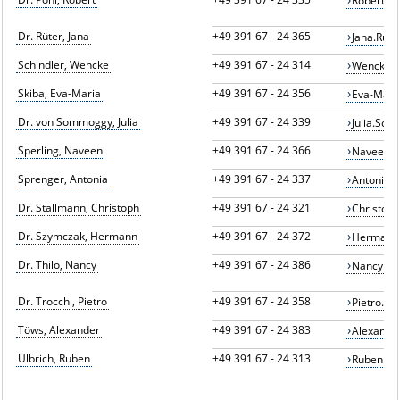
Robert.P
Dr. Rüter, Jana
+49 391 67 - 24 365
Jana.Rue
Schindler, Wencke
+49 391 67 - 24 314
Wencke.S
Skiba, Eva-Maria
+49 391 67 - 24 356
Eva-Mari
Dr. von Sommoggy, Julia
+49 391 67 - 24 339
Julia.So
Sperling, Naveen
+49 391 67 - 24 366
Naveen.S
Sprenger, Antonia
+49 391 67 - 24 337
Antonia.
Dr. Stallmann, Christoph
+49 391 67 - 24 321
Christop
Dr. Szymczak, Hermann
+49 391 67 - 24 372
Hermann
Dr. Thilo, Nancy
+49 391 67 - 24 386
Nancy.Th
Dr. Trocchi, Pietro
+49 391 67 - 24 358
Pietro.T
Töws, Alexander
+49 391 67 - 24 383
Alexande
Ulbrich, Ruben
+49 391 67 - 24 313
Ruben.Ul