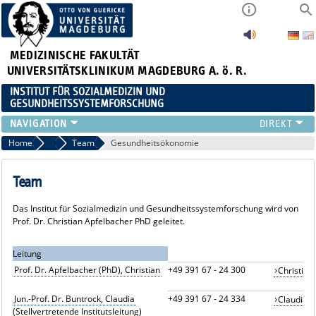
MEDIZINISCHE FAKULTÄT
UNIVERSITÄTSKLINIKUM MAGDEBURG A. ö. R.
INSTITUT FÜR SOZIALMEDIZIN UND
GESUNDHEITSSYSTEMFORSCHUNG
LEHRE
Home
Unser Institut
Team
Gesundheitsökonomie
UNSER INSTITUT
TEAM
Team
FORSCHUNG
Das Institut für Sozialmedizin und Gesundheitssystemforschung wird von
PUBLIKATIONEN
Prof. Dr. Christian Apfelbacher PhD geleitet.
STELLENANGEBOTE
QUALIFIKATIONSARBEITEN
Leitung
Prof. Dr. Apfelbacher (PhD), Christian
+49 391 67 - 24 300
Christia
Jun.-Prof. Dr. Buntrock, Claudia
+49 391 67 - 24 334
Claudia.
(Stellvertretende Institutsleitung)