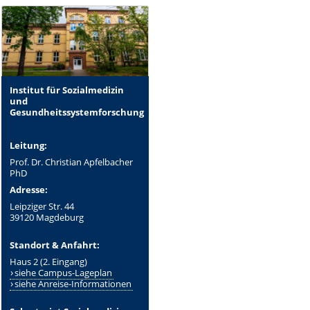
Institut für Sozialmedizin
und
Gesundheitssystemforschung
Leitung:
Prof. Dr. Christian Apfelbacher
PhD
Adresse:
Leipziger Str. 44
39120 Magdeburg
Standort & Anfahrt:
Haus 2 (2. Eingang)
siehe Campus-Lageplan
siehe Anreise-Informationen