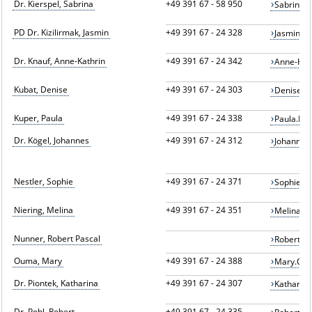
Dr. Kierspel, Sabrina
+49 391 67 - 58 950
Sabrina.
PD Dr. Kizilirmak, Jasmin
+49 391 67 - 24 328
Jasmin.K
Dr. Knauf, Anne-Kathrin
+49 391 67 - 24 342
Anne-Kat
Kubat, Denise
+49 391 67 - 24 303
Denise.K
Kuper, Paula
+49 391 67 - 24 338
Paula.Ku
Dr. Kögel, Johannes
+49 391 67 - 24 312
Johannes
Nestler, Sophie
+49 391 67 - 24 371
Sophie.N
Niering, Melina
+49 391 67 - 24 351
Melina.N
Nunner, Robert Pascal
Robert.N
Ouma, Mary
+49 391 67 - 24 388
Mary.Ou
Dr. Piontek, Katharina
+49 391 67 - 24 307
Katharin
Dr. Pohl, Robert
+49 391 67 - 24 335