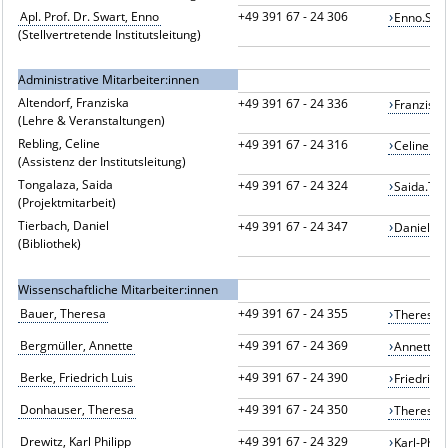
Apl. Prof. Dr. Swart, Enno
+49 391 67 - 24 306
Enno.Swa
(Stellvertretende Institutsleitung)
Administrative Mitarbeiter:innen
Altendorf, Franziska
+49 391 67 - 24 336
Franzisk
(Lehre & Veranstaltungen)
Rebling, Celine
+49 391 67 - 24 316
Celine.R
(Assistenz der Institutsleitung)
Tongalaza, Saida
+49 391 67 - 24 324
Saida.To
(Projektmitarbeit)
Tierbach, Daniel
+49 391 67 - 24 347
Daniel.T
(Bibliothek)
Wissenschaftliche Mitarbeiter:innen
Bauer, Theresa
+49 391 67 - 24 355
Theresa.
Bergmüller, Annette
+49 391 67 - 24 369
Annette.
Berke, Friedrich Luis
+49 391 67 - 24 390
Friedric
Donhauser, Theresa
+49 391 67 - 24 350
Theresa.
Drewitz, Karl Philipp
+49 391 67 - 24 329
Karl-Phi