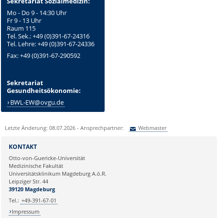
Sekretariat Sozialmedizin:
Mo - Do 9 - 14:30 Uhr
Fr 9 - 13 Uhr
Raum 115
Tel. Sek.: +49 (0)391-67-24316
Tel. Lehre: +49 (0)391-67-24336
Fax: +49 (0)391-67-290592
Sekretariat
Gesundheitsökonomie:
BWL-EW@ovgu.de
Letzte Änderung: 08.07.2026 - Ansprechpartner:
Webmaster
Sie können eine Nachricht versenden an:
Webmaster
KONTAKT
Ihre E-Mailadresse:
Otto-von-Guericke-Universität
Medizinische Fakultät
Universitätsklinikum Magdeburg A.ö.R.
Ihr Anliegen:
Leipziger Str. 44
39120 Magdeburg
Tel.:
+49-391-67-01
Impressum