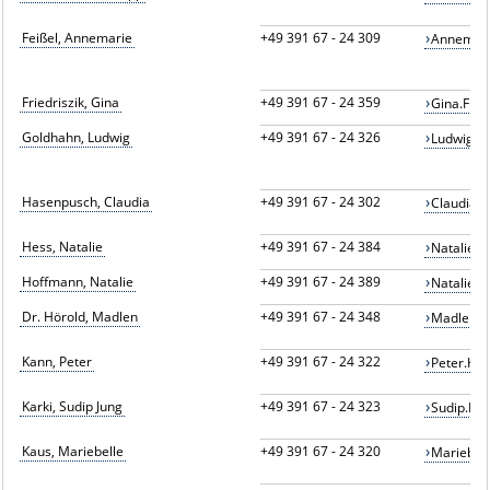
Feißel, Annemarie
+49 391 67 - 24 309
Annemari
Friedriszik, Gina
+49 391 67 - 24 359
Gina.Fri
Goldhahn, Ludwig
+49 391 67 - 24 326
Ludwig.G
Hasenpusch, Claudia
+49 391 67 - 24 302
Claudia.
Hess, Natalie
+49 391 67 - 24 384
Natalie.
Hoffmann, Natalie
+49 391 67 - 24 389
Natalie.
Dr. Hörold, Madlen
+49 391 67 - 24 348
Madlen.H
Kann, Peter
+49 391 67 - 24 322
Peter.Ka
Karki, Sudip Jung
+49 391 67 - 24 323
Sudip.Ka
Kaus, Mariebelle
+49 391 67 - 24 320
Mariebel