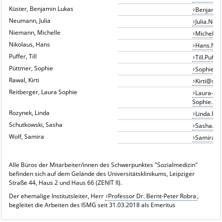
Küster, Benjamin Lukas
Benjamin
Neumann, Julia
Julia.Ne
Niemann, Michelle
Michelle
Nikolaus, Hans
Hans.Nik
Puffer, Till
Till.Puff
Püttmer, Sophie
Sophie.P
Rawal, Kirti
Kirti@st.
Reitberger, Laura Sophie
Laura-
Sophie.Re
Rozynek, Linda
Linda.Ro
Schutkowski, Sasha
Sasha.Sc
Wolf, Samira
Samira.W
Alle Büros der Mitarbeiter/innen des Schwerpunktes "Sozialmedizin"
befinden sich auf dem Gelände des Universitätsklinikums, Leipziger
Straße 44, Haus 2 und Haus 66 (ZENIT II).
Der ehemalige Institutsleiter, Herr
Professor Dr. Bernt-Peter Robra
,
begleitet die Arbeiten des ISMG seit 31.03.2018 als Emeritus