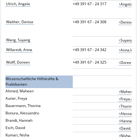
Ulrich, Angela
+49 391 67 - 24 317
Angela.U
Walther, Denise
+49 391 67 - 24 308
Denise2.
Wang, Suyang
Suyang.W
Willaredt, Anna
+49 391 67 - 24 342
Anna.Wil
Wolff, Doreen
+49 391 67 - 24 325
Doreen.W
Wissenschaftliche Hilfskräfte &
Praktikanten
Ahmed, Maheen
Maheen.
Auner, Freya
Freya.Au
Bauermann, Thorina
Thorina
Bonura, Alessandro
Alessand
Brandt, Hannah
Hannah.
Esch, David
David.Es
Kumari, Nisha
Nisha.Ku