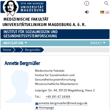
MEDIZINISCHE FAKULTÄT
UNIVERSITÄTSKLINIKUM MAGDEBURG A. ö. R.
INSTITUT FÜR SOZIALMEDIZIN UND
GESUNDHEITSSYSTEMFORSCHUNG
LEHRE
Home
Team
Bergmüller
UNSER INSTITUT
TEAM
Annette Bergmüller
FORSCHUNG
Medizinische Fakultät
PUBLIKATIONEN
Institut für Sozialmedizin und
Gesundheitssystemforschung
STELLENANGEBOTE
Wissenschaftliche Mitarbeiterin
QUALIFIKATIONSARBEITEN
Leipziger Str. 44, 39120 Magdeburg, Haus 2
Tel.:
+49 391 67 24369
annette.bergmueller@med.ovgu.de
Homepage