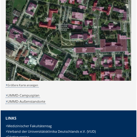
Sicherheitsabfrage:
Größere Karte anzeigen
Lösung:
UMMD-Campusplan
UMMD-Außenstandorte
LINKS
Medizinischer Fakultätentag
Verband der Universitätsklinika Deutschlands e.V. (VUD)
Fördervereine