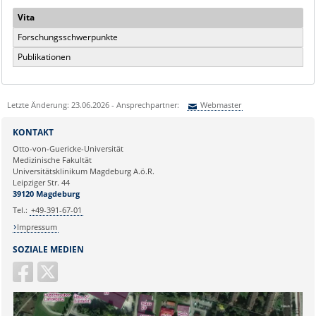
Vita
Forschungsschwerpunkte
Publikationen
Letzte Änderung: 23.06.2026 - Ansprechpartner:
Webmaster
Sie können eine Nachricht versenden an:
Webmaster
KONTAKT
Ihre E-Mailadresse:
Otto-von-Guericke-Universität
Medizinische Fakultät
Universitätsklinikum Magdeburg A.ö.R.
Ihr Anliegen:
Leipziger Str. 44
39120 Magdeburg
Tel.:
+49-391-67-01
Impressum
SOZIALE MEDIEN