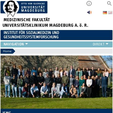
MEDIZINISCHE FAKULTÄT
UNIVERSITÄTSKLINIKUM MAGDEBURG A. ö. R.
INSTITUT FÜR SOZIALMEDIZIN UND
GESUNDHEITSSYSTEMFORSCHUNG
LEHRE
Home
UNSER INSTITUT
TEAM
FORSCHUNG
PUBLIKATIONEN
STELLENANGEBOTE
QUALIFIKATIONSARBEITEN