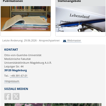
Publikationen
Stellenangebote
Letzte Änderung: 29.06.2026 - Ansprechpartner:
Webmaster
Sie können eine Nachricht versenden an:
Webmaster
KONTAKT
Ihre E-Mailadresse:
Otto-von-Guericke-Universität
Medizinische Fakultät
Universitätsklinikum Magdeburg A.ö.R.
Ihr Anliegen:
Leipziger Str. 44
39120 Magdeburg
Tel.:
+49-391-67-01
Impressum
SOZIALE MEDIEN