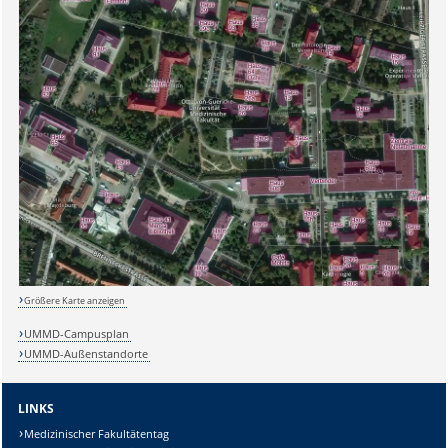
Größere Karte anzeigen
UMMD-Campusplan
UMMD-Außenstandorte
Sicherheitsabfrage:
LINKS
Medizinischer Fakultätentag