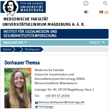
MEDIZINISCHE FAKULTÄT
UNIVERSITÄTSKLINIKUM MAGDEBURG A. ö. R.
INSTITUT FÜR SOZIALMEDIZIN UND
GESUNDHEITSSYSTEMFORSCHUNG
LEHRE
Home
Team
Donhauser
UNSER INSTITUT
TEAM
Donhauser Theresa
FORSCHUNG
Medizinische Fakultät
PUBLIKATIONEN
Institut für Sozialmedizin und
Gesundheitssystemforschung (ISMG)
STELLENANGEBOTE
Wissenschaftliche Mitarbeiterin
QUALIFIKATIONSARBEITEN
Leipziger Str. 44, 39120 Magdeburg, Haus 2
Tel.:
+49 391 67 24350
theresa.donhauser@med.ovgu.de
Homepage