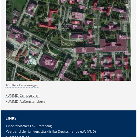
Sicherheitsabfrage:
Größere Karte anzeigen
Lösung:
UMMD-Campusplan
UMMD-Außenstandorte
LINKS
Medizinischer Fakultätentag
Verband der Universitätsklinika Deutschlands e.V. (VUD)
Fördervereine