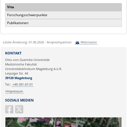
Vita
Forschungsschwerpunkte
Publikationen
Letzte Änderung: 01.06.2026 - Ansprechpartner:
Webmaster
Sie können eine Nachricht versenden an:
Webmaster
KONTAKT
Ihre E-Mailadresse:
Otto-von-Guericke-Universität
Medizinische Fakultät
Universitätsklinikum Magdeburg A.ö.R.
Ihr Anliegen:
Leipziger Str. 44
39120 Magdeburg
Tel.:
+49-391-67-01
Impressum
SOZIALE MEDIEN