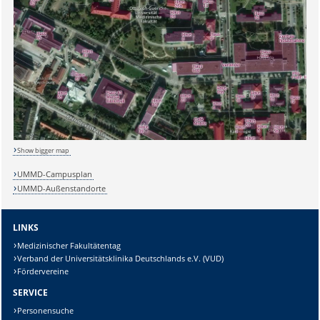
Sicherheitsabfrage:
Lösung:
Show bigger map
UMMD-Campusplan
UMMD-Außenstandorte
LINKS
Medizinischer Fakultätentag
Verband der Universitätsklinika Deutschlands e.V. (VUD)
Fördervereine
SERVICE
Personensuche