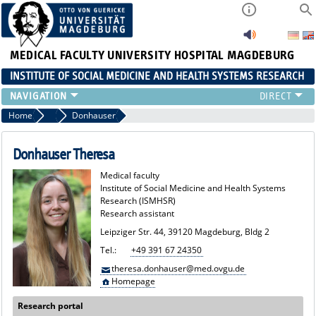
MEDICAL FACULTY
UNIVERSITY HOSPITAL MAGDEBURG
INSTITUTE OF SOCIAL MEDICINE AND HEALTH SYSTEMS RESEARCH
TEACHING
Home
Team
Donhauser
INSTITUTE
TEAM
Donhauser Theresa
RESEARCH
Medical faculty
PUBLICATIONS
Institute of Social Medicine and Health Systems
Research (ISMHSR)
JOBS
Research assistant
Leipziger Str. 44, 39120 Magdeburg, Bldg 2
Tel.:
+49 391 67 24350
theresa.donhauser@med.ovgu.de
Homepage
Research portal