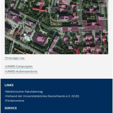
Sicherheitsabfrage:
Lösung:
Show bigger map
UMMD-Campusplan
UMMD-Außenstandorte
LINKS
Medizinischer Fakultätentag
Verband der Universitätsklinika Deutschlands e.V. (VUD)
Fördervereine
SERVICE