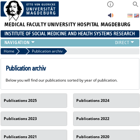
MEDICAL FACULTY
UNIVERSITY HOSPITAL MAGDEBURG
INSTITUTE OF SOCIAL MEDICINE AND HEALTH SYSTEMS RESEARCH
TEACHING
Home
Publications
Publication archiv
INSTITUTE
TEAM
Publication archiv
RESEARCH
Below you will find our publications sorted by year of publication.
PUBLICATIONS
JOBS
Publications 2025
Publications 2024
Publications 2023
Publications 2022
Publications 2021
Publications 2020