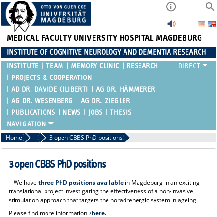
MEDICAL FACULTY
UNIVERSITY HOSPITAL MAGDEBURG
INSTITUTE OF COGNITIVE NEUROLOGY AND DEMENTIA RESEARCH
INSTITUTE
TEAM
MEMORY CLINIC
RESEARCH
PROJECTS & COOPERATION
AD DR. DAVIDE CILIBERTI
AG DR. HÄMMERER
AG DR. WESENBERG
AG DR. ZIEGLER
PUBLICATIONS
NEWS
JOBS
THESIS
Home
News
3 open CBBS PhD positions
3 open CBBS PhD positions
-
We have
three PhD positions available
in Magdeburg in an exciting
translational project investigating the effectiveness of a non-invasive
stimulation approach that targets the noradrenergic system in ageing.
Please find more information
here.