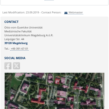
Last Modification: 23.09.2019 - Contact Person:
Webmaster
Sie können eine Nachricht versenden an:
Webmaster
CONTACT
Ihre E-Mailadresse:
Otto-von-Guericke-Universität
Medizinische Fakultät
Universitätsklinikum Magdeburg A.ö.R.
Ihr Anliegen:
Leipziger Str. 44
39120 Magdeburg
Tel.:
+49-391-67-01
SOCIAL MEDIA