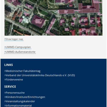
Sicherheitsabfrage:
Lösung:
Show bigger map
UMMD-Campusplan
UMMD-Außenstandorte
LINKS
Medizinischer Fakultätentag
Verband der Universitätsklinika Deutschlands e.V. (VUD)
Fördervereine
SERVICE
Personensuche
Kliniken/Institute/Einrichtungen
Veranstaltungskalender
Informationsmaterial