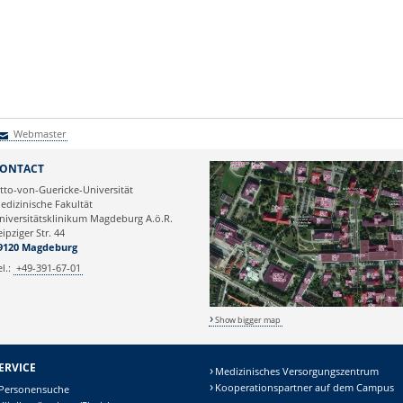
Webmaster
Webmaster
ONTACT
tto-von-Guericke-Universität
edizinische Fakultät
niversitätsklinikum Magdeburg A.ö.R.
eipziger Str. 44
9120 Magdeburg
el.:
+49-391-67-01
Show bigger map
ERVICE
Medizinisches Versorgungszentrum
Kooperationspartner auf dem Campus
Personensuche