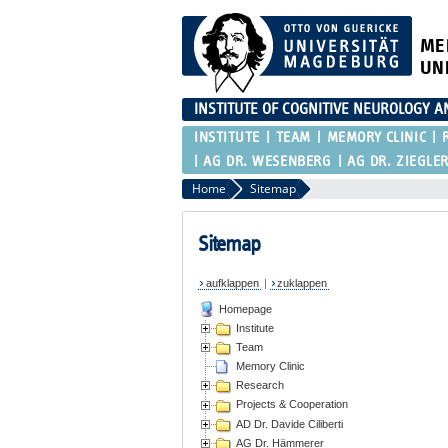
ME
UN
INSTITUTE OF COGNITIVE NEUROLOGY 
INSTITUTE
TEAM
MEMORY CLINIC
AG DR. WESENBERG
AG DR. ZIEGLE
Home
Sitemap
Sitemap
aufklappen
|
zuklappen
Homepage
Institute
Team
Memory Clinic
Research
Projects & Cooperation
AD Dr. Davide Ciliberti
AG Dr. Hämmerer