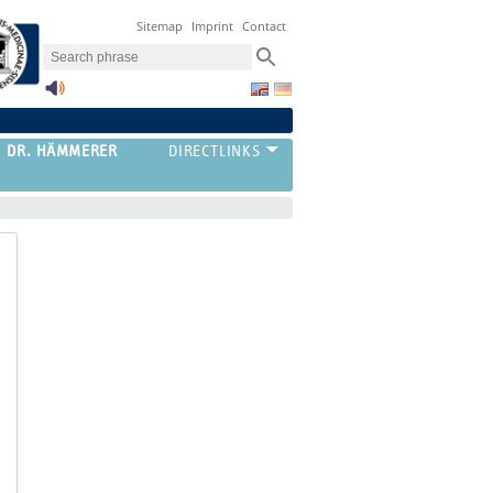
Sitemap
Imprint
Contact
G DR. HÄMMERER