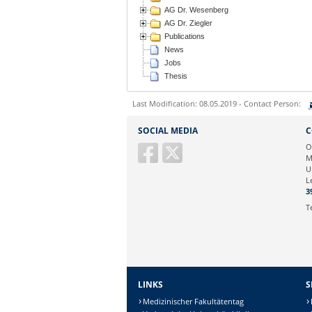
AG Dr. Wesenberg
AG Dr. Ziegler
Publications
News
Jobs
Thesis
Last Modification: 08.05.2019 - Contact Person:
Sie können eine Nachricht versenden an:
SOCIAL MEDIA
C
Ihre E-Mailadresse:
O
M
U
Ihr Anliegen:
L
3
T
LINKS
S
Medizinischer Fakultätentag