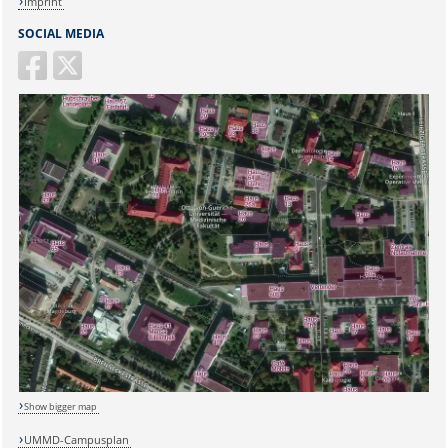
Imprint
SOCIAL MEDIA
Sicherheitsabfrage:
Show bigger map
Lösung:
UMMD-Campusplan