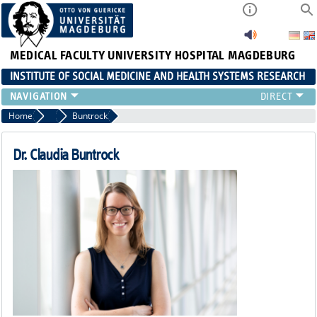
MEDICAL FACULTY
UNIVERSITY HOSPITAL MAGDEBURG
INSTITUTE OF SOCIAL MEDICINE AND HEALTH SYSTEMS RESEARCH
TEACHING
Home
Team
Buntrock
INSTITUTE
TEAM
Dr. Claudia Buntrock
RESEARCH
PUBLICATIONS
JOBS