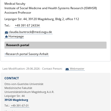
Medical faculty
Institute of Social Medicine and Health Systems Research (ISMHSR)
Assistant Professor
Leipziger Str. 44, 39120 Magdeburg, Bldg 2, office 112
Tel.:
+49 391 67 24334
claudia.buntrock@med.ovgu.de
Homepage
Research portal
Research portal Saxony-Anhalt
Last Modification: 29.06.2026 - Contact Person:
Webmaster
Sie können eine Nachricht versenden an:
Webmaster
CONTACT
Ihre E-Mailadresse:
Otto-von-Guericke-Universität
Medizinische Fakultät
Universitätsklinikum Magdeburg A.ö.R.
Ihr Anliegen:
Leipziger Str. 44
39120 Magdeburg
Tel.:
+49-391-67-01