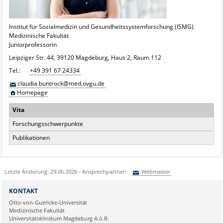
Institut für Sozialmedizin und Gesundheitssystemforschung (ISMG)
Medizinische Fakultät
Juniorprofessorin
Leipziger Str. 44, 39120 Magdeburg, Haus 2, Raum 112
Tel.:
+49 391 67 24334
claudia.buntrock@med.ovgu.de
Homepage
Vita
Forschungsschwerpunkte
Publikationen
Letzte Änderung: 29.06.2026 - Ansprechpartner:
Webmaster
Sie können eine Nachricht versenden an:
Webmaster
KONTAKT
Ihre E-Mailadresse:
Otto-von-Guericke-Universität
Medizinische Fakultät
Universitätsklinikum Magdeburg A.ö.R.
Ihr Anliegen: