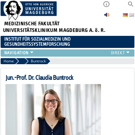
MEDIZINISCHE FAKULTÄT
UNIVERSITÄTSKLINIKUM MAGDEBURG A. ö. R.
INSTITUT FÜR SOZIALMEDIZIN UND
GESUNDHEITSSYSTEMFORSCHUNG
LEHRE
Home
Team
Buntrock
UNSER INSTITUT
TEAM
Jun.-Prof. Dr. Claudia Buntrock
FORSCHUNG
PUBLIKATIONEN
STELLENANGEBOTE
QUALIFIKATIONSARBEITEN