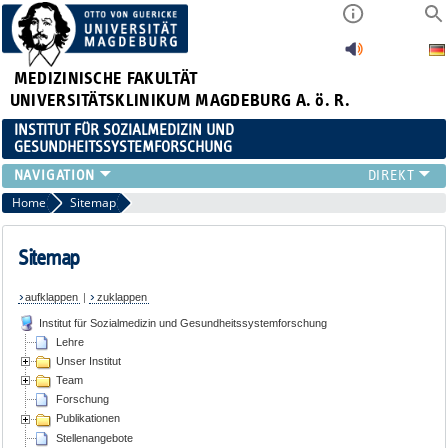
MEDIZINISCHE FAKULTÄT
UNIVERSITÄTSKLINIKUM MAGDEBURG A. ö. R.
INSTITUT FÜR SOZIALMEDIZIN UND
GESUNDHEITSSYSTEMFORSCHUNG
LEHRE
Home
Sitemap
UNSER INSTITUT
TEAM
Sitemap
FORSCHUNG
aufklappen
|
zuklappen
PUBLIKATIONEN
Institut für Sozialmedizin und Gesundheitssystemforschung
STELLENANGEBOTE
Lehre
QUALIFIKATIONSARBEITEN
Unser Institut
Team
Forschung
Publikationen
Stellenangebote