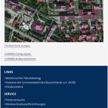
Sicherheitsabfrage:
Lösung:
Größere Karte anzeigen
UMMD-Campusplan
UMMD-Außenstandorte
LINKS
Medizinischer Fakultätentag
Verband der Universitätsklinika Deutschlands e.V. (VUD)
Fördervereine
SERVICE
Personensuche
Kliniken/Institute/Einrichtungen