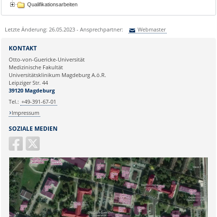
Qualifikationsarbeiten
Letzte Änderung: 26.05.2023 - Ansprechpartner:
Webmaster
Sie können eine Nachricht versenden an:
Webmaster
KONTAKT
Ihre E-Mailadresse:
Otto-von-Guericke-Universität
Medizinische Fakultät
Universitätsklinikum Magdeburg A.ö.R.
Ihr Anliegen:
Leipziger Str. 44
39120 Magdeburg
Tel.:
+49-391-67-01
Impressum
SOZIALE MEDIEN