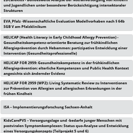
und Jugendlichen unter besonderer Berücksichtigung intersektoraler
Strukturen
EVA_Pfalz -Wissenschaftliche Evaluation Modellvorhaben nach § 64b
SGB V am Pfalzklinikum
HELICAP (Health Literacy in Early Childhood Allergy Prevention) -
Gesundheitskompetenz-orientierte Beratung zur frühkindlichen
Allergieprävention durch Hebammen: partizipative Entwicklung einer
Intervention (Gesundheitsprofessionelle)
HELICAP FOR 2959: Gesundheitskompetenz in der frühkindlichen
Allergieprävention: elterliche Kompetenzen und Public Health Kontext
angesichts sich ändernder Evidenz
HELICAP FOR 2959 (WP2): Living Systematic Review zu Interventionen
zur Prävention von Allergien und allergischen Erkrankungen in der
frühen Kindheit
ISA – Implementierungsforschung Sachsen-Anhalt
KidsCarePVS – Versorgungslage und -bedarfe junger Menschen mit
postviralen Symptomkomplexen: Status quo-Analyse und Entwicklung
eines Versorgungskonzepts (Teilprojekt 5 und 6)