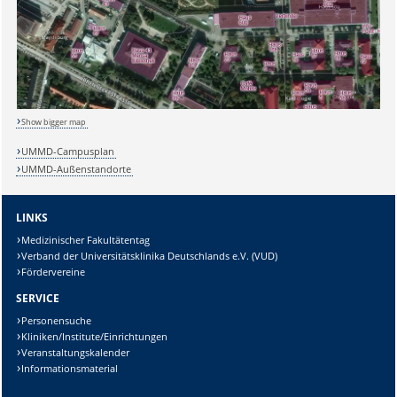
Sicherheitsabfrage:
Lösung:
Show bigger map
UMMD-Campusplan
UMMD-Außenstandorte
LINKS
Medizinischer Fakultätentag
Verband der Universitätsklinika Deutschlands e.V. (VUD)
Fördervereine
SERVICE
Personensuche
Kliniken/Institute/Einrichtungen
Veranstaltungskalender
Informationsmaterial