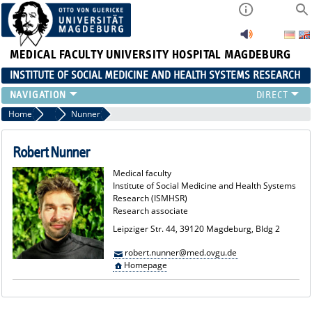
MEDICAL FACULTY
UNIVERSITY HOSPITAL MAGDEBURG
INSTITUTE OF SOCIAL MEDICINE AND HEALTH SYSTEMS RESEARCH
TEACHING
Home
Team
Nunner
INSTITUTE
TEAM
Robert Nunner
RESEARCH
Medical faculty
PUBLICATIONS
Institute of Social Medicine and Health Systems
Research (ISMHSR)
JOBS
Research associate
Leipziger Str. 44, 39120 Magdeburg, Bldg 2
robert.nunner@med.ovgu.de
Homepage