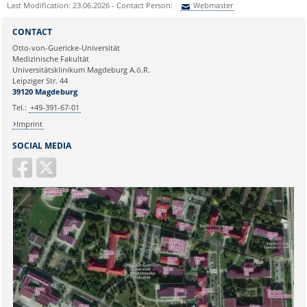
Last Modification: 23.06.2026 - Contact Person:
Webmaster
Sie können eine Nachricht versenden an:
Webmaster
CONTACT
Ihre E-Mailadresse:
Otto-von-Guericke-Universität
Medizinische Fakultät
Universitätsklinikum Magdeburg A.ö.R.
Ihr Anliegen:
Leipziger Str. 44
39120 Magdeburg
Tel.:
+49-391-67-01
Imprint
SOCIAL MEDIA