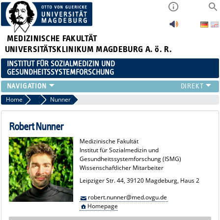
MEDIZINISCHE FAKULTÄT
UNIVERSITÄTSKLINIKUM MAGDEBURG A. ö. R.
INSTITUT FÜR SOZIALMEDIZIN UND
GESUNDHEITSSYSTEMFORSCHUNG
LEHRE
Home
Team
Nunner
UNSER INSTITUT
TEAM
Robert Nunner
FORSCHUNG
Medizinische Fakultät
PUBLIKATIONEN
Institut für Sozialmedizin und
Gesundheitssystemforschung (ISMG)
STELLENANGEBOTE
Wissenschaftlicher Mitarbeiter
QUALIFIKATIONSARBEITEN
Leipziger Str. 44, 39120 Magdeburg, Haus 2
robert.nunner@med.ovgu.de
Homepage