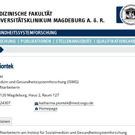
DIZINISCHE FAKULTÄT
IVERSITÄTSKLINIKUM MAGDEBURG A. ö. R.
ESUNDHEITSSYSTEMFORSCHUNG
RSCHUNG
PUBLIKATIONEN
STELLENANGEBOTE
QUALIFIKATIONSAR
iontek
ät
medizin und Gesundheitssystemforschung (ISMG)
itarbeiterin
 39120 Magdeburg, Haus 2, Raum 127
 24307
katharina.piontek@med.ovgu.de
Homepage
tionen
Mitarbeiterin am Institut für Sozialmedizin und Gesundheitssystemforschung