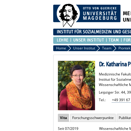
ME
UN
INSTITUT FÜR SOZIALMEDIZIN UND G
LEHRE
UNSER INSTITUT
TEAM
FO
Home
Unser Institut
Team
Piontek
Dr. Katharina P
Medizinische Fakult
Institut für Sozial
Wissenschaftliche M
Leipziger Str. 44,
Tel.:
+49 391 67
Vita
Forschungsschwerpunkte
Publika
Seit 07/2019
Wissenschaftliche 