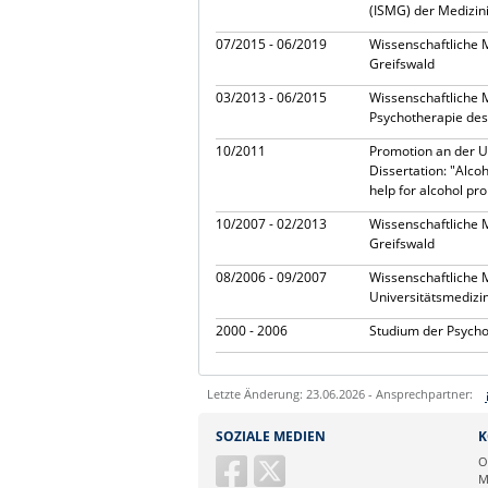
(ISMG) der Medizin
07/2015 - 06/2019
Wissenschaftliche M
Greifswald
03/2013 - 06/2015
Wissenschaftliche M
Psychotherapie des
10/2011
Promotion an der U
Dissertation: "Alco
help for alcohol pr
10/2007 - 02/2013
Wissenschaftliche M
Greifswald
08/2006 - 09/2007
Wissenschaftliche M
Universitätsmedizi
2000 - 2006
Studium der Psycho
Letzte Änderung: 23.06.2026 - Ansprechpartner:
Sie können eine Nachricht versenden an:
SOZIALE MEDIEN
K
Ihre E-Mailadresse:
O
M