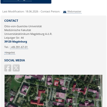
Last Modification: 18.06.2026 - Contact Person:
Webmaster
Sie können eine Nachricht versenden an:
Webmaster
CONTACT
Ihre E-Mailadresse:
Otto-von-Guericke-Universität
Medizinische Fakultät
Universitätsklinikum Magdeburg A.ö.R.
Ihr Anliegen:
Leipziger Str. 44
39120 Magdeburg
Tel.:
+49-391-67-01
Imprint
SOCIAL MEDIA