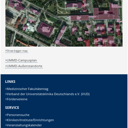
Sicherheitsabfrage:
Show bigger map
UMMD-Campusplan
UMMD-Außenstandorte
Lösung:
LINKS
Medizinischer Fakultätentag
Verband der Universitätsklinika Deutschlands e.V. (VUD)
Fördervereine
SERVICE
Personensuche
Kliniken/Institute/Einrichtungen
Veranstaltungskalender