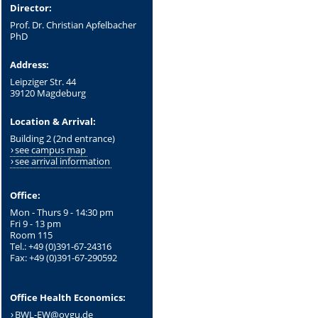
Director:
Prof. Dr. Christian Apfelbacher
PhD
Address:
Leipziger Str. 44
39120 Magdeburg
Location & Arrival:
Building 2 (2nd entrance)
see campus map
see arrival information
Office:
Mon - Thurs 9 - 14:30 pm
Fri 9 - 13 pm
Room 115
Tel.: +49 (0)391-67-24316
Fax: +49 (0)391-67-290592
Office Health Economics:
BWL-EW@ovgu.de