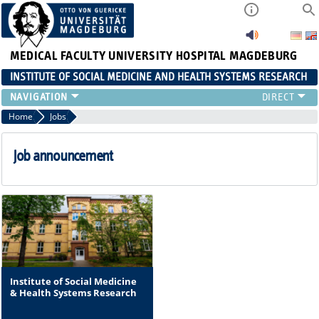
MEDICAL FACULTY
UNIVERSITY HOSPITAL MAGDEBURG
INSTITUTE OF SOCIAL MEDICINE AND HEALTH SYSTEMS RESEARCH
TEACHING
Home
Jobs
INSTITUTE
TEAM
Job announcement
RESEARCH
PUBLICATIONS
JOBS
Institute of Social Medicine
& Health Systems Research