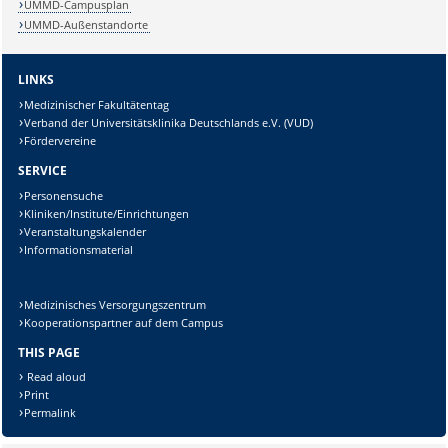
UMMD-Campusplan
UMMD-Außenstandorte
LINKS
Medizinischer Fakultätentag
Verband der Universitätsklinika Deutschlands e.V. (VUD)
Fördervereine
SERVICE
Personensuche
Kliniken/Institute/Einrichtungen
Veranstaltungskalender
Informationsmaterial
Medizinisches Versorgungszentrum
Kooperationspartner auf dem Campus
THIS PAGE
Read aloud
Print
Permalink