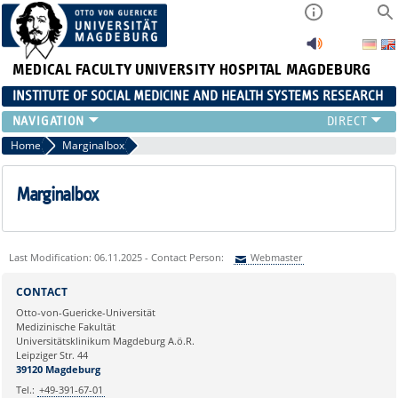
MEDICAL FACULTY
UNIVERSITY HOSPITAL MAGDEBURG
INSTITUTE OF SOCIAL MEDICINE AND HEALTH SYSTEMS RESEARCH
TEACHING
Home
Marginalbox
INSTITUTE
TEAM
Marginalbox
RESEARCH
PUBLICATIONS
JOBS
Last Modification: 06.11.2025 - Contact Person:
Webmaster
Sie können eine Nachricht versenden an:
Webmaster
CONTACT
Ihre E-Mailadresse:
Otto-von-Guericke-Universität
Medizinische Fakultät
Universitätsklinikum Magdeburg A.ö.R.
Ihr Anliegen:
Leipziger Str. 44
39120 Magdeburg
Tel.:
+49-391-67-01