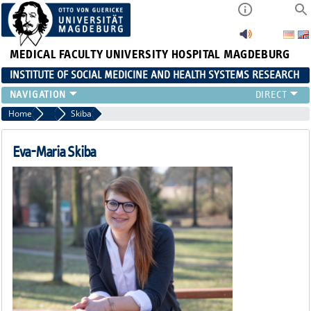
MEDICAL FACULTY
UNIVERSITY HOSPITAL MAGDEBURG
INSTITUTE OF SOCIAL MEDICINE AND HEALTH SYSTEMS RESEARCH
TEACHING
Home
Team
Skiba
INSTITUTE
TEAM
Eva-Maria Skiba
RESEARCH
PUBLICATIONS
JOBS