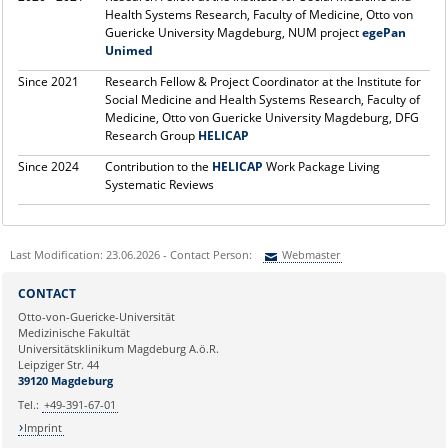
Health Systems Research, Faculty of Medicine, Otto von
Guericke University Magdeburg, NUM project
egePan
Unimed
Since 2021
Research Fellow & Project Coordinator at the Institute for
Social Medicine and Health Systems Research, Faculty of
Medicine, Otto von Guericke University Magdeburg, DFG
Research Group
HELICAP
Since 2024
Contribution to the
HELICAP
Work Package Living
Systematic Reviews
Last Modification: 23.06.2026 - Contact Person:
Webmaster
Sie können eine Nachricht versenden an:
Webmaster
CONTACT
Ihre E-Mailadresse:
Otto-von-Guericke-Universität
Medizinische Fakultät
Universitätsklinikum Magdeburg A.ö.R.
Ihr Anliegen:
Leipziger Str. 44
39120 Magdeburg
Tel.:
+49-391-67-01
Imprint