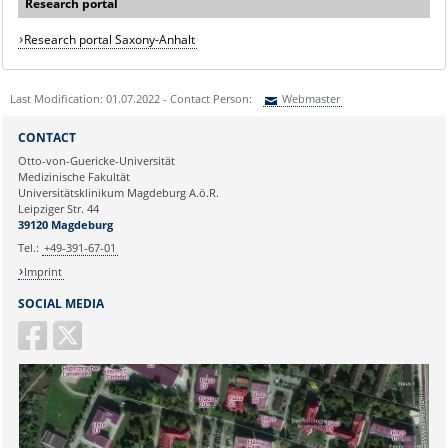
Research portal
Research portal Saxony-Anhalt
Last Modification: 01.07.2022 - Contact Person:
Webmaster
Sie können eine Nachricht versenden an:
Webmaster
CONTACT
Ihre E-Mailadresse:
Otto-von-Guericke-Universität
Medizinische Fakultät
Universitätsklinikum Magdeburg A.ö.R.
Ihr Anliegen:
Leipziger Str. 44
39120 Magdeburg
Tel.:
+49-391-67-01
Imprint
SOCIAL MEDIA