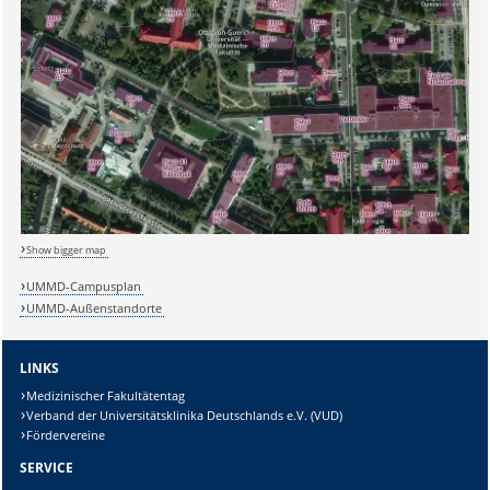
Sicherheitsabfrage:
Lösung:
Show bigger map
UMMD-Campusplan
UMMD-Außenstandorte
LINKS
Medizinischer Fakultätentag
Verband der Universitätsklinika Deutschlands e.V. (VUD)
Fördervereine
SERVICE