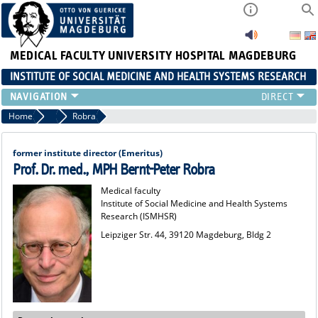
MEDICAL FACULTY
UNIVERSITY HOSPITAL MAGDEBURG
INSTITUTE OF SOCIAL MEDICINE AND HEALTH SYSTEMS RESEARCH
TEACHING
Home
Team
Robra
INSTITUTE
TEAM
former institute director (Emeritus)
RESEARCH
Prof. Dr. med., MPH Bernt-Peter Robra
PUBLICATIONS
Medical faculty
Institute of Social Medicine and Health Systems
JOBS
Research (ISMHSR)
Leipziger Str. 44, 39120 Magdeburg, Bldg 2