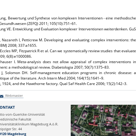
lung, Bewertung und Synthese von komplexen Interventionen - eine methodische
l. Gesundh.wesen (ZEFQ) 2011; 105(10):751–61.
ung VE. Entwicklung und Evaluation komplexer Interventionen weiterdenken. GuS
, Nazareth I, Petticrew M. Developing and evaluating complex interventions: the
 BMJ 2008; 337:a1655.
Eccles MP, Fitzpatrick R et al. Can we systematically review studies that evaluate
09; 6(8):e1000086.
hauser I. Meta-analysis does not allow appraisal of complex interventions in
nt: a methodological review. Diabetologia 2007; 50(7):1375–83.
 J, Solomon DH. Self-management education programs in chronic disease: a
tique of the literature. Arch Intern Med 2004; 164(15):1641–9.
 1924, and the Hawthorne factory. Qual Saf Health Care 2006; 15(2):142–3.
Webmaster
Webmaster
ONTAKT
tto-von-Guericke-Universität
edizinische Fakultät
niversitätsklinikum Magdeburg A.ö.R.
eipziger Str. 44
9120 Magdeburg