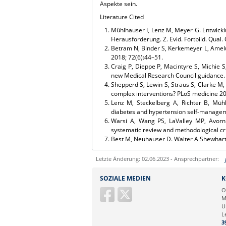
Aspekte sein.
Literature Cited
Mühlhauser I, Lenz M, Meyer G. Entwick
Herausforderung. Z. Evid. Fortbild. Qua
Betram N, Binder S, Kerkemeyer L, Amel
2018; 72(6):44–51.
Craig P, Dieppe P, Macintyre S, Michie S
new Medical Research Council guidance.
Shepperd S, Lewin S, Straus S, Clarke M, 
complex interventions? PLoS medicine 20
Lenz M, Steckelberg A, Richter B, Mühl
diabetes and hypertension self-manageme
Warsi A, Wang PS, LaValley MP, Avorn
systematic review and methodological cri
Best M, Neuhauser D. Walter A Shewhart,
Letzte Änderung: 02.06.2023 - Ansprechpartner:
Sie können eine Nachricht versenden an:
SOZIALE MEDIEN
K
Ihre E-Mailadresse:
O
M
U
Ihr Anliegen:
L
3