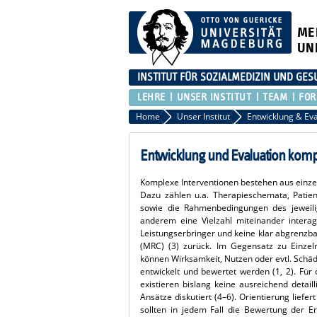
ME
UN
INSTITUT FÜR SOZIALMEDIZIN UND G
LEHRE
UNSER INSTITUT
TEAM
FO
Home
Unser Institut
Entwicklung & Eva
Entwicklung und Evaluation kompl
Komplexe Interventionen bestehen aus einz
Dazu zählen u.a. Therapieschemata, Patien
sowie die Rahmenbedingungen des jeweili
anderem eine Vielzahl miteinander interag
Leistungserbringer und keine klar abgrenzbar
(MRC) (3) zurück. Im Gegensatz zu Einzel
können Wirksamkeit, Nutzen oder evtl. Schäd
entwickelt und bewertet werden (1, 2). Für
existieren bislang keine ausreichend detai
Ansätze diskutiert (4–6). Orientierung liefe
sollten in jedem Fall die Bewertung der 