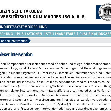
DIZINISCHE FAKULTÄT
IVERSITÄTSKLINIKUM MAGDEBURG A. ö. R.
ESUNDHEITSSYSTEMFORSCHUNG
RSCHUNG
PUBLIKATIONEN
STELLENANGEBOTE
QUALIFIKATIONSAR
luation Intervention
exer Intervention
elnen Komponenten verschiedener medizinischer und pflegerischer Maßnahmen.
tenschulung, Qualifikation, Motivation des Schulungs- und Behandlungsteams
gen Gesundheitssystems (1). Merkmale komplexer Interventionen sind unter
ierender Komponenten, unterschiedliche involvierte Patienten-Gruppen sowie
e einzelne Indikation (2). Diese Definition geht auf das medical research council
maßnahmen (z.B. die Verabreichung/Nicht-Verabreichung eines Arzneimittels)
en komplexer Interventionen nur mittels differenzierter methodischer Verfahren
 die Bewertung der einzelnen Komponenten sowie ihre Interaktion miteinander,
llierten und strukturierten Messinstrumente. International werden verschiedene
rt der bekannte Plan-Do-Check-Act (PDCA) Zyklus (7). Bestandteile der Evaluation
Ergebnisse und Prozesse der Intervention oder sogar gesundheitsökonomische