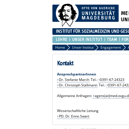
ME
UN
INSTITUT FÜR SOZIALMEDIZIN UND G
LEHRE
UNSER INSTITUT
TEAM
FO
Home
Unser Institut
Engagement
Kontakt
AnsprechpartnerInnen
Dr. Stefanie March
Tel.:
0391-67-24323
Dr. Christoph Stallmann
Tel.:
0391-67-243
Allgemeine Anfragen:
agens(at)med.ovgu.d
Wissenschaftliche Leitung
PD. Dr. Enno Swart