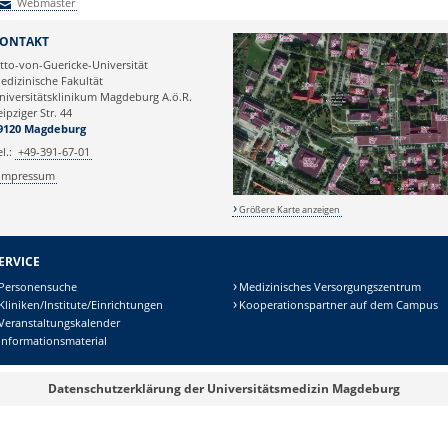
Webmaster
Webmaster
ONTAKT
tto-von-Guericke-Universität
edizinische Fakultät
niversitätsklinikum Magdeburg A.ö.R.
eipziger Str. 44
9120 Magdeburg
el.:
+49-391-67-01
Impressum
Größere Karte anzeigen
ERVICE
Personensuche
Medizinisches Versorgungszentrum
Kliniken/Institute/Einrichtungen
Kooperationspartner auf dem Campus
Veranstaltungskalender
Informationsmaterial
Datenschutzerklärung der Universitätsmedizin Magdeburg