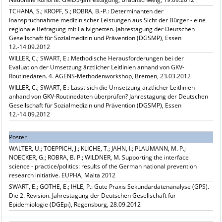
TCHANA, S.; KROPF, S.; ROBRA, B.-P.: Determinanten der
Inanspruchnahme medizinischer Leistungen aus Sicht der Bürger - eine
regionale Befragung mit Fallvignetten. Jahrestagung der Deutschen
Gesellschaft für Sozialmedizin und Prävention (DGSMP), Essen
12.-14.09.2012
WILLER, C.; SWART, E.: Methodische Herausforderungen bei der
Evaluation der Umsetzung ärztlicher Leitlinien anhand von GKV-
Routinedaten. 4. AGENS-Methodenworkshop, Bremen, 23.03.2012
WILLER, C.; SWART, E.: Lässt sich die Umsetzung ärztlicher Leitlinien
anhand von GKV-Routinedaten überprüfen? Jahrestagung der Deutschen
Gesellschaft für Sozialmedizin und Prävention (DGSMP), Essen
12.-14.09.2012
Poster
WALTER, U.; TOEPPICH, J.; KLICHE, T.; JAHN, I.; PLAUMANN, M. P.;
NOECKER, G.; ROBRA, B. P.; WILDNER, M. Supporting the interface
science - practice/politics: results of the German national prevention
research initiative. EUPHA, Malta 2012
SWART, E.; GOTHE, E.; IHLE, P.: Gute Praxis Sekundärdatenanalyse (GPS).
Die 2. Revision. Jahrestagung der Deutschen Gesellschaft für
Epidemiologie (DGEpi), Regensburg, 28.09.2012