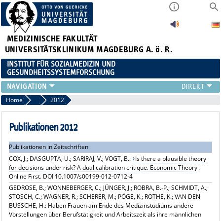
MEDIZINISCHE FAKULTÄT
UNIVERSITÄTSKLINIKUM MAGDEBURG A. ö. R.
INSTITUT FÜR SOZIALMEDIZIN UND
GESUNDHEITSSYSTEMFORSCHUNG
LEHRE
Home
Publikationsarchiv
2012
UNSER INSTITUT
TEAM
Publikationen 2012
FORSCHUNG
Publikationen in Zeitschriften
PUBLIKATIONEN
COX, J.; DASGUPTA, U.; SARIRAJ, V.; VOGT, B.:
Is there a plausible theory
STELLENANGEBOTE
for decisions under risk? A dual calibration critique. Economic Theory
.
QUALIFIKATIONSARBEITEN
Online First. DOI 10.1007/s00199-012-0712-4
GEDROSE, B.; WONNEBERGER, C.; JÜNGER, J.; ROBRA, B.-P.; SCHMIDT, A.;
STOSCH, C.; WAGNER, R.; SCHERER, M.; PÖGE, K.; ROTHE, K.; VAN DEN
BUSSCHE, H.: Haben Frauen am Ende des Medizinstudiums andere
Vorstellungen über Berufstätigkeit und Arbeitszeit als ihre männlichen