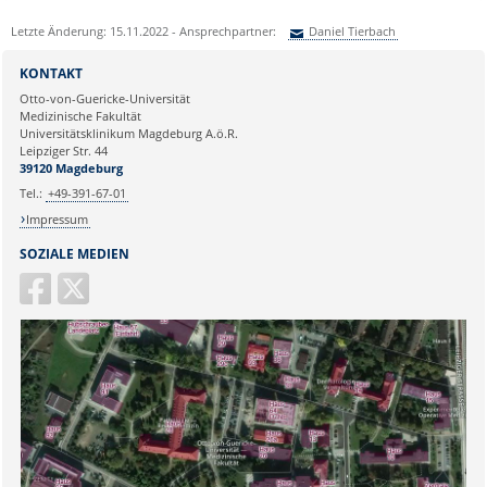
Letzte Änderung: 15.11.2022 - Ansprechpartner:
Daniel Tierbach
Sie können eine Nachricht versenden an:
Daniel Tierbach
KONTAKT
Ihre E-Mailadresse:
Otto-von-Guericke-Universität
Medizinische Fakultät
Universitätsklinikum Magdeburg A.ö.R.
Ihr Anliegen:
Leipziger Str. 44
39120 Magdeburg
Tel.:
+49-391-67-01
Impressum
SOZIALE MEDIEN