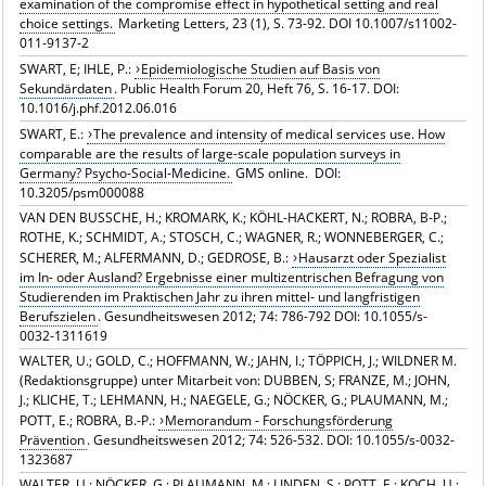
examination of the compromise effect in hypothetical setting and real
choice settings.
Marketing Letters, 23 (1), S. 73-92. DOI 10.1007/s11002-
011-9137-2
SWART, E; IHLE, P.:
Epidemiologische Studien auf Basis von
Sekundärdaten
. Public Health Forum 20, Heft 76, S. 16-17. DOI:
10.1016/j.phf.2012.06.016
SWART, E.:
The prevalence and intensity of medical services use. How
comparable are the results of large-scale population surveys in
Germany? Psycho-Social-Medicine.
GMS online. DOI:
10.3205/psm000088
VAN DEN BUSSCHE, H.; KROMARK, K.; KÖHL-HACKERT, N.; ROBRA, B-P.;
ROTHE, K.; SCHMIDT, A.; STOSCH, C.; WAGNER, R.; WONNEBERGER, C.;
SCHERER, M.; ALFERMANN, D.; GEDROSE, B.:
Hausarzt oder Spezialist
im In- oder Ausland? Ergebnisse einer multizentrischen Befragung von
Studierenden im Praktischen Jahr zu ihren mittel- und langfristigen
Berufszielen
. Gesundheitswesen 2012; 74: 786-792 DOI: 10.1055/s-
0032-1311619
WALTER, U.; GOLD, C.; HOFFMANN, W.; JAHN, I.; TÖPPICH, J.; WILDNER M.
(Redaktionsgruppe) unter Mitarbeit von: DUBBEN, S; FRANZE, M.; JOHN,
J.; KLICHE, T.; LEHMANN, H.; NAEGELE, G.; NÖCKER, G.; PLAUMANN, M.;
POTT, E.; ROBRA, B.-P.:
Memorandum - Forschungsförderung
Prävention
. Gesundheitswesen 2012; 74: 526-532. DOI: 10.1055/s-0032-
1323687
WALTER, U.; NÖCKER, G.; PLAUMANN, M.; LINDEN, S.; POTT, E.; KOCH, U.;