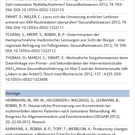
Zahl stationärer Notfallaufnahmen? Gesundheitswesen 2012; 74: 593-
594. DOI: 10.1055/s-0032-1322110
SWART, E.; WILLER, C.: Lässt sich die Umsetzung ärztlicher Leitlinien
anhand von GKV-Routinedaten überprüfen? Gesundheitswesen 2012; 74:
594. DOI: 10.1055/s-0032-1322111
TCHANA, S.; KROPF, S.; ROBRA, B.-P.: Determinanten der
Inanspruchnahme medizinischer Leistungen aus Sicht der Bürger - eine
regionale Befragung mit Fallvignetten. Gesundheitswesen 2012; 74: 594.
DOI: 10.1055/s-0032-1322112
THOMAS, D.; MARCH, S.; SWART, E.: Methodische Vorgehensweisen beim
Datenlinkage von Primär- und Sekundärdaten der Interventionsstudie
AGil („Aktive Gesundheitsföderung im Alter“) und der Kohortenstudie lidA
(„leben in der Arbeit“). Dtsch med Wochenschr 2012; 137 - A335. DOI:
10.1055/s-0032-1323498
Vorträge
HERRMANN, M.; KIP, M.; HEUSINGER v. WALDEGG, G.; LEHMANN, B.;
ROBRA, B.-P.: Hausärztliche Priorisierung von Arzneimitteln bei
multimorbiden älteren Patienten nach stationärer Behandlung. 46.
Kongress für Allgemeinmedizin und Familienmedizin (DEGAM 2012),
20.-22.09.2012, Rostock
KARMANN, A.; ROBRA, B.-P.; TOPF, T.; WERBLOW, A.: Productivity changes
and competition: a Malmquist Total Factor Productivity analysis of