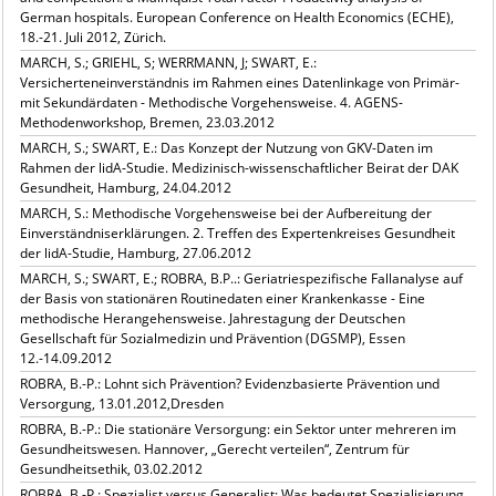
German hospitals. European Conference on Health Economics (ECHE),
18.-21. Juli 2012, Zürich.
MARCH, S.; GRIEHL, S; WERRMANN, J; SWART, E.:
Versicherteneinverständnis im Rahmen eines Datenlinkage von Primär-
mit Sekundärdaten - Methodische Vorgehensweise. 4. AGENS-
Methodenworkshop, Bremen, 23.03.2012
MARCH, S.; SWART, E.: Das Konzept der Nutzung von GKV-Daten im
Rahmen der lidA-Studie. Medizinisch-wissenschaftlicher Beirat der DAK
Gesundheit, Hamburg, 24.04.2012
MARCH, S.: Methodische Vorgehensweise bei der Aufbereitung der
Einverständniserklärungen. 2. Treffen des Expertenkreises Gesundheit
der lidA-Studie, Hamburg, 27.06.2012
MARCH, S.; SWART, E.; ROBRA, B.P..: Geriatriespezifische Fallanalyse auf
der Basis von stationären Routinedaten einer Krankenkasse - Eine
methodische Herangehensweise. Jahrestagung der Deutschen
Gesellschaft für Sozialmedizin und Prävention (DGSMP), Essen
12.-14.09.2012
ROBRA, B.-P.: Lohnt sich Prävention? Evidenzbasierte Prävention und
Versorgung, 13.01.2012,Dresden
ROBRA, B.-P.: Die stationäre Versorgung: ein Sektor unter mehreren im
Gesundheitswesen. Hannover, „Gerecht verteilen“, Zentrum für
Gesundheitsethik, 03.02.2012
ROBRA, B.-P.: Spezialist versus Generalist: Was bedeutet Spezialisierung