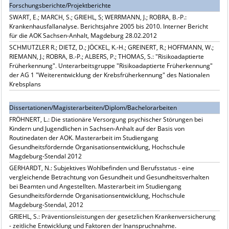
Forschungsberichte/Projektberichte
SWART, E.; MARCH, S.; GRIEHL, S; WERRMANN, J.; ROBRA, B.-P.:
Krankenhausfallanalyse. Berichtsjahre 2005 bis 2010. Interner Bericht
für die AOK Sachsen-Anhalt, Magdeburg 28.02.2012
SCHMUTZLER R.; DIETZ, D.; JÖCKEL, K.-H.; GREINERT, R.; HOFFMANN, W.;
RIEMANN, J.; ROBRA, B.-P.; ALBERS, P.; THOMAS, S.: "Risikoadaptierte
Früherkennung". Unterarbeitsgruppe "Risikoadaptierte Früherkennung"
der AG 1 "Weiterentwicklung der Krebsfrüherkennung" des Nationalen
Krebsplans
Dissertationen/Magisterarbeiten/Diplom/Bachelorarbeiten
FRÖHNERT, L.: Die stationäre Versorgung psychischer Störungen bei
Kindern und Jugendlichen in Sachsen-Anhalt auf der Basis von
Routinedaten der AOK. Masterarbeit im Studiengang
Gesundheitsfördernde Organisationsentwicklung, Hochschule
Magdeburg-Stendal 2012
GERHARDT, N.: Subjektives Wohlbefinden und Berufsstatus - eine
vergleichende Betrachtung von Gesundheit und Gesundheitsverhalten
bei Beamten und Angestellten. Masterarbeit im Studiengang
Gesundheitsfördernde Organisationsentwicklung, Hochschule
Magdeburg-Stendal, 2012
GRIEHL, S.: Präventionsleistungen der gesetzlichen Krankenversicherung
- zeitliche Entwicklung und Faktoren der Inanspruchnahme.