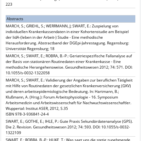
223
Abstracts
MARCH, S.; GRIEHL, S.; WERRMANN, J; SWART, E.: Zuspielung von
individuellen Krankenkassendaten in einer Kohortenstudie am Beispiel
der lidA-(leben in der Arbeit-) Studie - Eine methodische
Herausforderung. Abstractband der DGEpi-Jahrestagung. Regensburg:
Universtität Regensburg; 18
MARCH, S.; SWART, E.; ROBRA, B.-P.: Geriatriespezifische Fallanalyse auf
der Basis von stationären Routinedaten einer Krankenkasse - Eine
methodische Herangehensweise. Gesundheitswesen 2012; 74: 571. DOI:
10.1055/s-0032-1322058
MARCH, S.; SWART, E.: Validierung der Angaben zur beruflichen Tätigkeit
mit Hilfe von Routinedaten der gesetzlichen Krankenversicherung (GKV)
und deren arbeitsepidemiologische Bedeutung. In: Hartmann, B.;
Klußmann, A. (Hrsg.): Forum Arbeitsphysiologie - 16. Symposium
Arbeitsmedizin und Arbeitswissenschaft für Nachwuchswissenschaftler.
Wuppertal: Institut ASER, 2012, S.35
ISBN 978-3-936841-24-4
SWART, E.; GOTHE, E.; IHLE, P.: Gute Praxis Sekundärdatenanalyse (GPS).
Die 2. Revision. Gesundheitswesen 2012; 74: 593. DOI: 10.1055/s-0032-
1322109
SWART, E.; ROBRA, B.-P.; HUKE, T.: Was sagt uns die stetig zunehmende