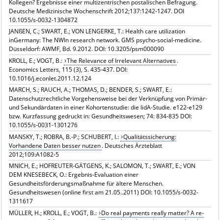
Kollegen? Ergebnisse einer multizentrischen postalischen Befragung.
Deutsche Medizinische Wochenschrift 2012;137:1242-1247. DOI
10.1055/s-0032-1304872
JANßEN, C.; SWART, E.; VON LENGERKE, T.: Health care utilization
inGermany: The NWIn research network. GMS psycho-social-medicine.
Düsseldorf: AWMF, Bd. 9.2012. DOI: 10.3205/psm000090
KROLL, E.; VOGT, B.:
The Relevance of Irrelevant Alternatives
.
Economics Letters, 115 (3), S. 435-437. DOI:
10.1016/j.econlet.2011.12.124
MARCH, S.; RAUCH, A.; THOMAS, D.; BENDER, S.; SWART, E.:
Datenschutzrechtliche Vorgehensweise bei der Verknüpfung von Primär-
und Sekundärdaten in einer Kohortenstudie: die lidA-Studie. e122-e129
bzw. Kurzfassung gedruckt in: Gesundheitswesen; 74: 834-835 DOI:
10.1055/s-0031-1301276
MANSKY, T.; ROBRA, B.-P.; SCHUBERT, I.:
Qualitätssicherung:
Vorhandene Daten besser nutzen
. Deutsches Ärzteblatt
2012;109:A1082-5
MNICH, E.; HOFREUTER-GÄTGENS, K.; SALOMON, T.; SWART, E.; VON
DEM KNESEBECK, O.: Ergebnis-Evaluation einer
Gesundheitsförderungsmaßnahme für ältere Menschen.
Gesundheitswesen (online first am 21.05..2011) DOI: 10.1055/s-0032-
1311617
MÜLLER, H.; KROLL, E.; VOGT, B.:
Do real payments really matter? A re-