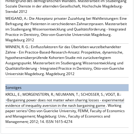
Hintergrund des demografischen Wandels. Masterarbeit im Studiengang
Soziale Dienste in der alternden Gesellschaft, Hochschule Magdeburg-
Stendal 2012
WEIGAND, A.: Die Akzeptanz privater Zuzahlung bei Wahlleistungen: Eine
Befragung der Patienten in verschiedenen Zahnarztpraxen. Masterarbeit
im Studiengang Wissensentwicklung und Qualitätsförderung - Integrated
Practice in Dentistry, Otto-von-Guericke Universität Magdeburg.
Magdeburg 2012
WINNEN, R. G.: Einflussfaktoren für das Überleben wurzelbehandelter
Zähne - Ein Practice-Based-Research-Ansatz: Prospektive, dynamische,
hypothesenüberprüfende Kohorten-Studie mit zurückverlegtem
Ausgangspunkt. Masterarbeit im Studiengang Wissensentwicklung und
Qualitätsförderung - Integrated Practice in Dentistry, Otto-von-Guericke
Universität Magdeburg. Magdeburg 2012
Sonstiges
KROLL, E.; MORGENSTERN, R.; NEUMANN, T.; SCHOSSER, S.; VOGT, B.:
Bargaining power does not matter when sharing losses - experimental
evidence of inequality aversion in the nash bargaining game
. Working
paper series/ Otto von Guericke University, FEMM, Faculty of Economics
and Management; Magdeburg: Univ., Faculty of Economics and
Management; 2012; 14. ISSN 1615-4274