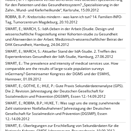
für den Patienten und das Gesundheitssystem? „Spezialisierung in der
Zahn-, Mund- und Kieferheilkunde“, Karlsruhe, 15.09.2012
ROBRA, B.-P.: Krebsrisiko mindern - was kann ich tun? 14. Familien-INFO-
Tag, Tumorzentrum Magdeburg, 20.10.2012
SWART, E.; MARCH, S.: lidA-(leben in der Arbeit-)Studie. Design und
wissenschaftliche Fragestellung einer Kohorten-studie zu Gesundheit
und Älterwerden in der Arbeit. Medizinisch-wissenschaftlicher Beirat der
DAK Gesundheit, Hamburg, 24.04.2012
SWART, E.; MARCH, S.: Aktueller Stand der lidA-Studie. 2. Treffen des
Expertenkreises Gesundheit der lidA-Studie, Hamburg, 27.06.2012
SWART, E.: The prevalence and intensity of medical services use. How
comparable are the results of large-scale population surveys
inGermany? Gemeinsamer Kongress der DGMS und der ESMHS,
Hannover, 01.09.2012
SWART, E.; GOTHE, E.; IHLE, P.: Gute Praxis Sekundärdatenanalyse (GPS).
Die 2. Revision. Jahrestagung der Deutschen Gesellschaft für
Sozialmedizin und Prävention (DGSMP), Essen 12.-14.09.2012
SWART, E.; ROBRA, B.P.; HUKE, T.: Was sagt uns die stetig zunehmende
Zahl stationärer Notfallaufnahmen? Jahrestagung der Deutschen
Gesellschaft für Sozialmedizin und Prävention (DGSMP), Essen
12.-14.09.2012
SWART, E.: Überlegungen zur Erschließung von Sekundärdaten für die
Nationale Kohorte. GMDS-Jahrestagung, Braunschweig, 19.09.2012