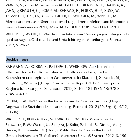
PAWILS, S.; unter Mitarbeit von ALTGELD, T.; DIERKS, M. L.; FRAHSA, A.;
JAHN, I.; KRAUTH, C.; POMP, M.; REHAAG, R.; ROBRA, B.-P.; SÜSS, W.;
TÖPPICH; J.; TROJAN, A.; von UNGER, H.; WILDNER, M.; WRIGHT, M.:
Memorandum zur Präventionsforschung - Themenfelder und Methoden.
Gesundheitswesen 2012; 74:673-677. DOI: 10.1055/s-0032-1327625
WILLER, C.; SWART, E.: Was Routinedaten über Versorgungsumfang und -
qualität sagen. Orthopädie und Unfallchirurgie. Mitteilungen, Februar
2012, S. 21-24
Buchbeiträge
KARMANN, A.; ROBRA, B.-P.; TOPF, T.; WERBLOW, A.:
Technische
Effizienz deutscher Krankenhäuser. Einfluss von Trägerschaft,
Rechtsform und regionalem Wettbewerb.
In: Klauber J, Geraedts M,
Friedrich J, Wasem J (Hrsg): Krankenhaus-Report 2012: Schwerpunkt
Regionalität. Stuttgart: Schattauer 2012, S. 165-181. ISBN-13: 978-3-
7945-2849-3
ROBRA, B.-P.: III-4 Gesundheitsökonomie. In: Gostomzyk, J. G. (Hrsg).
Angewandte Sozialmedizin. Landsberg: Ecomed, 2012 (20. Erg.Lfg. 6/12,
S. 1-39)
WALTER, U.; ROBRA, B.-P.; SCHWARTZ, F. W.: 10.2 Prävention. In:
Schwartz, F. W.; Walter, U.; Siegrist, J.; Kolip, P.; Leidl, R.; Dierks, M. L.;
Busse, R.; Schneider, N. (Hrsg.). Public Health: Gesundheit und
Gesundheitswesen (3. Auflage). München: Urban&Fischer, 2012, S. 196-