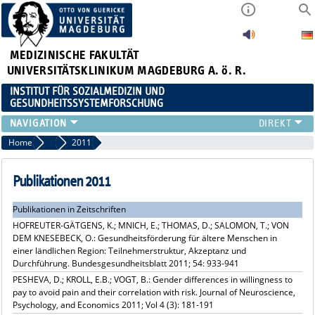
MEDIZINISCHE FAKULTÄT
UNIVERSITÄTSKLINIKUM MAGDEBURG A. ö. R.
INSTITUT FÜR SOZIALMEDIZIN UND
GESUNDHEITSSYSTEMFORSCHUNG
LEHRE
Home
Publikationsarchiv
2011
UNSER INSTITUT
TEAM
Publikationen 2011
FORSCHUNG
Publikationen in Zeitschriften
PUBLIKATIONEN
HOFREUTER-GÄTGENS, K.; MNICH, E.; THOMAS, D.; SALOMON, T.; VON
STELLENANGEBOTE
DEM KNESEBECK, O.: Gesundheitsförderung für ältere Menschen in
QUALIFIKATIONSARBEITEN
einer ländlichen Region: Teilnehmerstruktur, Akzeptanz und
Durchführung. Bundesgesundheitsblatt 2011; 54: 933-941
PESHEVA, D.; KROLL, E.B.; VOGT, B.: Gender differences in willingness to
pay to avoid pain and their correlation with risk. Journal of Neuroscience,
Psychology, and Economics 2011; Vol 4 (3): 181-191