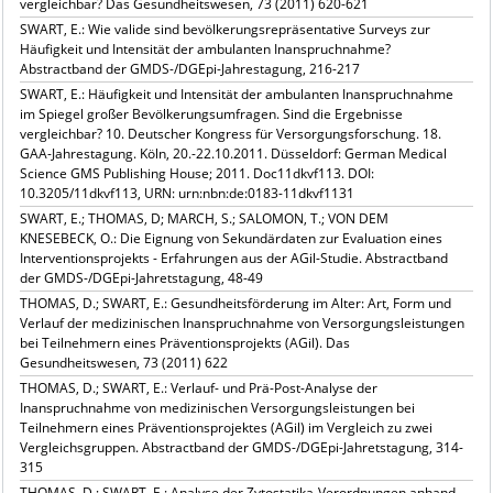
vergleichbar? Das Gesundheitswesen, 73 (2011) 620-621
SWART, E.: Wie valide sind bevölkerungsrepräsentative Surveys zur
Häufigkeit und Intensität der ambulanten Inanspruchnahme?
Abstractband der GMDS-/DGEpi-Jahrestagung, 216-217
SWART, E.: Häufigkeit und Intensität der ambulanten Inanspruchnahme
im Spiegel großer Bevölkerungsumfragen. Sind die Ergebnisse
vergleichbar? 10. Deutscher Kongress für Versorgungsforschung. 18.
GAA-Jahrestagung. Köln, 20.-22.10.2011. Düsseldorf: German Medical
Science GMS Publishing House; 2011. Doc11dkvf113. DOI:
10.3205/11dkvf113, URN: urn:nbn:de:0183-11dkvf1131
SWART, E.; THOMAS, D; MARCH, S.; SALOMON, T.; VON DEM
KNESEBECK, O.: Die Eignung von Sekundärdaten zur Evaluation eines
Interventionsprojekts - Erfahrungen aus der AGil-Studie. Abstractband
der GMDS-/DGEpi-Jahretstagung, 48-49
THOMAS, D.; SWART, E.: Gesundheitsförderung im Alter: Art, Form und
Verlauf der medizinischen Inanspruchnahme von Versorgungsleistungen
bei Teilnehmern eines Präventionsprojekts (AGil). Das
Gesundheitswesen, 73 (2011) 622
THOMAS, D.; SWART, E.: Verlauf- und Prä-Post-Analyse der
Inanspruchnahme von medizinischen Versorgungsleistungen bei
Teilnehmern eines Präventionsprojektes (AGil) im Vergleich zu zwei
Vergleichsgruppen. Abstractband der GMDS-/DGEpi-Jahretstagung, 314-
315
THOMAS, D.; SWART, E.: Analyse der Zytostatika-Verordnungen anhand