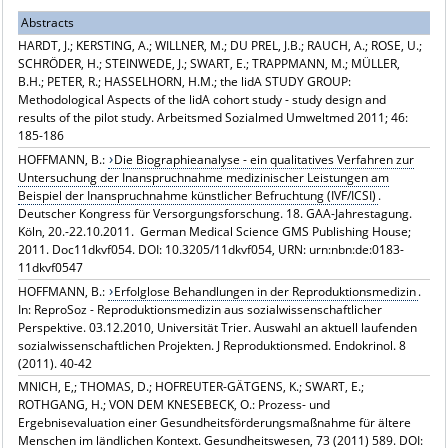
Abstracts
HARDT, J.; KERSTING, A.; WILLNER, M.; DU PREL, J.B.; RAUCH, A.; ROSE, U.;
SCHRÖDER, H.; STEINWEDE, J.; SWART, E.; TRAPPMANN, M.; MÜLLER,
B.H.; PETER, R.; HASSELHORN, H.M.; the lidA STUDY GROUP:
Methodological Aspects of the lidA cohort study - study design and
results of the pilot study. Arbeitsmed Sozialmed Umweltmed 2011; 46:
185-186
HOFFMANN, B.:
Die Biographieanalyse - ein qualitatives Verfahren zur
Untersuchung der Inanspruchnahme medizinischer Leistungen am
Beispiel der Inanspruchnahme künstlicher Befruchtung (IVF/ICSI)
.
Deutscher Kongress für Versorgungsforschung. 18. GAA-Jahrestagung.
Köln, 20.-22.10.2011. German Medical Science GMS Publishing House;
2011. Doc11dkvf054. DOI: 10.3205/11dkvf054, URN: urn:nbn:de:0183-
11dkvf0547
HOFFMANN, B.:
Erfolglose Behandlungen in der Reproduktionsmedizin
.
In: ReproSoz - Reproduktionsmedizin aus sozialwissenschaftlicher
Perspektive. 03.12.2010, Universität Trier. Auswahl an aktuell laufenden
sozialwissenschaftlichen Projekten. J Reproduktionsmed. Endokrinol. 8
(2011). 40-42
MNICH, E,; THOMAS, D.; HOFREUTER-GÄTGENS, K.; SWART, E.;
ROTHGANG, H.; VON DEM KNESEBECK, O.: Prozess- und
Ergebnisevaluation einer Gesundheitsförderungsmaßnahme für ältere
Menschen im ländlichen Kontext. Gesundheitswesen, 73 (2011) 589. DOI: