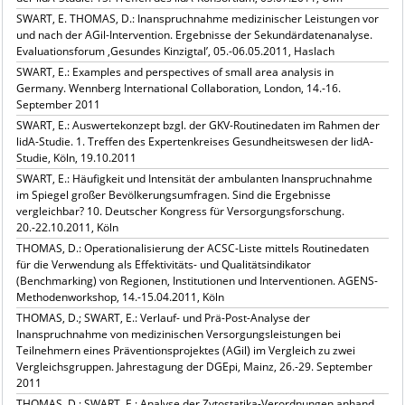
SWART, E. THOMAS, D.: Inanspruchnahme medizinischer Leistungen vor
und nach der AGil-Intervention. Ergebnisse der Sekundärdatenanalyse.
Evaluationsforum ‚Gesundes Kinzigtal’, 05.-06.05.2011, Haslach
SWART, E.: Examples and perspectives of small area analysis in
Germany. Wennberg International Collaboration, London, 14.-16.
September 2011
SWART, E.: Auswertekonzept bzgl. der GKV-Routinedaten im Rahmen der
lidA-Studie. 1. Treffen des Expertenkreises Gesundheitswesen der lidA-
Studie, Köln, 19.10.2011
SWART, E.: Häufigkeit und Intensität der ambulanten Inanspruchnahme
im Spiegel großer Bevölkerungsumfragen. Sind die Ergebnisse
vergleichbar? 10. Deutscher Kongress für Versorgungsforschung.
20.-22.10.2011, Köln
THOMAS, D.: Operationalisierung der ACSC-Liste mittels Routinedaten
für die Verwendung als Effektivitäts- und Qualitätsindikator
(Benchmarking) von Regionen, Institutionen und Interventionen. AGENS-
Methodenworkshop, 14.-15.04.2011, Köln
THOMAS, D.; SWART, E.: Verlauf- und Prä-Post-Analyse der
Inanspruchnahme von medizinischen Versorgungsleistungen bei
Teilnehmern eines Präventionsprojektes (AGil) im Vergleich zu zwei
Vergleichsgruppen. Jahrestagung der DGEpi, Mainz, 26.-29. September
2011
THOMAS, D.; SWART, E.: Analyse der Zytostatika-Verordnungen anhand