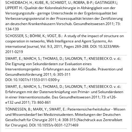
SCHEIDBACH, H.; KUBE, R.; SCHMIDT, U.; ROBRA, B-P.; GASTINGER I,;
LIPPERT H.: Qualität der Kolorektalchirurgie in Abhängigkeit von der
Versorgungsstufe - geringe Unterschiede in der Ergebnisqualität bei
Verbesserungspotenzial in der Prozessqualität leisten der Zertifizierung
an deutschen Krankenhäusern Vorschub. Gesundheitswesen 2011; 73:
134-139
SCHOSSER, S.; BÖHM, K.; VOGT, B.: A study of the impact of structure on
cooperation in networks, Web Intelligence and Agent Systems, An
international Journal, Vol. 9:3, 2011, Pages 269-288. DOI: 10.3233/WIA-
2011-0219
SWART, E.; MARCH, S.; THOMAS, D.; SALOMON, T.; KNESEBECK O. v. d.:
Die Eignung von Sekundärdaten zur Evaluation eines
Interventionsprojekts - Erfahrungen aus der AGil-Studie. Prävention und
Gesundheitsförderung 2011; 6: 305-311
DOI: 10.1007/s11553-011-0309-y
SWART, E.; MARCH, S.; THOMAS, D.; SALOMON, T.; KNESEBECK O. v. d.:
Erfahrungen mit der Datenverknüpfung von Primär- und Sekundärdaten
in einer Interventionsstudie. Das Gesundheitswesen 2011; 73: e126-
e132 und 2011; 73: 860-861
TÖNNESSEN, B.; MARX, Y.; SWART, E.: Patientensicherheitskultur - Wissen
und Wissensbedarf bei Medizinstudenten. Mitteilungen der Deutschen
Gesellschaft für Chirurgie 2011; 4: 308-315 (Nachdruck aus Zentralblatt
für Chirurgie). DOI: 10.1055/s-0031-1271469