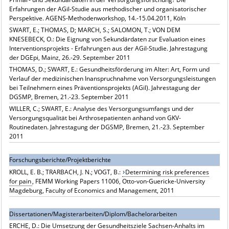
Erfahrungen der AGil-Studie aus methodischer und organisatorischer
Perspektive. AGENS-Methodenworkshop, 14.-15.04.2011, Köln
SWART, E.; THOMAS, D; MARCH, S.; SALOMON, T.; VON DEM
KNESEBECK, O.: Die Eignung von Sekundärdaten zur Evaluation eines
Interventionsprojekts - Erfahrungen aus der AGil-Studie. Jahrestagung
der DGEpi, Mainz, 26.-29. September 2011
THOMAS, D.; SWART, E.: Gesundheitsförderung im Alter: Art, Form und
Verlauf der medizinischen Inanspruchnahme von Versorgungsleistungen
bei Teilnehmern eines Präventionsprojekts (AGil). Jahrestagung der
DGSMP, Bremen, 21.-23. September 2011
WILLER, C.; SWART, E.: Analyse des Versorgungsumfangs und der
Versorgungsqualität bei Arthrosepatienten anhand von GKV-
Routinedaten. Jahrestagung der DGSMP, Bremen, 21.-23. September
2011
Forschungsberichte/Projektberichte
KROLL, E. B.; TRARBACH, J. N.; VOGT, B.:
Determining risk preferences
for pain
, FEMM Working Papers 11006, Otto-von-Guericke-University
Magdeburg, Faculty of Economics and Management, 2011
Dissertationen/Magisterarbeiten/Diplom/Bachelorarbeiten
ERCHE, D.: Die Umsetzung der Gesundheitsziele Sachsen-Anhalts im