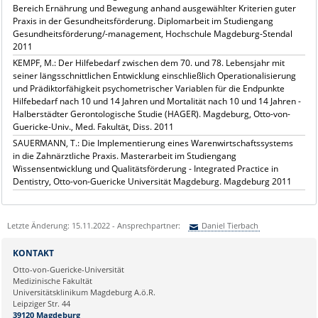
Bereich Ernährung und Bewegung anhand ausgewählter Kriterien guter
Praxis in der Gesundheitsförderung. Diplomarbeit im Studiengang
Gesundheitsförderung/-management, Hochschule Magdeburg-Stendal
2011
KEMPF, M.: Der Hilfebedarf zwischen dem 70. und 78. Lebensjahr mit
seiner längsschnittlichen Entwicklung einschließlich Operationalisierung
und Prädiktorfähigkeit psychometrischer Variablen für die Endpunkte
Hilfebedarf nach 10 und 14 Jahren und Mortalität nach 10 und 14 Jahren -
Halberstädter Gerontologische Studie (HAGER). Magdeburg, Otto-von-
Guericke-Univ., Med. Fakultät, Diss. 2011
SAUERMANN, T.: Die Implementierung eines Warenwirtschaftssystems
in die Zahnärztliche Praxis. Masterarbeit im Studiengang
Wissensentwicklung und Qualitätsförderung - Integrated Practice in
Dentistry, Otto-von-Guericke Universität Magdeburg. Magdeburg 2011
Letzte Änderung: 15.11.2022 - Ansprechpartner:
Daniel Tierbach
Sie können eine Nachricht versenden an:
Daniel Tierbach
KONTAKT
Ihre E-Mailadresse:
Otto-von-Guericke-Universität
Medizinische Fakultät
Universitätsklinikum Magdeburg A.ö.R.
Ihr Anliegen:
Leipziger Str. 44
39120 Magdeburg