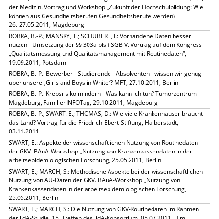
der Medizin. Vortrag und Workshop „Zukunft der Hochschulbildung: Wie
können aus Gesundheitsberufen Gesundheitsberufe werden?
26.-27.05.2011, Magdeburg
ROBRA, B.-P.; MANSKY, T.; SCHUBERT, I.: Vorhandene Daten besser
nutzen - Umsetzung der §§ 303a bis f SGB V. Vortrag auf dem Kongress
„Qualitätsmessung und Qualitätsmanagement mit Routinedaten“,
19.09.2011, Potsdam
ROBRA, B.-P.: Bewerber - Studierende - Absolventen - wissen wir genug
über unsere „Girls and Boys in White“? MFT, 27.10.2011, Berlin
ROBRA, B.-P.: Krebsrisiko mindern - Was kann ich tun? Tumorzentrum
Magdeburg, FamilienINFOTag, 29.10.2011, Magdeburg
ROBRA, B.-P.; SWART, E.; THOMAS, D.: Wie viele Krankenhäuser braucht
das Land? Vortrag für die Friedrich-Ebert-Stiftung, Halberstadt,
03.11.2011
SWART, E.: Aspekte der wissenschaftlichen Nutzung von Routinedaten
der GKV. BAuA-Workshop „Nutzung von Krankenkassendaten in der
arbeitsepidemiologischen Forschung, 25.05.2011, Berlin
SWART, E.; MARCH, S.: Methodische Aspekte bei der wissenschaftlichen
Nutzung von AU-Daten der GKV. BAuA-Workshop „Nutzung von
Krankenkassendaten in der arbeitsepidemiologischen Forschung,
25.05.2011, Berlin
SWART, E.; MARCH, S.: Die Nutzung von GKV-Routinedaten im Rahmen
der lidA-Studie. 15. Treffen des lidA-Konsortium, 05.07.2011, Ulm