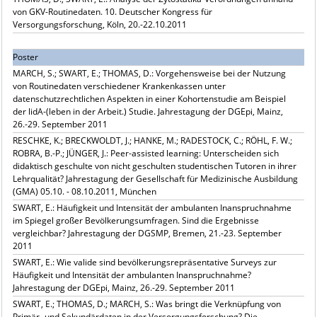
von GKV-Routinedaten. 10. Deutscher Kongress für
Versorgungsforschung, Köln, 20.-22.10.2011
Poster
MARCH, S.; SWART, E.; THOMAS, D.: Vorgehensweise bei der Nutzung
von Routinedaten verschiedener Krankenkassen unter
datenschutzrechtlichen Aspekten in einer Kohortenstudie am Beispiel
der lidA-(leben in der Arbeit.) Studie. Jahrestagung der DGEpi, Mainz,
26.-29. September 2011
RESCHKE, K.; BRECKWOLDT, J.; HANKE, M.; RADESTOCK, C.; RÖHL, F. W.;
ROBRA, B.-P.; JÜNGER, J.: Peer-assisted learning: Unterscheiden sich
didaktisch geschulte von nicht geschulten studentischen Tutoren in ihrer
Lehrqualität? Jahrestagung der Gesellschaft für Medizinische Ausbildung
(GMA) 05.10. - 08.10.2011, München
SWART, E.: Häufigkeit und Intensität der ambulanten Inanspruchnahme
im Spiegel großer Bevölkerungsumfragen. Sind die Ergebnisse
vergleichbar? Jahrestagung der DGSMP, Bremen, 21.-23. September
2011
SWART, E.: Wie valide sind bevölkerungsrepräsentative Surveys zur
Häufigkeit und Intensität der ambulanten Inanspruchnahme?
Jahrestagung der DGEpi, Mainz, 26.-29. September 2011
SWART, E.; THOMAS, D.; MARCH, S.: Was bringt die Verknüpfung von
Primär- und Sekundärdaten in der Versorgungsforschung? Die