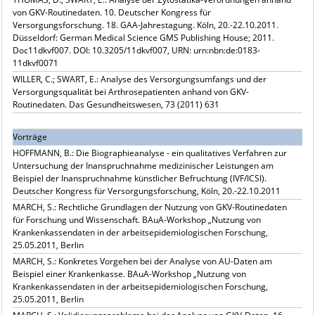
von GKV-Routinedaten. 10. Deutscher Kongress für
Versorgungsforschung. 18. GAA-Jahrestagung. Köln, 20.-22.10.2011.
Düsseldorf: German Medical Science GMS Publishing House; 2011.
Doc11dkvf007. DOI: 10.3205/11dkvf007, URN: urn:nbn:de:0183-
11dkvf0071
WILLER, C.; SWART, E.: Analyse des Versorgungsumfangs und der
Versorgungsqualität bei Arthrosepatienten anhand von GKV-
Routinedaten. Das Gesundheitswesen, 73 (2011) 631
Vorträge
HOFFMANN, B.: Die Biographieanalyse - ein qualitatives Verfahren zur
Untersuchung der Inanspruchnahme medizinischer Leistungen am
Beispiel der Inanspruchnahme künstlicher Befruchtung (IVF/ICSI).
Deutscher Kongress für Versorgungsforschung, Köln, 20.-22.10.2011
MARCH, S.: Rechtliche Grundlagen der Nutzung von GKV-Routinedaten
für Forschung und Wissenschaft. BAuA-Workshop „Nutzung von
Krankenkassendaten in der arbeitsepidemiologischen Forschung,
25.05.2011, Berlin
MARCH, S.: Konkretes Vorgehen bei der Analyse von AU-Daten am
Beispiel einer Krankenkasse. BAuA-Workshop „Nutzung von
Krankenkassendaten in der arbeitsepidemiologischen Forschung,
25.05.2011, Berlin