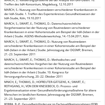
MARCH, S.: Validierungsprobleme bei der Analyse von GKV-Daten. 16.
Treffen des lidA-Konsortium, Magdeburg, 12.10.2011
MARCH, S.: Nutzung von Routinedaten verschiedener Krankenkassen in
der lidA-Studie. 1. Treffen des Expertenkreises Gesundheitswesen der
lidA-Studie, Köln, 19.10.2011
MARCH, S.; SWART, E.; THOMAS, D.: Datenschutzrechtliche
Vorgehensweise bei der Nutzung von Routinedaten verschiedener
Krankenkassen in einer Kohortenstudie am Beispiel der lidA-(leben in der
Arbeit-) Studie. AGENS-Methodenworkshop, 14.-15.04.2011, Köln
MARCH, S.; SWART, E.; THOMAS, D.: Nutzung von Routinedaten
verschiedener Krankenkassen in einer Kohortenstudie am Beispiel der
lidA-(leben in der Arbeit.) Studie. Jahrestagung der DGSMP, Bremen,
21.-23. September 2011
MARCH, S.; SWART, E.; THOMAS, D.: Methodisches und
datenschutzrechtliches Vorgehen bei der Nutzung von Routinedaten
verschiedener Krankenkassen in einer Kohortenstudie am Beispiel der
lidA-(leben in der Arbeit-) Studie. 10. Kongress für
Versorgungsforschung, 20.-22. Oktober 2011
MNICH, E,; THOMAS, D.; HOFREUTER-GÄTGENS, K.; SWART, E.;
ROTHGANG, H.; VON DEM KNESEBECK, O.: Prozess- und
Ergebnisevaluation einer Gesundheitsförderungsmaßnahme für ältere
Menschen im ländlichen Kontext. Jahrestagung der DGSMP, Bremen,
21.-23. September 2011
ROBRA, B.-P.: Gesundheitsförderung im Fachqualifikationsrahmen (FQR)