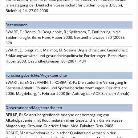
Jahrestagung der Deutschen Gesellschaft für Epidemiologie (DGEpi),
Bielefeld, 24.-27.09.2008
Rezensionen
SWART, E.: Bonita, R.; Beaglehole, R.; Kjellström, T. Einführung in die
Epidemiologie. Bern: Hans Huber 2008. Gesundheitswesen 70 (2008):
378
SWART, E.: Siegrist, J.; Marmot, M. Soziale Ungleichheit und Gesundheit:
Erklärungsansätze und gesundheitspolitische Forderungen. Bern: Hans
Huber 2008. Gesundheitswesen 80 (2007): 434
Forschungsberichte/Projektberichte
SWART, E.; ENGELMANN, T.; ROBRA, B.-P.: Die stationäre Versorgung in
Sachsen-Anhalt - Routine- und Spezialberichterstattungen. Berichtsjahr
2006. Magdeburg, 1. Februar 2008 (im Auftrag der AOK Sachsen-Anhalt)
Dissertationen/Magisterarbeiten
BEILKE, R.: Sektorübergreifende Analyse der Versorgung von
Alkoholpatienten mit Routinedaten einer Gesetzlichen Krankenkasse.
Magdeburg, Otto-von-Guericke-Univ., Med. Fakultät, Diss. 2008
DRAHT, M.: Anwendbarkeit klinischer Qualitätsindikatoren in der