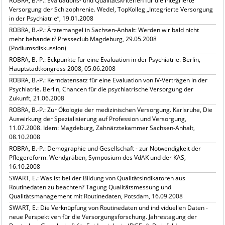
ROBRA, B.-P.: Evaluations- und Qualitätskriterien für die integrierte
Versorgung der Schizophrenie. Wedel, TopKolleg „Integrierte Versorgung
in der Psychiatrie“, 19.01.2008
ROBRA, B.-P.: Ärztemangel in Sachsen-Anhalt: Werden wir bald nicht
mehr behandelt? Presseclub Magdeburg, 29.05.2008
(Podiumsdiskussion)
ROBRA, B.-P.: Eckpunkte für eine Evaluation in der Psychiatrie. Berlin,
Hauptstadtkongress 2008, 05.06.2008
ROBRA, B.-P.: Kerndatensatz für eine Evaluation von IV-Verträgen in der
Psychiatrie. Berlin, Chancen für die psychiatrische Versorgung der
Zukunft, 21.06.2008
ROBRA, B.-P.: Zur Ökologie der medizinischen Versorgung. Karlsruhe, Die
Auswirkung der Spezialisierung auf Profession und Versorgung,
11.07.2008. Idem: Magdeburg, Zahnärztekammer Sachsen-Anhalt,
08.10.2008
ROBRA, B.-P.: Demographie und Gesellschaft - zur Notwendigkeit der
Pflegereform. Wendgräben, Symposium des VdAK und der KAS,
16.10.2008
SWART, E.: Was ist bei der Bildung von Qualitätsindikatoren aus
Routinedaten zu beachten? Tagung Qualitätsmessung und
Qualitätsmanagement mit Routinedaten, Potsdam, 16.09.2008
SWART, E.: Die Verknüpfung von Routinedaten und individuellen Daten -
neue Perspektiven für die Versorgungsforschung. Jahrestagung der