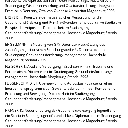
Parodontaltherapie des zahnärztlichen Praxisalltags. Masterarbeit im
Studiengang Wissensentwicklung und Qualitätsförderung - Integrated
Practice in Dentistry, Otto-von-Guericke Universität Magdeburg 2008
DREYER, R.: Potenziale der hausärztlichen Versorgung für die
Gesundheitsförderung und Primärprävention - eine qualitative Studie am
Beispiel der Adipositas. Diplomarbeit im Studiengang
Gesundheitsförderung/-management, Hochschule Magdeburg-Stendal
2008
ENGELMANN, T.: Nutzung von GKV-Daten zur Abschätzung des
zukünftigen geriatrischen Forschungsbedarfs. Diplomarbeit im
Studiengang Gesundheitsförderung/-management, Hochschule
Magdeburg-Stendal 2008
FLEISCHER, J.: Ärztliche Versorgung in Sachsen-Anhalt - Bestand und
Perspektiven. Diplomarbeit im Studiengang Gesundheitsförderung/-
management, Hochschule Magdeburg-Stendal 2008
FLIEGENSCHMIDT, J.: Übergewicht und Adipositas - Evaluation eines
Interventionsprogramms zur Gewichtsreduktion mit den Komponenten
Ernährung und Bewegung. Diplomarbeit im Studiengang
Gesundheitsförderung/-management, Hochschule Magdeburg-Stendal
2008
HÄFNER, K.: Neuorientierung der Gesundheitsversorgung Jugendlicher -
ein Schritt in Richtung Jugendfreundlichkeit. Diplomarbeit im Studiengang
Gesundheitsförderung/-management, Hochschule Magdeburg-Stendal
2008