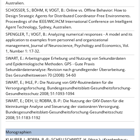
Australien.
SCHOSSER, S.; BÖHM, K; VOGT, B.: Online vs. Offline Be­havior: How to
Design Strategic Agents for Distributed Coordinator-Free Environments.
Proceedings of the IEEE/WIC/ACM International Conference on Intelligent
Agent Technology, Sydney, Australien.
SPENGLER, T.; VOGT, B.: Analyzing numerical responses - A model and its
application to examples from personnel and organizational
management, Journal of Neuroscience, Psychology and Economics, Vol.
1, Number 1: 17-32.
SWART, E.: Arbeitsgruppe Erhebung und Nutzung von Sekundärdaten
und Epidemiologische Methoden. GPS - Gute Praxis
Sekundärdatenanalyse: Revision nach grundlegender Überarbeitung.
Das Gesundheitswesen 70 (2008): 54-60
SWART, E.; IHLE, P.: Die Nutzung von GKV-Routinedaten für die
Versorgungsforschung. Bundesgesundheitsblatt-Gesundheitsforschung-
Gesundheitsschutz 2008; 51:1093-1094
SWART, E.; DEH, U; ROBRA, B.-P.: Die Nutzung der GKV-Daten für die
kleinräumige Analyse und Steuerung der stationären Versorgung.
Bundesgesundheitsblatt-Gesundheitsforschung-Gesundheitsschutz
2008; 51:1183-1192
Monographien
KLAUBER, J.; ROBRA, B.-P.; SCHELLSCHMIDT, H. (Hrsg.):
Krankenhaus-