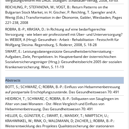
Vergütungsreform mit DRGs. Stuttgart: Schattauer-Verlag, 2008, XV-XX
REICHLING, P.; STEFANOVA, M.; VOGT, B.: Return Patterns on the
Bulgarian Stock Market, in: H. Gischer, P. Reichling, T. Spengler and A.
Wenig (Eds.) Transformation in der Ökonomie, Gabler, Wiesbaden, Pages
221-238, 2008
ROBRA, B.-P.; KRASKA, D.: In Richtung auf eine bedarfsgerechte
Versorgung - wie leben wir professionell mit Über- und Unterversorgung?
In: WEBER, A (Hrsg): Gesundheit - Arbeit - Rehabilitation - Festschrift für
Wolfgang Slesina. Regensburg, S. Roderer, 2008, S. 18-28
SWART, E.: Leistungsdatengestützte Gesundheitsberichterstattung -
Aufgaben, Ziele, Perspektiven. In: Hauptverband der österreichischen
Sozialversicherungsträger (Hrsg.): Gesundheitsbericht 2005 der sozialen
Krankenversicherung. Wien, S. 11-19
Abstracts
BOTT, S.; SCHWARZ, C; ROBRA, B.-P.: Einfluss von Hebammenbetreuung
auf postpartale Erschöpfungszustände. Das Gesundheitswesen 70: 491
HEIDRICH, T.; SCHWARZ, C; ROBRA, B.-P.: Stillquoten von Säuglingen im
Alter von zwei Monaten - Ost -West-Vergleich und Einfluss von
Hebammenbetreuung. Das Gesundheitswesen 70: 491
HELLER, G.; GÜNSTER, C.; SWART, E.; MANSKY, T.; NIMPTSCH, U.;
KRAHWINKEL, W.; RINK, O.; WALDMANN, D; ZACHER, J.; ROBRA, B.-P.:
Weiterentwicklung des Projektes Qualitätssicherung der stationären