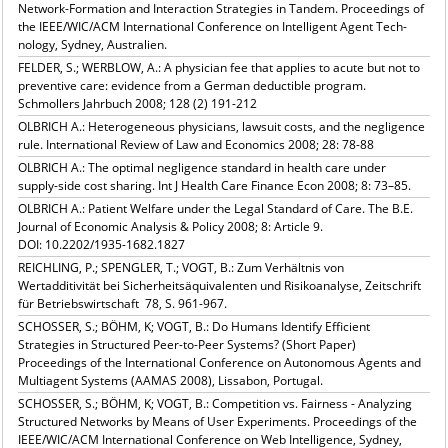
Network-Formation and Interaction Strategies in Tan­dem. Proceedings of
the IEEE/WIC/ACM International Conference on Intelligent Agent Tech­
nology, Sydney, Australien.
FELDER, S.; WERBLOW, A.: A physician fee that applies to acute but not to
preventive care: evidence from a German deductible program.
Schmollers Jahrbuch 2008; 128 (2) 191-212
OLBRICH A.: Heterogeneous physicians, lawsuit costs, and the negligence
rule. International Review of Law and Economics 2008; 28: 78-88
OLBRICH A.: The optimal negligence standard in health care under
supply-side cost sharing. Int J Health Care Finance Econ 2008; 8: 73–85.
OLBRICH A.: Patient Welfare under the Legal Standard of Care. The B.E.
Journal of Economic Analysis & Policy 2008; 8: Article 9.
DOI: 10.2202/1935-1682.1827
REICHLING, P.; SPENGLER, T.; VOGT, B.: Zum Verhältnis von
Wertadditivität bei Sicherheitsäquivalenten und Risikoanalyse, Zeitschrift
für Betriebswirtschaft 78, S. 961-967.
SCHOSSER, S.; BÖHM, K; VOGT, B.: Do Humans Identify Effi­cient
Strategies in Structured Peer-to-Peer Systems? (Short Paper)
Proceedings of the In­terna­tional Conference on Autonomous Agents and
Multi­agent Sys­tems (AAMAS 2008), Lissabon, Portugal.
SCHOSSER, S.; BÖHM, K; VOGT, B.: Competition vs. Fairness - Analyzing
Structured Networks by Means of User Experiments. Proceedings of the
IEEE/WIC/ACM International Conference on Web Intelligence, Syd­ney,