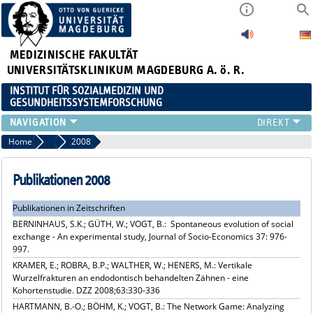
MEDIZINISCHE FAKULTÄT
UNIVERSITÄTSKLINIKUM MAGDEBURG A. ö. R.
INSTITUT FÜR SOZIALMEDIZIN UND
GESUNDHEITSSYSTEMFORSCHUNG
LEHRE
Home
Publikationsarchiv
2008
UNSER INSTITUT
TEAM
Publikationen 2008
FORSCHUNG
Publikationen in Zeitschriften
PUBLIKATIONEN
BERNINHAUS, S.K.; GÜTH, W.; VOGT, B.: Spontaneous evolution of social
STELLENANGEBOTE
exchange - An experimental study, Journal of Socio-Economics 37: 976-
QUALIFIKATIONSARBEITEN
997.
KRAMER, E.; ROBRA, B.P.; WALTHER, W.; HENERS, M.: Vertikale
Wurzelfrakturen an endodontisch behandelten Zähnen - eine
Kohortenstudie. DZZ 2008;63:330-336
HARTMANN, B.-O.; BÖHM, K.; VOGT, B.: The Network Game: Analyzing