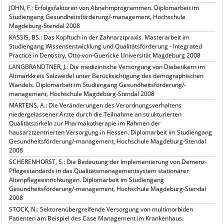
JOHN, F.: Erfolgsfaktoren von Abnehmprogrammen. Diplomarbeit im
Studiengang Gesundheitsförderung/-management, Hochschule
Magdeburg-Stendal 2008
KASSIS, BS.: Das Kopftuch in der Zahnarztpraxis. Masterarbeit im
Studiengang Wissensentwicklung und Qualitätsförderung - Integrated
Practice in Dentistry, Otto-von-Guericke Universität Magdeburg 2008
LANGBRANDTNER, J.: Die medizinische Versorgung von Diabetikern im
Altmarkkreis Salzwedel unter Berücksichtigung des demographischen
Wandels. Diplomarbeit im Studiengang Gesundheitsförderung/-
management, Hochschule Magdeburg-Stendal 2008
MARTENS, A.: Die Veränderungen des Verordnungsverhaltens
niedergelassener Ärzte durch die Teilnahme an strukturierten
Qualitätszirkeln zur Pharmakotherapie im Rahmen der
hausarztzentrierten Versorgung in Hessen. Diplomarbeit im Studiengang
Gesundheitsförderung/-management, Hochschule Magdeburg-Stendal
2008
SCHERENHORST, S.: Die Bedeutung der Implementierung von Demenz-
Pflegestandards in das Qualitätsmanagementsystem stationärer
Altenpflegeeinrichtungen. Diplomarbeit im Studiengang
Gesundheitsförderung/-management, Hochschule Magdeburg-Stendal
2008
STOCK, N.: Sektorenübergreifende Versorgung von multimorbiden
Patienten am Beispiel des Case Management im Krankenhaus.