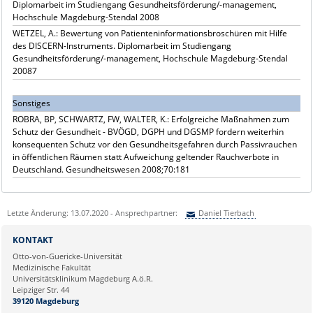
Diplomarbeit im Studiengang Gesundheitsförderung/-management,
Hochschule Magdeburg-Stendal 2008
WETZEL, A.: Bewertung von Patienteninformationsbroschüren mit Hilfe
des DISCERN-Instruments. Diplomarbeit im Studiengang
Gesundheitsförderung/-management, Hochschule Magdeburg-Stendal
20087
Sonstiges
ROBRA, BP, SCHWARTZ, FW, WALTER, K.: Erfolgreiche Maßnahmen zum
Schutz der Gesundheit - BVÖGD, DGPH und DGSMP fordern weiterhin
konsequenten Schutz vor den Gesundheitsgefahren durch Passivrauchen
in öffentlichen Räumen statt Aufweichung geltender Rauchverbote in
Deutschland. Gesundheitswesen 2008;70:181
Letzte Änderung: 13.07.2020 - Ansprechpartner:
Daniel Tierbach
Sie können eine Nachricht versenden an:
Daniel Tierbach
KONTAKT
Ihre E-Mailadresse:
Otto-von-Guericke-Universität
Medizinische Fakultät
Universitätsklinikum Magdeburg A.ö.R.
Ihr Anliegen:
Leipziger Str. 44
39120 Magdeburg