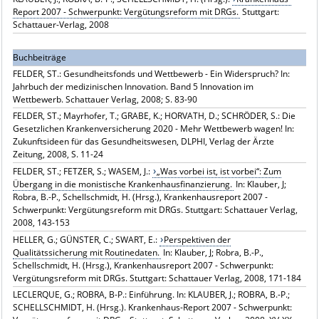
Report 2007 - Schwerpunkt: Vergütungsreform mit DRGs.
Stuttgart:
Schattauer-Verlag, 2008
Buchbeiträge
FELDER, ST.: Gesundheitsfonds und Wettbewerb - Ein Widerspruch? In:
Jahrbuch der medizinischen Innovation. Band 5 Innovation im
Wettbewerb. Schattauer Verlag, 2008; S. 83-90
FELDER, ST.; Mayrhofer, T.; GRABE, K.; HORVATH, D.; SCHRÖDER, S.: Die
Gesetzlichen Krankenversicherung 2020 - Mehr Wettbewerb wagen! In:
Zukunftsideen für das Gesundheitswesen, DLPHI, Verlag der Ärzte
Zeitung, 2008, S. 11-24
FELDER, ST.; FETZER, S.; WASEM, J.:
„Was vorbei ist, ist vorbei“: Zum
Übergang in die monistische Krankenhausfinanzierung.
In: Klauber, J;
Robra, B.-P., Schellschmidt, H. (Hrsg.), Krankenhausreport 2007 -
Schwerpunkt: Vergütungsreform mit DRGs. Stuttgart: Schattauer Verlag,
2008, 143-153
HELLER, G.; GÜNSTER, C.; SWART, E.:
Perspektiven der
Qualitätssicherung mit Routinedaten.
In: Klauber, J; Robra, B.-P.,
Schellschmidt, H. (Hrsg.), Krankenhausreport 2007 - Schwerpunkt:
Vergütungsreform mit DRGs. Stuttgart: Schattauer Verlag, 2008, 171-184
LECLERQUE, G.; ROBRA, B-P.: Einführung. In: KLAUBER, J.; ROBRA, B.-P.;
SCHELLSCHMIDT, H. (Hrsg.). Krankenhaus-Report 2007 - Schwerpunkt: