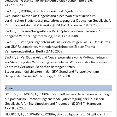
Deutschen Gesellschaft für Epidemiologie (DGEpi), Bielefeld,
24.-27.09.2008
SWART, E.; ROBRA, B.-P.: Autonomie und Regulation im
Gesundheitswesen als Gegenstand eines Wahlpflichtkurses im
vorklinischen Studienabschnitt. Jahrestagung der Deutschen Gesellschaft
für Sozialmedizin und Prävention (DGMSP), Hannover, 18.09.2008
SWART, E.: Sektorübergreifende Verknüpfung von Routinedaten. 7.
Kongress Versorgungsforschung, Köln, 17.10.2008
SWART, E.: Verlagerungspotenziale im kleinräumigen Focus - Der Beitrag
von GKV-Routinedaten. Methodenworkshop des ZI zum Thema
Verlagerungseffekte, Berlin, 27.10.2008
SWART, E.: Verfügbarkeit und Nutzenpotenziale von GKV-Routinedaten
zur Steuerung des Versorgungsgeschehens. Workshop des Kompetenz-
Centrums Geriatrie: „Bedarf an datengestützten
Steuerungsmöglichkeiten in der GKV: Stand und Perspektiven am
Beispiel der Geriatrie“, Hamburg, 18.11.2008
Poster
BOTT, S.; SCHWARZ, C; ROBRA, B.-P.: Einfluss von Hebammenbetreuung
auf postpartale Erschöpfungszustände. Jahrestagung der Deutschen
Gesellschaft für Sozialmedizin und Prävention (DGMSP), Hannover,
17.-19.09.2008
HEIDRICH, T.; SCHWARZ, C; ROBRA, B.-P.: Stillquoten von Säuglingen im