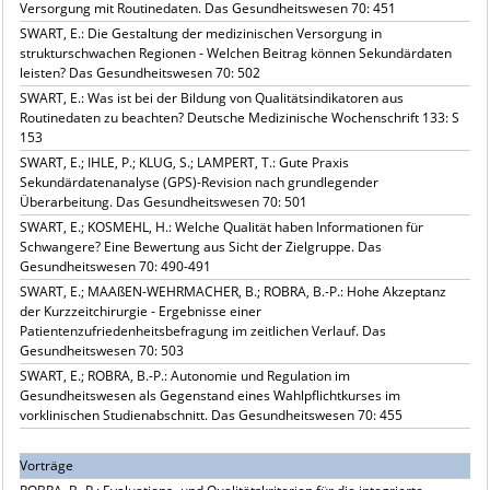
Versorgung mit Routinedaten. Das Gesundheitswesen 70: 451
SWART, E.: Die Gestaltung der medizinischen Versorgung in
strukturschwachen Regionen - Welchen Beitrag können Sekundärdaten
leisten? Das Gesundheitswesen 70: 502
SWART, E.: Was ist bei der Bildung von Qualitätsindikatoren aus
Routinedaten zu beachten? Deutsche Medizinische Wochenschrift 133: S
153
SWART, E.; IHLE, P.; KLUG, S.; LAMPERT, T.: Gute Praxis
Sekundärdatenanalyse (GPS)-Revision nach grundlegender
Überarbeitung. Das Gesundheitswesen 70: 501
SWART, E.; KOSMEHL, H.: Welche Qualität haben Informationen für
Schwangere? Eine Bewertung aus Sicht der Zielgruppe. Das
Gesundheitswesen 70: 490-491
SWART, E.; MAAßEN-WEHRMACHER, B.; ROBRA, B.-P.: Hohe Akzeptanz
der Kurzzeitchirurgie - Ergebnisse einer
Patientenzufriedenheitsbefragung im zeitlichen Verlauf. Das
Gesundheitswesen 70: 503
SWART, E.; ROBRA, B.-P.: Autonomie und Regulation im
Gesundheitswesen als Gegenstand eines Wahlpflichtkurses im
vorklinischen Studienabschnitt. Das Gesundheitswesen 70: 455
Vorträge