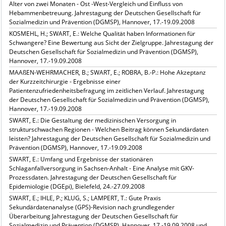
Alter von zwei Monaten - Ost -West-Vergleich und Einfluss von
Hebammenbetreuung. Jahrestagung der Deutschen Gesellschaft für
Sozialmedizin und Prävention (DGMSP), Hannover, 17.-19.09.2008
KOSMEHL, H.; SWART, E.: Welche Qualität haben Informationen für
Schwangere? Eine Bewertung aus Sicht der Zielgruppe. Jahrestagung der
Deutschen Gesellschaft für Sozialmedizin und Prävention (DGMSP),
Hannover, 17.-19.09.2008
MAAßEN-WEHRMACHER, B.; SWART, E.; ROBRA, B.-P.: Hohe Akzeptanz
der Kurzzeitchirurgie - Ergebnisse einer
Patientenzufriedenheitsbefragung im zeitlichen Verlauf. Jahrestagung
der Deutschen Gesellschaft für Sozialmedizin und Prävention (DGMSP),
Hannover, 17.-19.09.2008
SWART, E.: Die Gestaltung der medizinischen Versorgung in
strukturschwachen Regionen - Welchen Beitrag können Sekundärdaten
leisten? Jahrestagung der Deutschen Gesellschaft für Sozialmedizin und
Prävention (DGMSP), Hannover, 17.-19.09.2008
SWART, E.: Umfang und Ergebnisse der stationären
Schlaganfallversorgung in Sachsen-Anhalt - Eine Analyse mit GKV-
Prozessdaten. Jahrestagung der Deutschen Gesellschaft für
Epidemiologie (DGEpi), Bielefeld, 24.-27.09.2008
SWART, E.; IHLE, P.; KLUG, S.; LAMPERT, T.: Gute Praxis
Sekundärdatenanalyse (GPS)-Revision nach grundlegender
Überarbeitung Jahrestagung der Deutschen Gesellschaft für
Sozialmedizin und Prävention (DGMSP), Hannover, 17.-19.09.2008 und