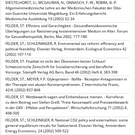
DIESTELHORST, U.; MCGAURAN, N.; ONNASCH, F.-W.; ROBRA, B.-P.
Allgemeinmedizinische Lehre an der Medizinischen Fakultät der Otto-
von-Guericke-Universität Magdeburg: Ein Erfahrungsbericht.
Medizinische Ausbildung 19 (2002) 32-34
FELDER, ST. Effizienz und Gerechtigkeit - Gesundheitsökonomische
Überlegungen zur Rationierung kostenintensiver Medizin im Alter. Forum
für Gesundheitspolitik, Berlin, Mai 2002, 177-180
FELDER, ST.; SCHLEININGER, R. Enviromental tax reform: efficiency and
political feasibility. Elsevier Verlag, Amsterdam: Ecological Economics 42
(2002) 107-116
FELDER, ST. Finalität ist nicht des Ökonomen letzter Schluss!
Schweizerische Zeitschrift für Sozialversicherung und berufliche
Vorsorge. Stämpfli Verlag AG Bern, Band 46 (2002) Heft 4, 383-398
FELDER, ST.; MEYER, F.P. Glykoprotein - IIb/IIIa - Rezeptor-Antagonisten in
der Therapie von akuten Koronarsyndromen. Z Internistische Praxis,
42/4, (2002) 837-868
FELDER, ST. Wettbewerb sagen und Einheitskasse meinen. - Korreferat
zu dem Beitrag von Stefan Greß: "Freie Kassenwahl und Preiswettbewerb
in der GKV - Effekte und Perspektiven". Wirtschaftsforschung 71 (2002) 4,
498-500
FELDER, ST.; SCHLEINIGER, R. National CO2 policy and externalities: some
general equilibrium results for Switzerland. Elsevier Verlag, Amsterdam:
Energy Economics, 24 (2002) 509-522