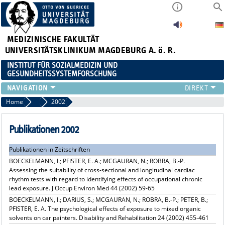
MEDIZINISCHE FAKULTÄT
UNIVERSITÄTSKLINIKUM MAGDEBURG A. ö. R.
INSTITUT FÜR SOZIALMEDIZIN UND
GESUNDHEITSSYSTEMFORSCHUNG
LEHRE
Home
Publikationsarchiv
2002
UNSER INSTITUT
TEAM
Publikationen 2002
FORSCHUNG
Publikationen in Zeitschriften
PUBLIKATIONEN
BOECKELMANN, I.; PFISTER, E. A.; MCGAURAN, N.; ROBRA, B.-P.
STELLENANGEBOTE
Assessing the suitability of cross-sectional and longitudinal cardiac
QUALIFIKATIONSARBEITEN
rhythm tests with regard to identifying effects of occupational chronic
lead exposure. J Occup Environ Med 44 (2002) 59-65
BOECKELMANN, I.; DARIUS, S.; MCGAURAN, N.; ROBRA, B.-P.; PETER, B.;
PFISTER, E. A. The psychological effects of exposure to mixed organic
solvents on car painters. Disability and Rehabilitation 24 (2002) 455-461