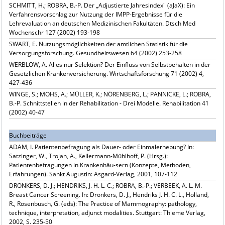
SCHMITT, H.; ROBRA, B.-P. Der „Adjustierte Jahresindex" (aJaX): Ein
Verfahrensvorschlag zur Nutzung der IMPP-Ergebnisse für die
Lehrevaluation an deutschen Medizinischen Fakultäten. Dtsch Med
Wochenschr 127 (2002) 193-198
SWART, E. Nutzungsmöglichkeiten der amtlichen Statistik für die
Versorgungsforschung. Gesundheitswesen 64 (2002) 253-258
WERBLOW, A. Alles nur Selektion? Der Einfluss von Selbstbehalten in der
Gesetzlichen Krankenversicherung. Wirtschaftsforschung 71 (2002) 4,
427-436
WINGE, S.; MOHS, A.; MÜLLER, K.; NÖRENBERG, L.; PANNICKE, L.; ROBRA,
B.-P. Schnittstellen in der Rehabilitation - Drei Modelle. Rehabilitation 41
(2002) 40-47
Buchbeiträge
ADAM, I. Patientenbefragung als Dauer- oder Einmalerhebung? In:
Satzinger, W., Trojan, A., Kellermann-Mühlhoff, P. (Hrsg.):
Patientenbefragungen in Krankenhäu-sern (Konzepte, Methoden,
Erfahrungen). Sankt Augustin: Asgard-Verlag, 2001, 107-112
DRONKERS, D. J.; HENDRIKS, J. H. L. C.; ROBRA, B.-P.; VERBEEK, A. L. M.
Breast Cancer Screening. In: Dronkers, D. J., Hendriks J. H. C. L., Holland,
R., Rosenbusch, G. (eds): The Practice of Mammography: pathology,
technique, interpretation, adjunct modalities. Stuttgart: Thieme Verlag,
2002, S. 235-50