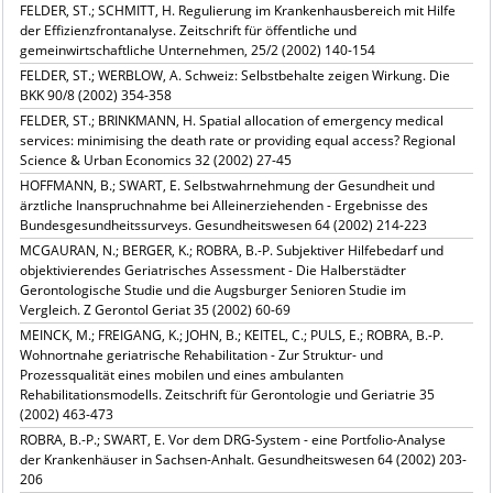
FELDER, ST.; SCHMITT, H. Regulierung im Krankenhausbereich mit Hilfe
der Effizienzfrontanalyse. Zeitschrift für öffentliche und
gemeinwirtschaftliche Unternehmen, 25/2 (2002) 140-154
FELDER, ST.; WERBLOW, A. Schweiz: Selbstbehalte zeigen Wirkung. Die
BKK 90/8 (2002) 354-358
FELDER, ST.; BRINKMANN, H. Spatial allocation of emergency medical
services: minimising the death rate or providing equal access? Regional
Science & Urban Economics 32 (2002) 27-45
HOFFMANN, B.; SWART, E. Selbstwahrnehmung der Gesundheit und
ärztliche Inanspruchnahme bei Alleinerziehenden - Ergebnisse des
Bundesgesundheitssurveys. Gesundheitswesen 64 (2002) 214-223
MCGAURAN, N.; BERGER, K.; ROBRA, B.-P. Subjektiver Hilfebedarf und
objektivierendes Geriatrisches Assessment - Die Halberstädter
Gerontologische Studie und die Augsburger Senioren Studie im
Vergleich. Z Gerontol Geriat 35 (2002) 60-69
MEINCK, M.; FREIGANG, K.; JOHN, B.; KEITEL, C.; PULS, E.; ROBRA, B.-P.
Wohnortnahe geriatrische Rehabilitation - Zur Struktur- und
Prozessqualität eines mobilen und eines ambulanten
Rehabilitationsmodells. Zeitschrift für Gerontologie und Geriatrie 35
(2002) 463-473
ROBRA, B.-P.; SWART, E. Vor dem DRG-System - eine Portfolio-Analyse
der Krankenhäuser in Sachsen-Anhalt. Gesundheitswesen 64 (2002) 203-
206