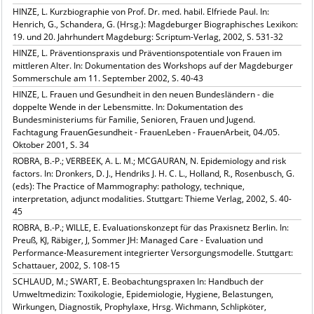
HINZE, L. Kurzbiographie von Prof. Dr. med. habil. Elfriede Paul. In:
Henrich, G., Schandera, G. (Hrsg.): Magdeburger Biographisches Lexikon:
19. und 20. Jahrhundert Magdeburg: Scriptum-Verlag, 2002, S. 531-32
HINZE, L. Präventionspraxis und Präventionspotentiale von Frauen im
mittleren Alter. In: Dokumentation des Workshops auf der Magdeburger
Sommerschule am 11. September 2002, S. 40-43
HINZE, L. Frauen und Gesundheit in den neuen Bundesländern - die
doppelte Wende in der Lebensmitte. In: Dokumentation des
Bundesministeriums für Familie, Senioren, Frauen und Jugend.
Fachtagung FrauenGesundheit - FrauenLeben - FrauenArbeit, 04./05.
Oktober 2001, S. 34
ROBRA, B.-P.; VERBEEK, A. L. M.; MCGAURAN, N. Epidemiology and risk
factors. In: Dronkers, D. J., Hendriks J. H. C. L., Holland, R., Rosenbusch, G.
(eds): The Practice of Mammography: pathology, technique,
interpretation, adjunct modalities. Stuttgart: Thieme Verlag, 2002, S. 40-
45
ROBRA, B.-P.; WILLE, E. Evaluationskonzept für das Praxisnetz Berlin. In:
Preuß, KJ, Räbiger, J, Sommer JH: Managed Care - Evaluation und
Performance-Measurement integrierter Versorgungsmodelle. Stuttgart:
Schattauer, 2002, S. 108-15
SCHLAUD, M.; SWART, E. Beobachtungspraxen In: Handbuch der
Umweltmedizin: Toxikologie, Epidemiologie, Hygiene, Belastungen,
Wirkungen, Diagnostik, Prophylaxe, Hrsg. Wichmann, Schlipköter,