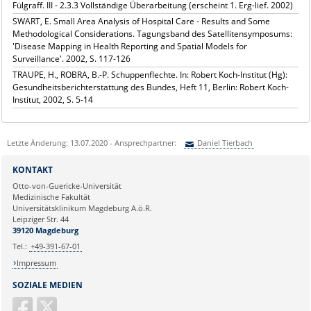
Fülgraff. III - 2.3.3 Vollständige Überarbeitung (erscheint 1. Erg-lief. 2002)
SWART, E. Small Area Analysis of Hospital Care - Results and Some
Methodological Considerations. Tagungsband des Satellitensymposums:
'Disease Mapping in Health Reporting and Spatial Models for
Surveillance'. 2002, S. 117-126
TRAUPE, H., ROBRA, B.-P. Schuppenflechte. In: Robert Koch-Institut (Hg):
Gesundheitsberichterstattung des Bundes, Heft 11, Berlin: Robert Koch-
Institut, 2002, S. 5-14
Letzte Änderung: 13.07.2020 - Ansprechpartner:
Daniel Tierbach
Sie können eine Nachricht versenden an:
Daniel Tierbach
KONTAKT
Ihre E-Mailadresse:
Otto-von-Guericke-Universität
Medizinische Fakultät
Universitätsklinikum Magdeburg A.ö.R.
Ihr Anliegen:
Leipziger Str. 44
39120 Magdeburg
Tel.:
+49-391-67-01
Impressum
SOZIALE MEDIEN