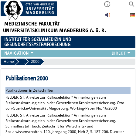
MEDIZINISCHE FAKULTÄT
UNIVERSITÄTSKLINIKUM MAGDEBURG A. ö. R.
INSTITUT FÜR SOZIALMEDIZIN UND
GESUNDHEITSSYSTEMFORSCHUNG
LEHRE
Home
Publikationsarchiv
2000
UNSER INSTITUT
TEAM
Publikationen 2000
FORSCHUNG
Publikationen in Zeitschriften
PUBLIKATIONEN
FELDER, ST. Anreize zur Risikoselektion? Anmerkungen zum
STELLENANGEBOTE
Risikostrukturausgleich in der Gesetzlichen Krankenversicherung. Otto-
QUALIFIKATIONSARBEITEN
von-Guericke-Universität Magdeburg, Working-Paper No. 16/2000
FELDER, ST. Anreize zur Risikoselektion? Anmerkungen zum
Risikostrukturausgleich in der Gesetzlichen Krankenversicherung.
Schmollers Jahrbuch: Zeitschrift für Wirtschafts- und
Sozialwissenschaften. 120. Jahrgang 2000, Heft 2, S. 187-206. Duncker