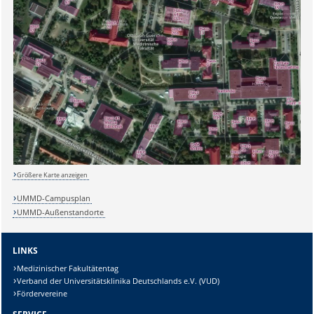
Größere Karte anzeigen
UMMD-Campusplan
UMMD-Außenstandorte
LINKS
Medizinischer Fakultätentag
Verband der Universitätsklinika Deutschlands e.V. (VUD)
Sicherheitsabfrage:
Fördervereine