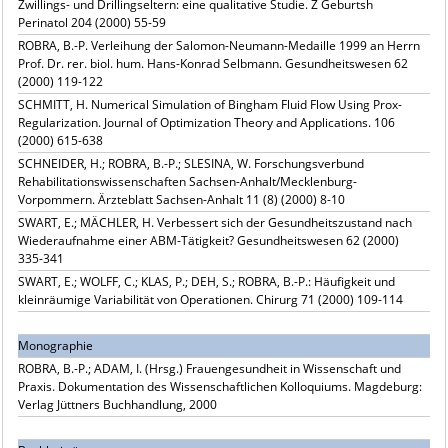
Zwillings- und Drillingseltern: eine qualitative Studie. Z Geburtsh
Perinatol 204 (2000) 55-59
ROBRA, B.-P. Verleihung der Salomon-Neumann-Medaille 1999 an Herrn
Prof. Dr. rer. biol. hum. Hans-Konrad Selbmann. Gesundheitswesen 62
(2000) 119-122
SCHMITT, H. Numerical Simulation of Bingham Fluid Flow Using Prox-
Regularization. Journal of Optimization Theory and Applications. 106
(2000) 615-638
SCHNEIDER, H.; ROBRA, B.-P.; SLESINA, W. Forschungsverbund
Rehabilitationswissenschaften Sachsen-Anhalt/Mecklenburg-
Vorpommern. Ärzteblatt Sachsen-Anhalt 11 (8) (2000) 8-10
SWART, E.; MÄCHLER, H. Verbessert sich der Gesundheitszustand nach
Wiederaufnahme einer ABM-Tätigkeit? Gesundheitswesen 62 (2000)
335-341
SWART, E.; WOLFF, C.; KLAS, P.; DEH, S.; ROBRA, B.-P.: Häufigkeit und
kleinräumige Variabilität von Operationen. Chirurg 71 (2000) 109-114
Monographie
ROBRA, B.-P.; ADAM, I. (Hrsg.) Frauengesundheit in Wissenschaft und
Praxis. Dokumentation des Wissenschaftlichen Kolloquiums. Magdeburg:
Verlag Jüttners Buchhandlung, 2000