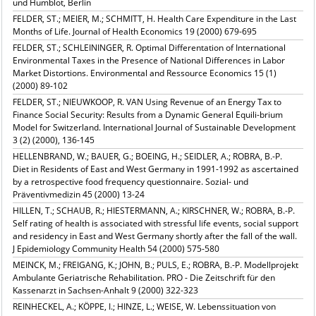
und Humblot, Berlin
FELDER, ST.; MEIER, M.; SCHMITT, H. Health Care Expenditure in the Last
Months of Life. Journal of Health Economics 19 (2000) 679-695
FELDER, ST.; SCHLEININGER, R. Optimal Differentation of International
Environmental Taxes in the Presence of National Differences in Labor
Market Distortions. Environmental and Ressource Economics 15 (1)
(2000) 89-102
FELDER, ST.; NIEUWKOOP, R. VAN Using Revenue of an Energy Tax to
Finance Social Security: Results from a Dynamic General Equili-brium
Model for Switzerland. International Journal of Sustainable Development
3 (2) (2000), 136-145
HELLENBRAND, W.; BAUER, G.; BOEING, H.; SEIDLER, A.; ROBRA, B.-P.
Diet in Residents of East and West Germany in 1991-1992 as ascertained
by a retrospective food frequency questionnaire. Sozial- und
Präventivmedizin 45 (2000) 13-24
HILLEN, T.; SCHAUB, R.; HIESTERMANN, A.; KIRSCHNER, W.; ROBRA, B.-P.
Self rating of health is associated with stressful life events, social support
and residency in East and West Germany shortly after the fall of the wall.
J Epidemiology Community Health 54 (2000) 575-580
MEINCK, M.; FREIGANG, K.; JOHN, B.; PULS, E.; ROBRA, B.-P. Modellprojekt
Ambulante Geriatrische Rehabilitation. PRO - Die Zeitschrift für den
Kassenarzt in Sachsen-Anhalt 9 (2000) 322-323
REINHECKEL, A.; KÖPPE, I.; HINZE, L.; WEISE, W. Lebenssituation von