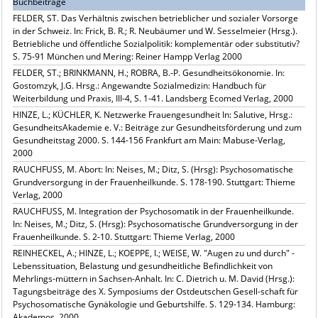
Buchbeiträge
FELDER, ST. Das Verhältnis zwischen betrieblicher und sozialer Vorsorge
in der Schweiz. In: Frick, B. R.; R. Neubäumer und W. Sesselmeier (Hrsg.).
Betriebliche und öffentliche Sozialpolitik: komplementär oder substitutiv?
S. 75-91 München und Mering: Reiner Hampp Verlag 2000
FELDER, ST.; BRINKMANN, H.; ROBRA, B.-P. Gesundheitsökonomie. In:
Gostomzyk, J.G. Hrsg.: Angewandte Sozialmedizin: Handbuch für
Weiterbildung und Praxis, III-4, S. 1-41. Landsberg Ecomed Verlag, 2000
HINZE, L.; KÜCHLER, K. Netzwerke Frauengesundheit In: Salutive, Hrsg.:
GesundheitsAkademie e. V.: Beiträge zur Gesundheitsförderung und zum
Gesundheitstag 2000. S. 144-156 Frankfurt am Main: Mabuse-Verlag,
2000
RAUCHFUSS, M. Abort: In: Neises, M.; Ditz, S. (Hrsg): Psychosomatische
Grundversorgung in der Frauenheilkunde. S. 178-190. Stuttgart: Thieme
Verlag, 2000
RAUCHFUSS, M. Integration der Psychosomatik in der Frauenheilkunde.
In: Neises, M.; Ditz, S. (Hrsg): Psychosomatische Grundversorgung in der
Frauenheilkunde. S. 2-10. Stuttgart: Thieme Verlag, 2000
REINHECKEL, A.; HINZE, L.; KOEPPE, I.; WEISE, W. "Augen zu und durch" -
Lebenssituation, Belastung und gesundheitliche Befindlichkeit von
Mehrlings-müttern in Sachsen-Anhalt. In: C. Dietrich u. M. David (Hrsg.):
Tagungsbeiträge des X. Symposiums der Ostdeutschen Gesell-schaft für
Psychosomatische Gynäkologie und Geburtshilfe. S. 129-134. Hamburg:
Akademos, 2000