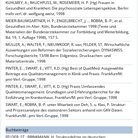
KUHLMEY, A.; RAUCHFUSS, M.; ROSEMEIER, H. P. (Hg) Frauen in
Gesundheit und Krankheit: Die psychosoziale Lebensperspektive. Berlin:
trafo verl. dr. wolfgang weist, 1998
MEIER-BAUMGARTNER, H. P.; ENGELBRECHT, J; ... ROBRA, B.-P.; et al.
Gesundheit im Alter. Köln, Bundesärztekammer 1998 (Texte und
Materialien der Bundesärztekammer zur Fortbildung und Weiterbildung,
Bd. 19, 1. Auflage 1998), 157 S.
MÜLLER, A.; WALTER, F.; NIEUWKOOP, R. van; FELDER, ST. Wirtschaftliche
Auswirkungen von Reformen der Sozialversicherungen. DYNASWISS.
Forschungsbericht; 13/98 Bern: Eidgenöss. Drucksachen- und
Materialzentrale , 1998
PINTER, E. ; SWART, E.; VITT, K.D. (Hg) Best of QualiMed: Ausgewählte
Beiträge aus Qualitätsmanagement in Klinik und Praxis. Frankfurt/M:
pmi-Verl.-Gruppe, 1998
PINTER, E.; SWART, E.; VITT, K. D. (Hg) Praxis Umfassendes
Qualitätsmanagement: Grundlagen und Erfahrungsberichte für die
Einführung im Krankenhaus. Frankfurt/M: pmi-Verl.-Gruppe, 1998
SWART, E.; ROBRA, B.-P. unter Mitarbeit von Deh, S. u. Klas, P. Struktur-
und Prozessanalyse des stationären Sektors anhand von GKV-Daten.
Frankfurt/M.: pmi Verl.-Gruppe, 1998
Buchbeiträge
FELDER, ST.; BRINKMANN, H. Strukturdefzite im deutschen