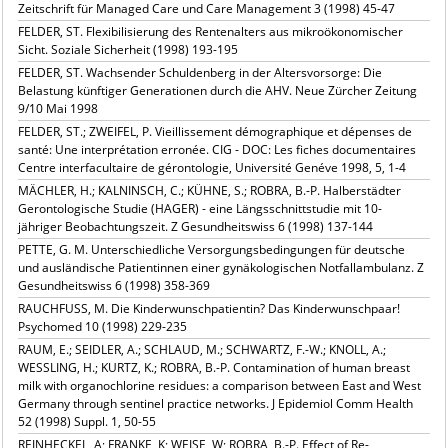
Zeitschrift für Managed Care und Care Management 3 (1998) 45-47
FELDER, ST. Flexibilisierung des Rentenalters aus mikroökonomischer
Sicht. Soziale Sicherheit (1998) 193-195
FELDER, ST. Wachsender Schuldenberg in der Altersvorsorge: Die
Belastung künftiger Generationen durch die AHV. Neue Zürcher Zeitung
9/10 Mai 1998
FELDER, ST.; ZWEIFEL, P. Vieillissement démographique et dépenses de
santé: Une interprétation erronée. CIG - DOC: Les fiches documentaires
Centre interfacultaire de gérontologie, Université Genéve 1998, 5, 1-4
MÄCHLER, H.; KALNINSCH, C.; KÜHNE, S.; ROBRA, B.-P. Halberstädter
Gerontologische Studie (HAGER) - eine Längsschnittstudie mit 10-
jähriger Beobachtungszeit. Z Gesundheitswiss 6 (1998) 137-144
PETTE, G. M. Unterschiedliche Versorgungsbedingungen für deutsche
und ausländische Patientinnen einer gynäkologischen Notfallambulanz. Z
Gesundheitswiss 6 (1998) 358-369
RAUCHFUSS, M. Die Kinderwunschpatientin? Das Kinderwunschpaar!
Psychomed 10 (1998) 229-235
RAUM, E.; SEIDLER, A.; SCHLAUD, M.; SCHWARTZ, F.-W.; KNOLL, A.;
WESSLING, H.; KURTZ, K.; ROBRA, B.-P. Contamination of human breast
milk with organochlorine residues: a comparison between East and West
Germany through sentinel practice networks. J Epidemiol Comm Health
52 (1998) Suppl. 1, 50-55
REINHECKEL, A; FRANKE, K; WEISE, W; ROBRA, B.-P. Effect of Re-