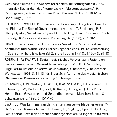
Gesundheitswesen: Ein Sachwalterproblem. In: Rettungsdienst 2000.
Integraler Bestandteil des "Komplexen Hilfeleistungssystems"; 9.
Rettungskongreß des Deutschen Roten Kreuzes. 1. Aufl. S. 103-109.
Bonn: Nagel, 1998
FELDER, ST.; ZWEIFEL, P. Provision and Financing of Long-term Care for
the Elderly: The Role of Government. In: Marmor, T. R.; de Jong, P. R.
(Hrsg.) Ageing, Social Security and Affordability, (Intern. Studies on Social
Security; 3). Aldershot, Ashgate Publishing Ltd (1998), 287-302.
HINZE, L. Forschung über Frauen in der Sozial- und Arbeitsmedizin:
Kontinuität und Wandel eines Forschungsbereiches. In: Frauenforschung
in Sachsen Anhalt: Einblicke Bd. 2. Erste Tagung 17./18.04.1997 S. 39-48
ROBRA, B.-P.; SWART. E. Sozialmedizinisches Vorwort zum Rationalen
(besser: empirischen) Verweildauerkatalog. In: Vitt, K. D., Schuster, R.
(Hg): Forum Rationaler Verweildauerkatalog, Glückstadt, Glückstädter
Werkstätten 1998, S. 11-13 (Nr. 3 der Schriftenreihe des Medizinischen
Dienstes der Krankenversicherung Schleswig-Holstein)
SCHWARTZ, F. W.; Walter, U.; ROBRA, B.-P.; SCHMIDT, TH. Prävention. In:
Schwartz, F. W.; Badura, B.; Leidl, R.; Raspe, H. Siegrist, J.: Das Public
Health Buch: Gesundheit und Gesundheitswesen. München: Urban &
Schwarzenberg, 1998, S. 151-170
SWART, E. Was kann man an der Krankenhausverweildauer erkennen? -
Die Sicht der Krankenhäuser. In: Haake, D.; Kugler, J.; Lippert, H. (Hrsg.):
Der leitende Arzt in der Krankenhausorganisation. Balingen: Spitta-Verl.,