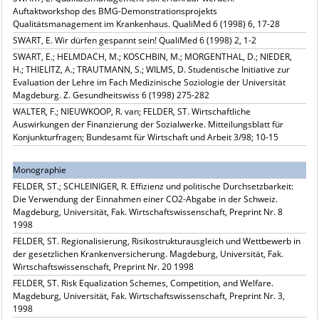
Auftaktworkshop des BMG-Demonstrationsprojekts
Qualitätsmanagement im Krankenhaus. QualiMed 6 (1998) 6, 17-28
SWART, E. Wir dürfen gespannt sein! QualiMed 6 (1998) 2, 1-2
SWART, E.; HELMDACH, M.; KOSCHBIN, M.; MORGENTHAL, D.; NIEDER,
H.; THIELITZ, A.; TRAUTMANN, S.; WILMS, D. Studentische Initiative zur
Evaluation der Lehre im Fach Medizinische Soziologie der Universität
Magdeburg. Z. Gesundheitswiss 6 (1998) 275-282
WALTER, F.; NIEUWKOOP, R. van; FELDER, ST. Wirtschaftliche
Auswirkungen der Finanzierung der Sozialwerke. Mitteilungsblatt für
Konjunkturfragen; Bundesamt für Wirtschaft und Arbeit 3/98; 10-15
Monographie
FELDER, ST.; SCHLEINIGER, R. Effizienz und politische Durchsetzbarkeit:
Die Verwendung der Einnahmen einer CO2-Abgabe in der Schweiz.
Magdeburg, Universität, Fak. Wirtschaftswissenschaft, Preprint Nr. 8
1998
FELDER, ST. Regionalisierung, Risikostrukturausgleich und Wettbewerb in
der gesetzlichen Krankenversicherung. Magdeburg, Universität, Fak.
Wirtschaftswissenschaft, Preprint Nr. 20 1998
FELDER, ST. Risk Equalization Schemes, Competition, and Welfare.
Magdeburg, Universität, Fak. Wirtschaftswissenschaft, Preprint Nr. 3,
1998