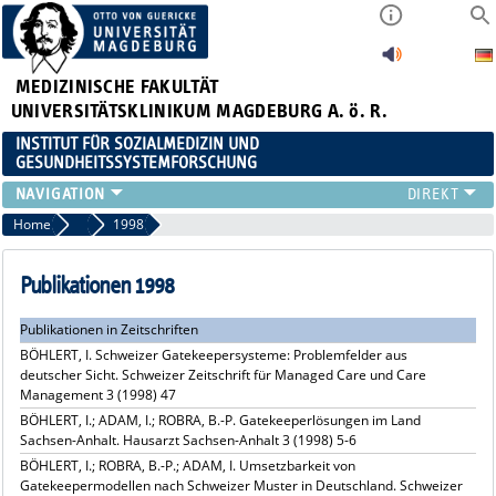
MEDIZINISCHE FAKULTÄT
UNIVERSITÄTSKLINIKUM MAGDEBURG A. ö. R.
INSTITUT FÜR SOZIALMEDIZIN UND
GESUNDHEITSSYSTEMFORSCHUNG
LEHRE
Home
Publikationsarchiv
1998
UNSER INSTITUT
TEAM
Publikationen 1998
FORSCHUNG
Publikationen in Zeitschriften
PUBLIKATIONEN
BÖHLERT, I. Schweizer Gatekeepersysteme: Problemfelder aus
STELLENANGEBOTE
deutscher Sicht. Schweizer Zeitschrift für Managed Care und Care
QUALIFIKATIONSARBEITEN
Management 3 (1998) 47
BÖHLERT, I.; ADAM, I.; ROBRA, B.-P. Gatekeeperlösungen im Land
Sachsen-Anhalt. Hausarzt Sachsen-Anhalt 3 (1998) 5-6
BÖHLERT, I.; ROBRA, B.-P.; ADAM, I. Umsetzbarkeit von
Gatekeepermodellen nach Schweizer Muster in Deutschland. Schweizer