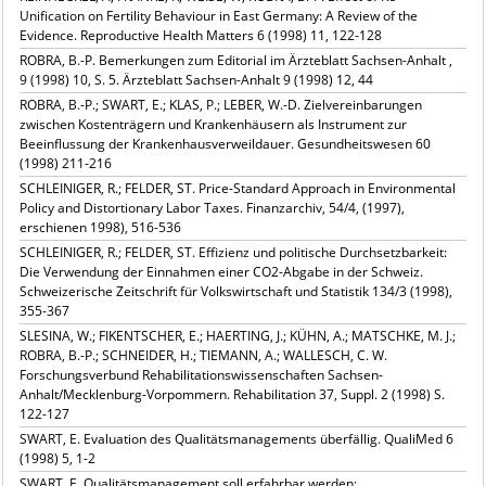
Unification on Fertility Behaviour in East Germany: A Review of the
Evidence. Reproductive Health Matters 6 (1998) 11, 122-128
ROBRA, B.-P. Bemerkungen zum Editorial im Ärzteblatt Sachsen-Anhalt ,
9 (1998) 10, S. 5. Ärzteblatt Sachsen-Anhalt 9 (1998) 12, 44
ROBRA, B.-P.; SWART, E.; KLAS, P.; LEBER, W.-D. Zielvereinbarungen
zwischen Kostenträgern und Krankenhäusern als Instrument zur
Beeinflussung der Krankenhausverweildauer. Gesundheitswesen 60
(1998) 211-216
SCHLEINIGER, R.; FELDER, ST. Price-Standard Approach in Environmental
Policy and Distortionary Labor Taxes. Finanzarchiv, 54/4, (1997),
erschienen 1998), 516-536
SCHLEINIGER, R.; FELDER, ST. Effizienz und politische Durchsetzbarkeit:
Die Verwendung der Einnahmen einer CO2-Abgabe in der Schweiz.
Schweizerische Zeitschrift für Volkswirtschaft und Statistik 134/3 (1998),
355-367
SLESINA, W.; FIKENTSCHER, E.; HAERTING, J.; KÜHN, A.; MATSCHKE, M. J.;
ROBRA, B.-P.; SCHNEIDER, H.; TIEMANN, A.; WALLESCH, C. W.
Forschungsverbund Rehabilitationswissenschaften Sachsen-
Anhalt/Mecklenburg-Vorpommern. Rehabilitation 37, Suppl. 2 (1998) S.
122-127
SWART, E. Evaluation des Qualitätsmanagements überfällig. QualiMed 6
(1998) 5, 1-2
SWART, E. Qualitätsmanagement soll erfahrbar werden: