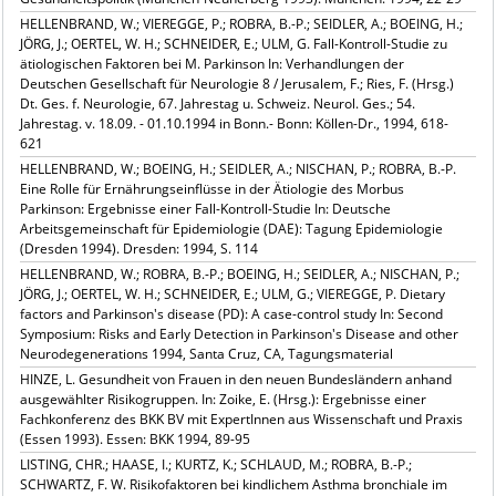
HELLENBRAND, W.; VIEREGGE, P.; ROBRA, B.-P.; SEIDLER, A.; BOEING, H.;
JÖRG, J.; OERTEL, W. H.; SCHNEIDER, E.; ULM, G. Fall-Kontroll-Studie zu
ätiologischen Faktoren bei M. Parkinson In: Verhandlungen der
Deutschen Gesellschaft für Neurologie 8 / Jerusalem, F.; Ries, F. (Hrsg.)
Dt. Ges. f. Neurologie, 67. Jahrestag u. Schweiz. Neurol. Ges.; 54.
Jahrestag. v. 18.09. - 01.10.1994 in Bonn.- Bonn: Köllen-Dr., 1994, 618-
621
HELLENBRAND, W.; BOEING, H.; SEIDLER, A.; NISCHAN, P.; ROBRA, B.-P.
Eine Rolle für Ernährungseinflüsse in der Ätiologie des Morbus
Parkinson: Ergebnisse einer Fall-Kontroll-Studie In: Deutsche
Arbeitsgemeinschaft für Epidemiologie (DAE): Tagung Epidemiologie
(Dresden 1994). Dresden: 1994, S. 114
HELLENBRAND, W.; ROBRA, B.-P.; BOEING, H.; SEIDLER, A.; NISCHAN, P.;
JÖRG, J.; OERTEL, W. H.; SCHNEIDER, E.; ULM, G.; VIEREGGE, P. Dietary
factors and Parkinson's disease (PD): A case-control study In: Second
Symposium: Risks and Early Detection in Parkinson's Disease and other
Neurodegenerations 1994, Santa Cruz, CA, Tagungsmaterial
HINZE, L. Gesundheit von Frauen in den neuen Bundesländern anhand
ausgewählter Risikogruppen. In: Zoike, E. (Hrsg.): Ergebnisse einer
Fachkonferenz des BKK BV mit ExpertInnen aus Wissenschaft und Praxis
(Essen 1993). Essen: BKK 1994, 89-95
LISTING, CHR.; HAASE, I.; KURTZ, K.; SCHLAUD, M.; ROBRA, B.-P.;
SCHWARTZ, F. W. Risikofaktoren bei kindlichem Asthma bronchiale im