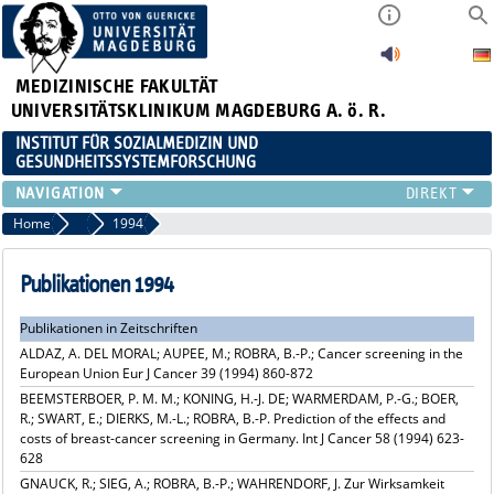
MEDIZINISCHE FAKULTÄT
UNIVERSITÄTSKLINIKUM MAGDEBURG A. ö. R.
INSTITUT FÜR SOZIALMEDIZIN UND
GESUNDHEITSSYSTEMFORSCHUNG
LEHRE
Home
Publikationsarchiv
1994
UNSER INSTITUT
TEAM
Publikationen 1994
FORSCHUNG
Publikationen in Zeitschriften
PUBLIKATIONEN
ALDAZ, A. DEL MORAL; AUPEE, M.; ROBRA, B.-P.; Cancer screening in the
STELLENANGEBOTE
European Union Eur J Cancer 39 (1994) 860-872
QUALIFIKATIONSARBEITEN
BEEMSTERBOER, P. M. M.; KONING, H.-J. DE; WARMERDAM, P.-G.; BOER,
R.; SWART, E.; DIERKS, M.-L.; ROBRA, B.-P. Prediction of the effects and
costs of breast-cancer screening in Germany. Int J Cancer 58 (1994) 623-
628
GNAUCK, R.; SIEG, A.; ROBRA, B.-P.; WAHRENDORF, J. Zur Wirksamkeit