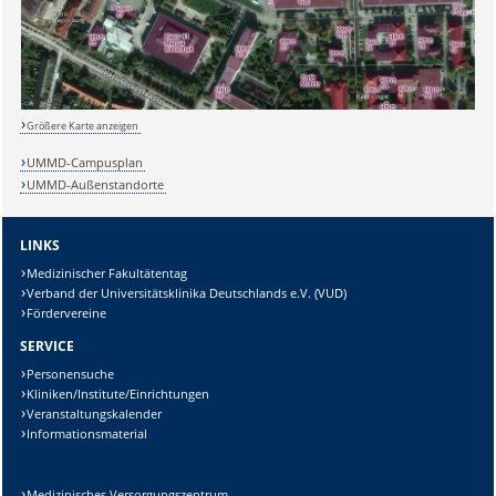
Größere Karte anzeigen
UMMD-Campusplan
UMMD-Außenstandorte
LINKS
Medizinischer Fakultätentag
Verband der Universitätsklinika Deutschlands e.V. (VUD)
Fördervereine
SERVICE
Personensuche
Kliniken/Institute/Einrichtungen
Veranstaltungskalender
Informationsmaterial
Sicherheitsabfrage:
Medizinisches Versorgungszentrum