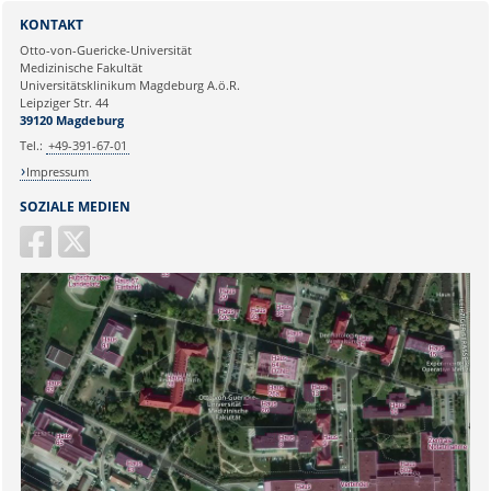
Sie können eine Nachricht versenden an:
Daniel Tierbach
KONTAKT
Ihre E-Mailadresse:
Otto-von-Guericke-Universität
Medizinische Fakultät
Universitätsklinikum Magdeburg A.ö.R.
Ihr Anliegen:
Leipziger Str. 44
39120 Magdeburg
Tel.:
+49-391-67-01
Impressum
SOZIALE MEDIEN