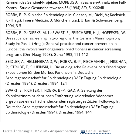
Rahmen des Sentinel-Projektes MORBUS A in Sachsen-Anhalt: eine Fall-
Kontroll-Studie Gesundheitswesen 56 (1994) 8/9, S. XXXVIII
ROBRA, B.-P. Klinische Epidemiologie In: Classen, M.; Diehl, V.; Kochsiek,
K. (Hrsg.): Innere Medizin. 3. München [u.a.]: Urban & Schwarzenberg,
1994, 3-5
ROBRA, B.-P.; DIERKS, M.-L.; SWART, E.; FRISCHBIER, H.-J.; HOEFFKEN, W.
Breast cancer screening in two regions: the German Mammography
Study In: Pas, L. (Hrsg.): General practice and cancer prevention in
Europe: the involvement of general practitioners in cancer screening
programs (Den Haag 1993). Gent: 1993, 111-112
SEIDLER, A.; HELLENBRAND, W.; ROBRA, B.-P.; RIECHMANN, J.; NISCHAN,
P.; STRUBE, F.; SLUPINSKI, H. Die ätiologische Relevanz berufsbedingter
Expositionen für den Morbus Parkinson In: Deutsche
Arbeitsgemeinschaft für Epidemiologie (DAE): Tagung Epidemiologie
(Dresden 1994). Dresden: 1994, 124
SWART, E.; RICHTER, I.; ROBRA, B.-P.; GAD, A. Senkung der
Kolonkarzinominzidenz nach Entfernung kolorektaler Adenome:
Ergebnisse eines flächendeckenden registergestützten Follow-up In:
Deutsche Arbeitsgemeinschaft für Epidemiologie (DAE): Tagung
Epidemiologie (Dresden 1994). Dresden: 1994, 144
Letzte Änderung: 13.07.2020 - Ansprechpartner:
Daniel Tierbach