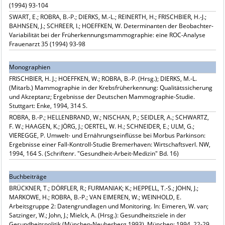
(1994) 93-104
SWART, E.; ROBRA, B.-P.; DIERKS, M.-L.; REINERTH, H.; FRISCHBIER, H.-J.;
BAHNSEN, J.; SCHREER, I.; HOEFFKEN, W. Determinanten der Beobachter-
Variabilität bei der Früherkennungsmammographie: eine ROC-Analyse
Frauenarzt 35 (1994) 93-98
Monographien
FRISCHBIER, H. J.; HOEFFKEN, W.; ROBRA, B.-P. (Hrsg.); DIERKS, M.-L.
(Mitarb.) Mammographie in der Krebsfrüherkennung: Qualitätssicherung
und Akzeptanz; Ergebnisse der Deutschen Mammographie-Studie.
Stuttgart: Enke, 1994, 314 S.
ROBRA, B.-P.; HELLENBRAND, W.; NISCHAN, P.; SEIDLER, A.; SCHWARTZ,
F. W.; HAAGEN, K.; JÖRG, J.; OERTEL, W. H.; SCHNEIDER, E.; ULM, G.;
VIEREGGE, P. Umwelt- und Ernährungseinflüsse bei Morbus Parkinson:
Ergebnisse einer Fall-Kontroll-Studie Bremerhaven: Wirtschaftsverl. NW,
1994, 164 S. (Schriftenr. "Gesundheit-Arbeit-Medizin" Bd. 16)
Buchbeiträge
BRÜCKNER, T.; DÖRFLER, R.; FURMANIAK; K.; HEPPELL, T.-S.; JOHN, J.;
MARKOWE, H.; ROBRA, B.-P.; VAN EIMEREN, W.; WEINHOLD, E.
Arbeitsgruppe 2: Datengrundlagen und Monitoring. In: Eimeren, W. van;
Satzinger, W.; John, J.; Mielck, A. (Hrsg.): Gesundheitsziele in der
Gesundheitspolitik (München-Neuherberg 1993). München: 1994, 22-29