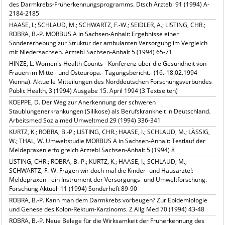
des Darmkrebs-Früherkennungsprogramms. Dtsch Ärztebl 91 (1994) A-
2184-2185
HAASE, I.; SCHLAUD, M.; SCHWARTZ, F.-W.; SEIDLER, A.; LISTING, CHR.;
ROBRA, B.-P. MORBUS A in Sachsen-Anhalt: Ergebnisse einer
Sondererhebung zur Struktur der ambulanten Versorgung im Vergleich
mit Niedersachsen. Ärztebl Sachsen-Anhalt 5 (1994) 65-71
HINZE, L. Women's Health Counts - Konferenz über die Gesundheit von
Frauen im Mittel- und Osteuropa.- Tagungsbericht.- (16.-18.02.1994
Vienna). Aktuelle Mitteilungen des Norddeutschen Forschungsverbundes
Public Health, 3 (1994) Ausgabe 15. April 1994 (3 Textseiten)
KOEPPE, D. Der Weg zur Anerkennung der schweren
Staublungenerkrankungen (Silikose) als Berufskrankheit in Deutschland.
Arbeitsmed Sozialmed Umweltmed 29 (1994) 336-341
KURTZ, K.; ROBRA, B.-P.; LISTING, CHR.; HAASE, I.; SCHLAUD, M.; LÄSSIG,
W.; THAL, W. Umweltstudie MORBUS A in Sachsen-Anhalt: Testlauf der
Meldepraxen erfolgreich Ärztebl Sachsen-Anhalt 5 (1994) 8
LISTING, CHR.; ROBRA, B.-P.; KURTZ, K.; HAASE, I.; SCHLAUD, M.;
SCHWARTZ, F.-W. Fragen wir doch mal die Kinder- und Hausärzte!:
Meldepraxen - ein Instrument der Versorgungs- und Umweltforschung.
Forschung Aktuell 11 (1994) Sonderheft 89-90
ROBRA, B.-P. Kann man dem Darmkrebs vorbeugen? Zur Epidemiologie
und Genese des Kolon-Rektum-Karzinoms. Z Allg Med 70 (1994) 43-48
ROBRA, B.-P. Neue Belege für die Wirksamkeit der Früherkennung des