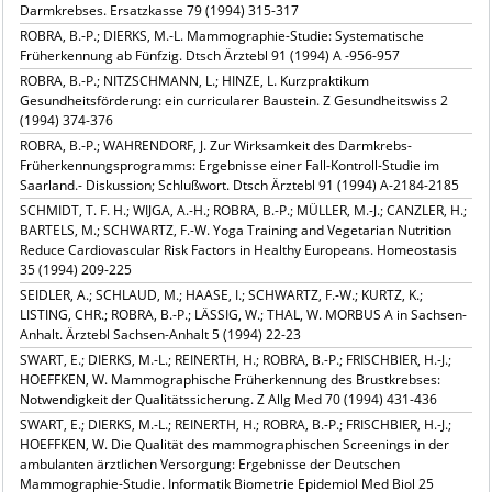
Darmkrebses. Ersatzkasse 79 (1994) 315-317
ROBRA, B.-P.; DIERKS, M.-L. Mammographie-Studie: Systematische
Früherkennung ab Fünfzig. Dtsch Ärztebl 91 (1994) A -956-957
ROBRA, B.-P.; NITZSCHMANN, L.; HINZE, L. Kurzpraktikum
Gesundheitsförderung: ein curricularer Baustein. Z Gesundheitswiss 2
(1994) 374-376
ROBRA, B.-P.; WAHRENDORF, J. Zur Wirksamkeit des Darmkrebs-
Früherkennungsprogramms: Ergebnisse einer Fall-Kontroll-Studie im
Saarland.- Diskussion; Schlußwort. Dtsch Ärztebl 91 (1994) A-2184-2185
SCHMIDT, T. F. H.; WIJGA, A.-H.; ROBRA, B.-P.; MÜLLER, M.-J.; CANZLER, H.;
BARTELS, M.; SCHWARTZ, F.-W. Yoga Training and Vegetarian Nutrition
Reduce Cardiovascular Risk Factors in Healthy Europeans. Homeostasis
35 (1994) 209-225
SEIDLER, A.; SCHLAUD, M.; HAASE, I.; SCHWARTZ, F.-W.; KURTZ, K.;
LISTING, CHR.; ROBRA, B.-P.; LÄSSIG, W.; THAL, W. MORBUS A in Sachsen-
Anhalt. Ärztebl Sachsen-Anhalt 5 (1994) 22-23
SWART, E.; DIERKS, M.-L.; REINERTH, H.; ROBRA, B.-P.; FRISCHBIER, H.-J.;
HOEFFKEN, W. Mammographische Früherkennung des Brustkrebses:
Notwendigkeit der Qualitätssicherung. Z Allg Med 70 (1994) 431-436
SWART, E.; DIERKS, M.-L.; REINERTH, H.; ROBRA, B.-P.; FRISCHBIER, H.-J.;
HOEFFKEN, W. Die Qualität des mammographischen Screenings in der
ambulanten ärztlichen Versorgung: Ergebnisse der Deutschen
Mammographie-Studie. Informatik Biometrie Epidemiol Med Biol 25