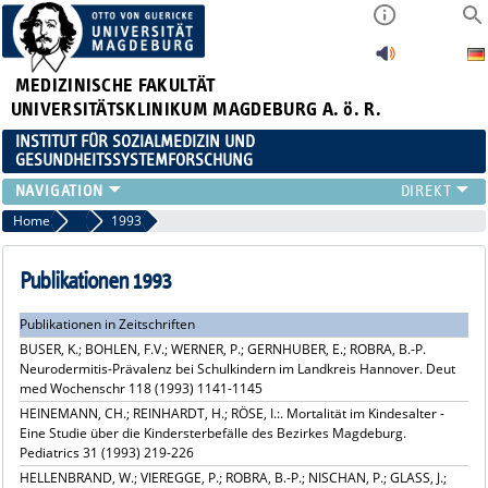
MEDIZINISCHE FAKULTÄT
UNIVERSITÄTSKLINIKUM MAGDEBURG A. ö. R.
INSTITUT FÜR SOZIALMEDIZIN UND
GESUNDHEITSSYSTEMFORSCHUNG
LEHRE
Home
Publikationsarchiv
1993
UNSER INSTITUT
TEAM
Publikationen 1993
FORSCHUNG
Publikationen in Zeitschriften
PUBLIKATIONEN
BUSER, K.; BOHLEN, F.V.; WERNER, P.; GERNHUBER, E.; ROBRA, B.-P.
STELLENANGEBOTE
Neurodermitis-Prävalenz bei Schulkindern im Landkreis Hannover. Deut
QUALIFIKATIONSARBEITEN
med Wochenschr 118 (1993) 1141-1145
HEINEMANN, CH.; REINHARDT, H.; RÖSE, I.:. Mortalität im Kindesalter -
Eine Studie über die Kindersterbefälle des Bezirkes Magdeburg.
Pediatrics 31 (1993) 219-226
HELLENBRAND, W.; VIEREGGE, P.; ROBRA, B.-P.; NISCHAN, P.; GLASS, J.;