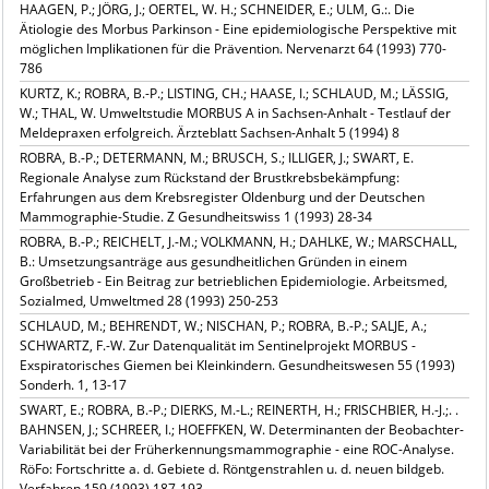
HAAGEN, P.; JÖRG, J.; OERTEL, W. H.; SCHNEIDER, E.; ULM, G.:. Die
Ätiologie des Morbus Parkinson - Eine epidemiologische Perspektive mit
möglichen Implikationen für die Prävention. Nervenarzt 64 (1993) 770-
786
KURTZ, K.; ROBRA, B.-P.; LISTING, CH.; HAASE, I.; SCHLAUD, M.; LÄSSIG,
W.; THAL, W. Umweltstudie MORBUS A in Sachsen-Anhalt - Testlauf der
Meldepraxen erfolgreich. Ärzteblatt Sachsen-Anhalt 5 (1994) 8
ROBRA, B.-P.; DETERMANN, M.; BRUSCH, S.; ILLIGER, J.; SWART, E.
Regionale Analyse zum Rückstand der Brustkrebsbekämpfung:
Erfahrungen aus dem Krebsregister Oldenburg und der Deutschen
Mammographie-Studie. Z Gesundheitswiss 1 (1993) 28-34
ROBRA, B.-P.; REICHELT, J.-M.; VOLKMANN, H.; DAHLKE, W.; MARSCHALL,
B.: Umsetzungsanträge aus gesundheitlichen Gründen in einem
Großbetrieb - Ein Beitrag zur betrieblichen Epidemiologie. Arbeitsmed,
Sozialmed, Umweltmed 28 (1993) 250-253
SCHLAUD, M.; BEHRENDT, W.; NISCHAN, P.; ROBRA, B.-P.; SALJE, A.;
SCHWARTZ, F.-W. Zur Datenqualität im Sentinelprojekt MORBUS -
Exspiratorisches Giemen bei Kleinkindern. Gesundheitswesen 55 (1993)
Sonderh. 1, 13-17
SWART, E.; ROBRA, B.-P.; DIERKS, M.-L.; REINERTH, H.; FRISCHBIER, H.-J.;. .
BAHNSEN, J.; SCHREER, I.; HOEFFKEN, W. Determinanten der Beobachter-
Variabilität bei der Früherkennungsmammographie - eine ROC-Analyse.
RöFo: Fortschritte a. d. Gebiete d. Röntgenstrahlen u. d. neuen bildgeb.
Verfahren 159 (1993) 187-193