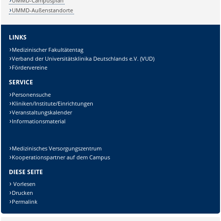
UMMD-Campusplan
UMMD-Außenstandorte
Sicherheitsabfrage:
LINKS
Medizinischer Fakultätentag
Verband der Universitätsklinika Deutschlands e.V. (VUD)
Fördervereine
SERVICE
Lösung:
Personensuche
Kliniken/Institute/Einrichtungen
Veranstaltungskalender
Informationsmaterial
Medizinisches Versorgungszentrum
Kooperationspartner auf dem Campus
DIESE SEITE
Vorlesen
Drucken
Permalink