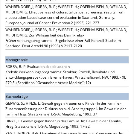
WAHRENDORF, J.; ROBRA, B.-P.; WIEBELT, H.; OBERHAUSEN, R.; WEILAND,
M.; DHOM, G. Effectiveness of colorectal cancer screening: results from
a population-based case-control evaluation in Saarland, Germany.
European Journal of Cancer Prevention 2 (1993) 221-227
WAHRENDORF, J.; ROBRA, B.-P.; WIEBELT, H.; OBERHAUSEN, R.; WEILAND,
M.; DHOM, G. Zur Wirksamkeit des Darmkrebs-
Früherkennungsprogramms - Ergebnisse einer Fall-Kontroll-Studie im
Saarland. Deut Ärztebl 90 (1993) A 2117-2120
Monographie
ROBRA, B.-P. Evaluation des deutschen
Krebsfrüherkennungsprogramms: Struktur, Prozeß, Resultate und
Entwicklungsperspektiven. Bremerhaven: Wirtschaftsverl. NW, 1993. - XI,
279 S. (Schriftenr. "Gesundheit-Arbeit-Medizin"; 12)
Buchbeiträge
GERWIG, S.; HINZE, L. Gewalt gegen Frauen und Kinder in der Familie.-
Zusammenfassung der Diskussion a. d. Arbeitsgruppe I. In: Gewalt in der
Familie Hrsg. Staatskanzlei L-S-A, Magdeburg, 1993. 37
HINZE, L. Gewalt gegen Kinder in der Familie. In: Gewalt in der Familie,
Hrsg. Staatskanzlei L-S-A, Magdeburg. 1993, 17-32
PAS, L.; ROBRA, B.-P. Overview of European Screening Programmes. In: