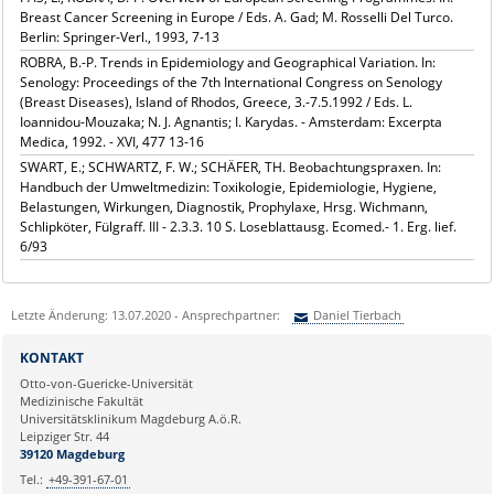
Breast Cancer Screening in Europe / Eds. A. Gad; M. Rosselli Del Turco.
Berlin: Springer-Verl., 1993, 7-13
ROBRA, B.-P. Trends in Epidemiology and Geographical Variation. In:
Senology: Proceedings of the 7th International Congress on Senology
(Breast Diseases), Island of Rhodos, Greece, 3.-7.5.1992 / Eds. L.
Ioannidou-Mouzaka; N. J. Agnantis; I. Karydas. - Amsterdam: Excerpta
Medica, 1992. - XVI, 477 13-16
SWART, E.; SCHWARTZ, F. W.; SCHÄFER, TH. Beobachtungspraxen. In:
Handbuch der Umweltmedizin: Toxikologie, Epidemiologie, Hygiene,
Belastungen, Wirkungen, Diagnostik, Prophylaxe, Hrsg. Wichmann,
Schlipköter, Fülgraff. III - 2.3.3. 10 S. Loseblattausg. Ecomed.- 1. Erg. lief.
6/93
Letzte Änderung: 13.07.2020 - Ansprechpartner:
Daniel Tierbach
Sie können eine Nachricht versenden an:
Daniel Tierbach
KONTAKT
Ihre E-Mailadresse:
Otto-von-Guericke-Universität
Medizinische Fakultät
Universitätsklinikum Magdeburg A.ö.R.
Ihr Anliegen:
Leipziger Str. 44
39120 Magdeburg
Tel.:
+49-391-67-01