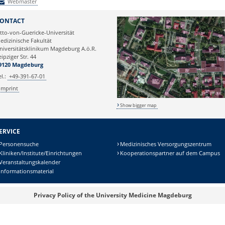
Webmaster
Webmaster
ONTACT
tto-von-Guericke-Universität
edizinische Fakultät
niversitätsklinikum Magdeburg A.ö.R.
eipziger Str. 44
9120 Magdeburg
el.:
+49-391-67-01
Imprint
Show bigger map
ERVICE
Personensuche
Medizinisches Versorgungszentrum
Kliniken/Institute/Einrichtungen
Kooperationspartner auf dem Campus
Veranstaltungskalender
Informationsmaterial
Privacy Policy of the University Medicine Magdeburg