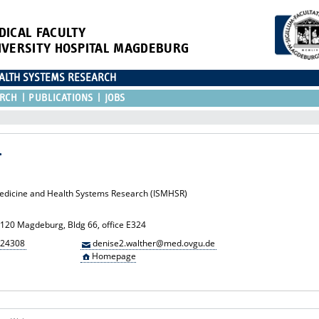
DICAL FACULTY
IVERSITY HOSPITAL MAGDEBURG
EALTH SYSTEMS RESEARCH
RCH
PUBLICATIONS
JOBS
r
 Medicine and Health Systems Research (ISMHSR)
39120 Magdeburg, Bldg 66, office E324
 24308
denise2.walther@med.ovgu.de
Homepage