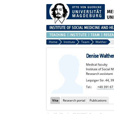
ME
UN
INSTITUTE OF SOCIAL MEDICINE AND H
TEACHING
INSTITUTE
TEAM
RESEA
Home
Institute
Team
Walther
Denise Walthe
Medical faculty
Institute of Social
Research assistant
Leipziger Str. 44, 
Tel.:
+49 391 67
Vita
Research portal
Publications