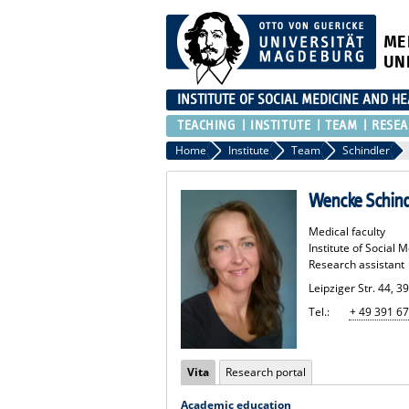
ME
UN
INSTITUTE OF SOCIAL MEDICINE AND H
TEACHING
INSTITUTE
TEAM
RESEA
Home
Institute
Team
Schindler
Wencke Schind
Medical faculty
Institute of Social
Research assistant
Leipziger Str. 44, 
Tel.:
+ 49 391 6
Vita
Research portal
Academic education