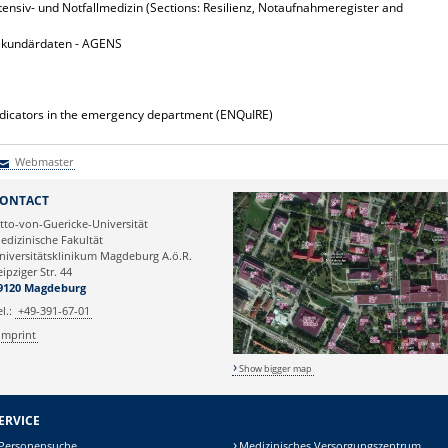
ntensiv- und Notfallmedizin (Sections: Resilienz, Notaufnahmeregister and
ekundärdaten - AGENS
indicators in the emergency department (ENQuIRE)
Webmaster
Webmaster
ONTACT
tto-von-Guericke-Universität
edizinische Fakultät
niversitätsklinikum Magdeburg A.ö.R.
eipziger Str. 44
9120 Magdeburg
el.:
+49-391-67-01
Imprint
Show bigger map
ERVICE
Personensuche
Medizinisches Versorgungszentrum