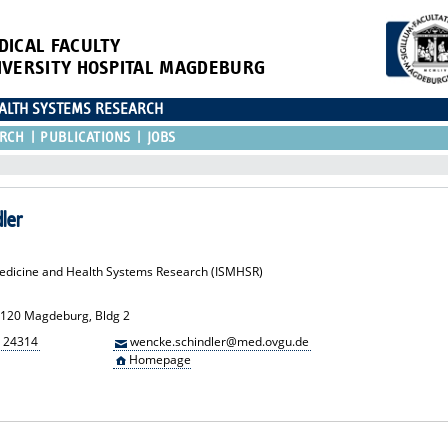
DICAL FACULTY
IVERSITY HOSPITAL MAGDEBURG
EALTH SYSTEMS RESEARCH
RCH
PUBLICATIONS
JOBS
ler
 Medicine and Health Systems Research (ISMHSR)
39120 Magdeburg, Bldg 2
7 24314
wencke.schindler@med.ovgu.de
Homepage