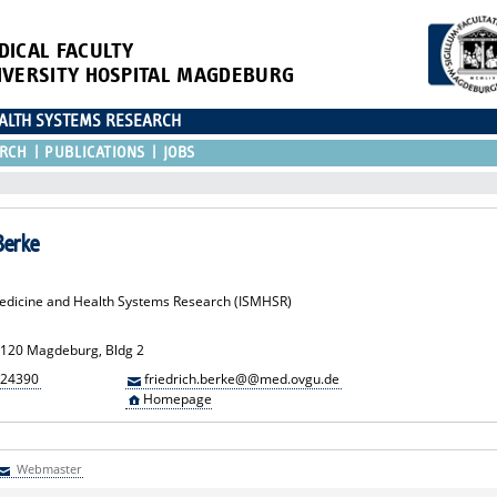
DICAL FACULTY
IVERSITY HOSPITAL MAGDEBURG
EALTH SYSTEMS RESEARCH
RCH
PUBLICATIONS
JOBS
Berke
 Medicine and Health Systems Research (ISMHSR)
39120 Magdeburg, Bldg 2
 24390
friedrich.berke@@med.ovgu.de
Homepage
Webmaster