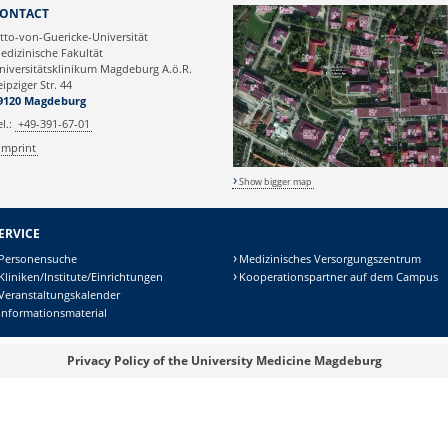
Webmaster
ONTACT
tto-von-Guericke-Universität
edizinische Fakultät
niversitätsklinikum Magdeburg A.ö.R.
eipziger Str. 44
9120 Magdeburg
el.:
+49-391-67-01
Imprint
Show bigger map
ERVICE
Personensuche
Medizinisches Versorgungszentrum
Kliniken/Institute/Einrichtungen
Kooperationspartner auf dem Campus
Veranstaltungskalender
Informationsmaterial
Privacy Policy of the University Medicine Magdeburg