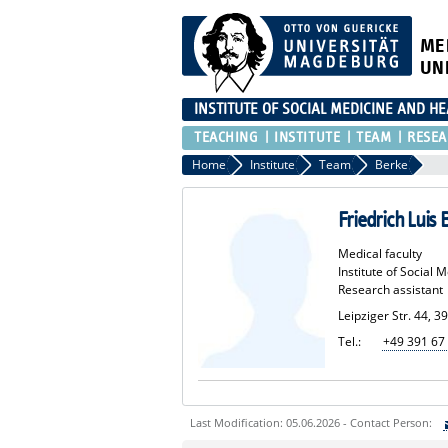
ME
UN
INSTITUTE OF SOCIAL MEDICINE AND H
TEACHING
INSTITUTE
TEAM
RESEA
Home
Institute
Team
Berke
Friedrich Luis 
Medical faculty
Institute of Social
Research assistant
Leipziger Str. 44, 
Tel.:
+49 391 67
Last Modification: 05.06.2026 - Contact Person: