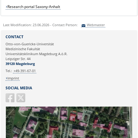
Research portal Saxony-Anhalt
Last Modification: 23.06.2026 - Contact Person:
Webmaster
Sie können eine Nachricht versenden an:
Webmaster
CONTACT
Ihre E-Mailadresse:
Otto-von-Guericke-Universität
Medizinische Fakultät
Universitätsklinikum Magdeburg A.ö.R.
Ihr Anliegen:
Leipziger Str. 44
39120 Magdeburg
Tel.:
+49-391-67-01
Imprint
SOCIAL MEDIA