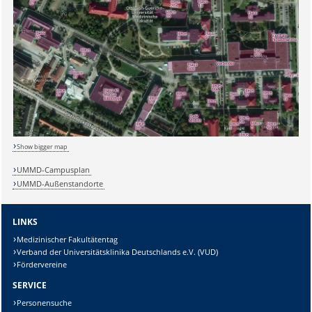
Sicherheitsabfrage:
Lösung:
Show bigger map
UMMD-Campusplan
UMMD-Außenstandorte
LINKS
Medizinischer Fakultätentag
Verband der Universitätsklinika Deutschlands e.V. (VUD)
Fördervereine
SERVICE
Personensuche