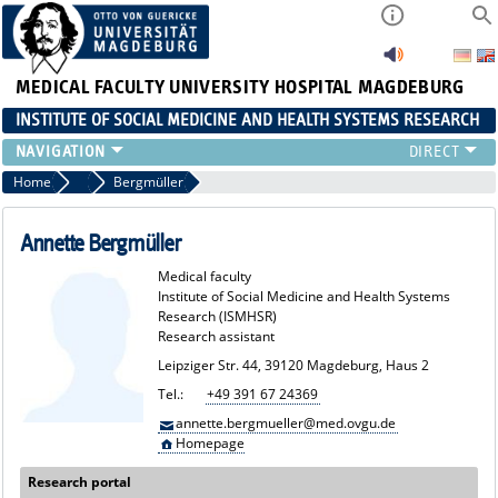
MEDICAL FACULTY
UNIVERSITY HOSPITAL MAGDEBURG
INSTITUTE OF SOCIAL MEDICINE AND HEALTH SYSTEMS RESEARCH
TEACHING
Home
Team
Bergmüller
INSTITUTE
TEAM
Annette Bergmüller
RESEARCH
Medical faculty
PUBLICATIONS
Institute of Social Medicine and Health Systems
Research (ISMHSR)
JOBS
Research assistant
Leipziger Str. 44, 39120 Magdeburg, Haus 2
Tel.:
+49 391 67 24369
annette.bergmueller@med.ovgu.de
Homepage
Research portal