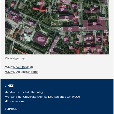
Sicherheitsabfrage:
Lösung:
Show bigger map
UMMD-Campusplan
UMMD-Außenstandorte
LINKS
Medizinischer Fakultätentag
Verband der Universitätsklinika Deutschlands e.V. (VUD)
Fördervereine
SERVICE