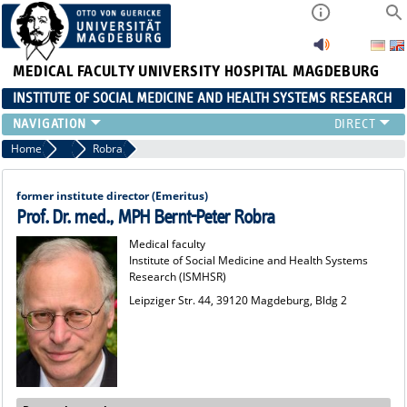
MEDICAL FACULTY
UNIVERSITY HOSPITAL MAGDEBURG
INSTITUTE OF SOCIAL MEDICINE AND HEALTH SYSTEMS RESEARCH
TEACHING
Home
Team
Robra
INSTITUTE
TEAM
former institute director (Emeritus)
RESEARCH
Prof. Dr. med., MPH Bernt-Peter Robra
PUBLICATIONS
Medical faculty
Institute of Social Medicine and Health Systems
JOBS
Research (ISMHSR)
Leipziger Str. 44, 39120 Magdeburg, Bldg 2