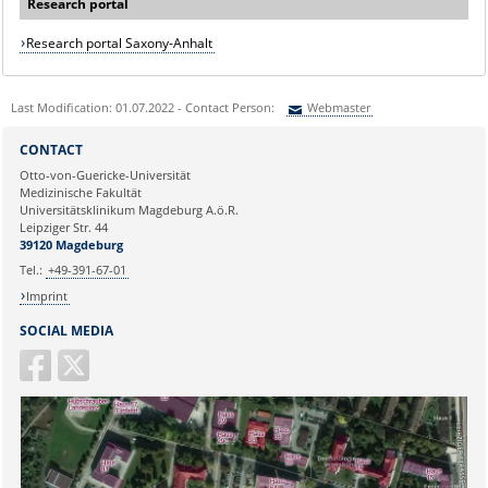
Research portal
Research portal Saxony-Anhalt
Last Modification: 01.07.2022 - Contact Person:
Webmaster
Sie können eine Nachricht versenden an:
Webmaster
CONTACT
Ihre E-Mailadresse:
Otto-von-Guericke-Universität
Medizinische Fakultät
Universitätsklinikum Magdeburg A.ö.R.
Ihr Anliegen:
Leipziger Str. 44
39120 Magdeburg
Tel.:
+49-391-67-01
Imprint
SOCIAL MEDIA