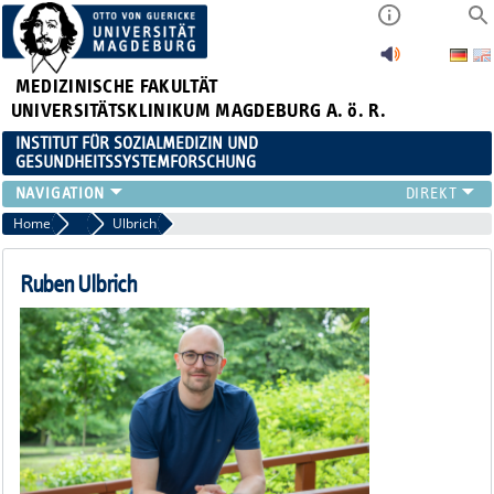
MEDIZINISCHE FAKULTÄT
UNIVERSITÄTSKLINIKUM MAGDEBURG A. ö. R.
INSTITUT FÜR SOZIALMEDIZIN UND
GESUNDHEITSSYSTEMFORSCHUNG
LEHRE
Home
Team
Ulbrich
UNSER INSTITUT
TEAM
Ruben Ulbrich
FORSCHUNG
PUBLIKATIONEN
STELLENANGEBOTE
QUALIFIKATIONSARBEITEN