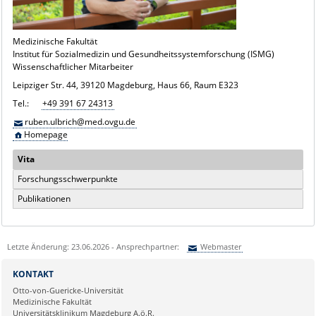
Medizinische Fakultät
Institut für Sozialmedizin und Gesundheitssystemforschung (ISMG)
Wissenschaftlicher Mitarbeiter
Leipziger Str. 44, 39120 Magdeburg, Haus 66, Raum E323
Tel.:
+49 391 67 24313
ruben.ulbrich@med.ovgu.de
Homepage
Vita
Forschungsschwerpunkte
Publikationen
Letzte Änderung: 23.06.2026 - Ansprechpartner:
Webmaster
Sie können eine Nachricht versenden an:
Webmaster
KONTAKT
Ihre E-Mailadresse:
Otto-von-Guericke-Universität
Medizinische Fakultät
Universitätsklinikum Magdeburg A.ö.R.