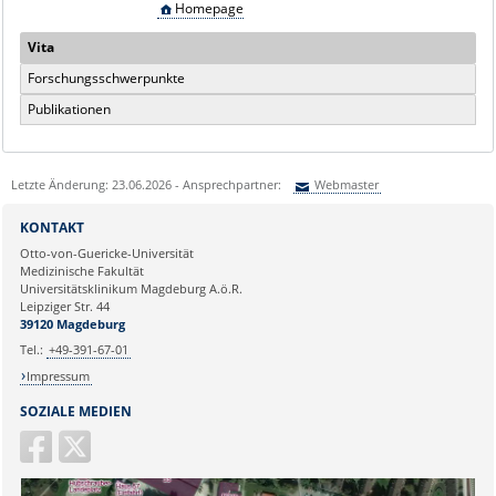
Homepage
Vita
Forschungsschwerpunkte
Publikationen
Letzte Änderung: 23.06.2026 - Ansprechpartner:
Webmaster
Sie können eine Nachricht versenden an:
Webmaster
KONTAKT
Ihre E-Mailadresse:
Otto-von-Guericke-Universität
Medizinische Fakultät
Universitätsklinikum Magdeburg A.ö.R.
Ihr Anliegen:
Leipziger Str. 44
39120 Magdeburg
Tel.:
+49-391-67-01
Impressum
SOZIALE MEDIEN