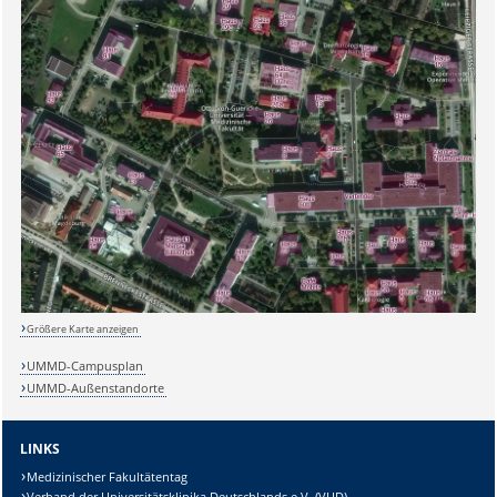
Sicherheitsabfrage:
Größere Karte anzeigen
Lösung:
UMMD-Campusplan
UMMD-Außenstandorte
LINKS
Medizinischer Fakultätentag
Verband der Universitätsklinika Deutschlands e.V. (VUD)