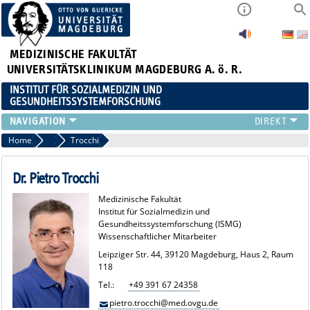
MEDIZINISCHE FAKULTÄT
UNIVERSITÄTSKLINIKUM MAGDEBURG A. ö. R.
INSTITUT FÜR SOZIALMEDIZIN UND
GESUNDHEITSSYSTEMFORSCHUNG
LEHRE
Home
Team
Trocchi
UNSER INSTITUT
TEAM
Dr. Pietro Trocchi
FORSCHUNG
Medizinische Fakultät
PUBLIKATIONEN
Institut für Sozialmedizin und
Gesundheitssystemforschung (ISMG)
STELLENANGEBOTE
Wissenschaftlicher Mitarbeiter
QUALIFIKATIONSARBEITEN
Leipziger Str. 44, 39120 Magdeburg, Haus 2, Raum
118
Tel.:
+49 391 67 24358
pietro.trocchi@med.ovgu.de