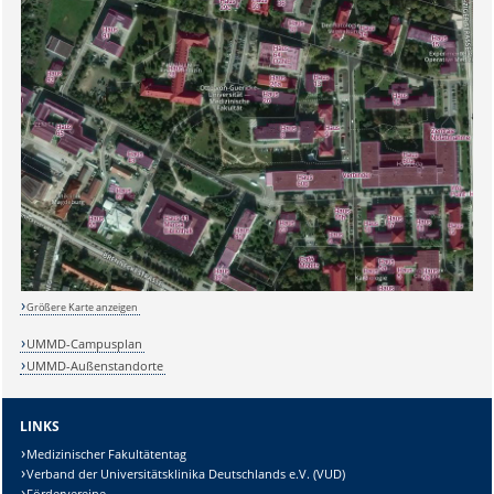
Sicherheitsabfrage:
Größere Karte anzeigen
Lösung:
UMMD-Campusplan
UMMD-Außenstandorte
LINKS
Medizinischer Fakultätentag
Verband der Universitätsklinika Deutschlands e.V. (VUD)
Fördervereine