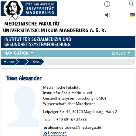
MEDIZINISCHE FAKULTÄT
UNIVERSITÄTSKLINIKUM MAGDEBURG A. ö. R.
INSTITUT FÜR SOZIALMEDIZIN UND
GESUNDHEITSSYSTEMFORSCHUNG
LEHRE
Home
Team
Töws
UNSER INSTITUT
TEAM
Töws Alexander
FORSCHUNG
Medizinische Fakultät
PUBLIKATIONEN
Institut für Sozialmedizin und
Gesundheitssystemforschung (ISMG)
STELLENANGEBOTE
Wissenschaftlicher Mitarbeiter
QUALIFIKATIONSARBEITEN
Leipziger Str. 44, 39120 Magdeburg, Haus 2
Tel.:
+49 391 67 24383
alexander.toews@med.ovgu.de
Homepage