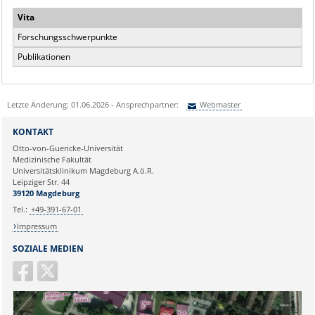
Vita
Forschungsschwerpunkte
Publikationen
Letzte Änderung: 01.06.2026 - Ansprechpartner:
Webmaster
Sie können eine Nachricht versenden an:
Webmaster
KONTAKT
Ihre E-Mailadresse:
Otto-von-Guericke-Universität
Medizinische Fakultät
Universitätsklinikum Magdeburg A.ö.R.
Ihr Anliegen:
Leipziger Str. 44
39120 Magdeburg
Tel.:
+49-391-67-01
Impressum
SOZIALE MEDIEN