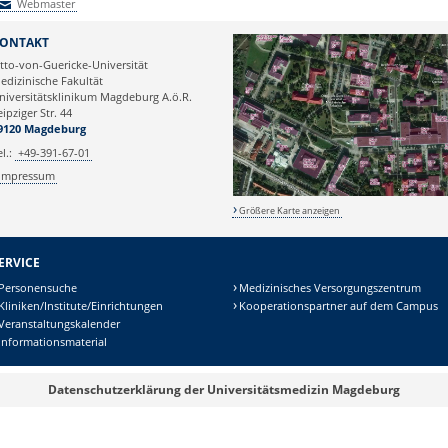
Webmaster
Webmaster
ONTAKT
tto-von-Guericke-Universität
edizinische Fakultät
niversitätsklinikum Magdeburg A.ö.R.
eipziger Str. 44
9120 Magdeburg
el.:
+49-391-67-01
Impressum
Größere Karte anzeigen
ERVICE
Personensuche
Medizinisches Versorgungszentrum
Kliniken/Institute/Einrichtungen
Kooperationspartner auf dem Campus
Veranstaltungskalender
Informationsmaterial
Datenschutzerklärung der Universitätsmedizin Magdeburg