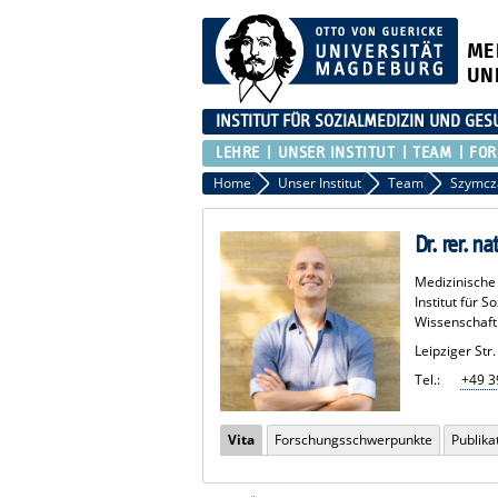
ME
UN
INSTITUT FÜR SOZIALMEDIZIN UND G
LEHRE
UNSER INSTITUT
TEAM
FO
Home
Unser Institut
Team
Szymcz
Dr. rer. 
Medizinische 
Institut für 
Wissenschaftl
Leipziger St
Tel.:
+49 3
Vita
Forschungsschwerpunkte
Publika