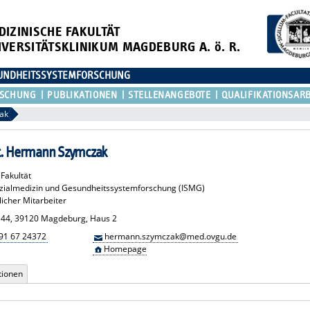
DIZINISCHE FAKULTÄT
IVERSITÄTSKLINIKUM MAGDEBURG A. ö. R.
ESUNDHEITSSYSTEMFORSCHUNG
RSCHUNG
PUBLIKATIONEN
STELLENANGEBOTE
QUALIFIKATIONSAR
ak
nat. Hermann Szymczak
Fakultät
Sozialmedizin und Gesundheitssystemforschung (ISMG)
icher Mitarbeiter
r. 44, 39120 Magdeburg, Haus 2
91 67 24372
hermann.szymczak@med.ovgu.de
Homepage
tionen