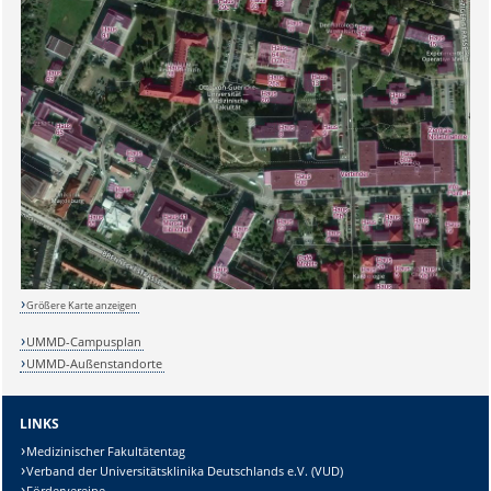
Sicherheitsabfrage:
Größere Karte anzeigen
Lösung:
UMMD-Campusplan
UMMD-Außenstandorte
LINKS
Medizinischer Fakultätentag
Verband der Universitätsklinika Deutschlands e.V. (VUD)
Fördervereine