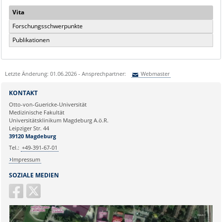
Vita
Forschungsschwerpunkte
Publikationen
Letzte Änderung: 01.06.2026 - Ansprechpartner:
Webmaster
Sie können eine Nachricht versenden an:
Webmaster
KONTAKT
Ihre E-Mailadresse:
Otto-von-Guericke-Universität
Medizinische Fakultät
Universitätsklinikum Magdeburg A.ö.R.
Ihr Anliegen:
Leipziger Str. 44
39120 Magdeburg
Tel.:
+49-391-67-01
Impressum
SOZIALE MEDIEN