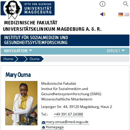
MEDIZINISCHE FAKULTÄT
UNIVERSITÄTSKLINIKUM MAGDEBURG A. ö. R.
INSTITUT FÜR SOZIALMEDIZIN UND
GESUNDHEITSSYSTEMFORSCHUNG
LEHRE
Home
Team
Ouma
UNSER INSTITUT
TEAM
Mary Ouma
FORSCHUNG
Medizinische Fakultät
PUBLIKATIONEN
Institut für Sozialmedizin und
Gesundheitssystemforschung (ISMG)
STELLENANGEBOTE
Wissenschaftliche Mitarbeiterin
QUALIFIKATIONSARBEITEN
Leipziger Str. 44, 39120 Magdeburg, Haus 2
Tel.:
+49 391 67 24388
mary.omua@med.ovgu.de
Homepage