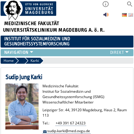
MEDIZINISCHE FAKULTÄT
UNIVERSITÄTSKLINIKUM MAGDEBURG A. ö. R.
INSTITUT FÜR SOZIALMEDIZIN UND
GESUNDHEITSSYSTEMFORSCHUNG
LEHRE
Home
Team
Karki
UNSER INSTITUT
TEAM
Sudip Jung Karki
FORSCHUNG
Medizinische Fakultät
PUBLIKATIONEN
Institut für Sozialmedizin und
Gesundheitssystemforschung (ISMG)
STELLENANGEBOTE
Wissenschaftlicher Mitarbeiter
QUALIFIKATIONSARBEITEN
Leipziger Str. 44, 39120 Magdeburg, Haus 2, Raum
113
Tel.:
+49 391 67 24323
sudip.karki@med.ovgu.de