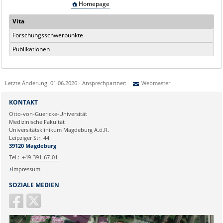
Homepage
Vita
Forschungsschwerpunkte
Publikationen
Letzte Änderung: 01.06.2026 - Ansprechpartner:
Webmaster
Sie können eine Nachricht versenden an:
Webmaster
KONTAKT
Ihre E-Mailadresse:
Otto-von-Guericke-Universität
Medizinische Fakultät
Universitätsklinikum Magdeburg A.ö.R.
Ihr Anliegen:
Leipziger Str. 44
39120 Magdeburg
Tel.:
+49-391-67-01
Impressum
SOZIALE MEDIEN