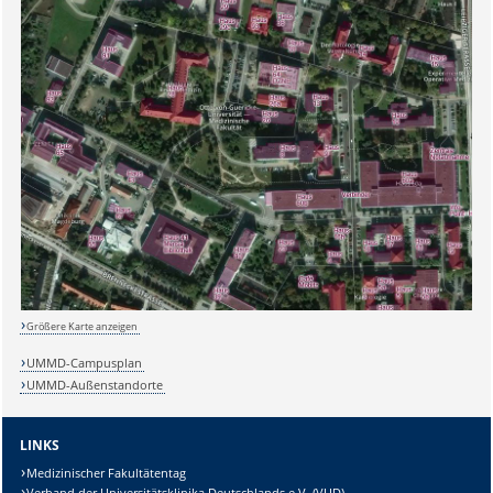
Sicherheitsabfrage:
Größere Karte anzeigen
Lösung:
UMMD-Campusplan
UMMD-Außenstandorte
LINKS
Medizinischer Fakultätentag
Verband der Universitätsklinika Deutschlands e.V. (VUD)