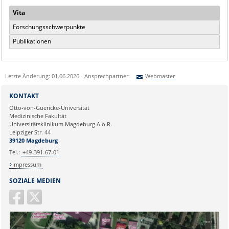
Vita
Forschungsschwerpunkte
Publikationen
Letzte Änderung: 01.06.2026 - Ansprechpartner:
Webmaster
Sie können eine Nachricht versenden an:
Webmaster
KONTAKT
Ihre E-Mailadresse:
Otto-von-Guericke-Universität
Medizinische Fakultät
Universitätsklinikum Magdeburg A.ö.R.
Ihr Anliegen:
Leipziger Str. 44
39120 Magdeburg
Tel.:
+49-391-67-01
Impressum
SOZIALE MEDIEN