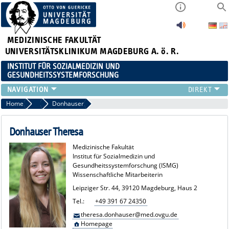
MEDIZINISCHE FAKULTÄT
UNIVERSITÄTSKLINIKUM MAGDEBURG A. ö. R.
INSTITUT FÜR SOZIALMEDIZIN UND
GESUNDHEITSSYSTEMFORSCHUNG
LEHRE
Home
Team
Donhauser
UNSER INSTITUT
TEAM
Donhauser Theresa
FORSCHUNG
Medizinische Fakultät
PUBLIKATIONEN
Institut für Sozialmedizin und
Gesundheitssystemforschung (ISMG)
STELLENANGEBOTE
Wissenschaftliche Mitarbeiterin
QUALIFIKATIONSARBEITEN
Leipziger Str. 44, 39120 Magdeburg, Haus 2
Tel.:
+49 391 67 24350
theresa.donhauser@med.ovgu.de
Homepage