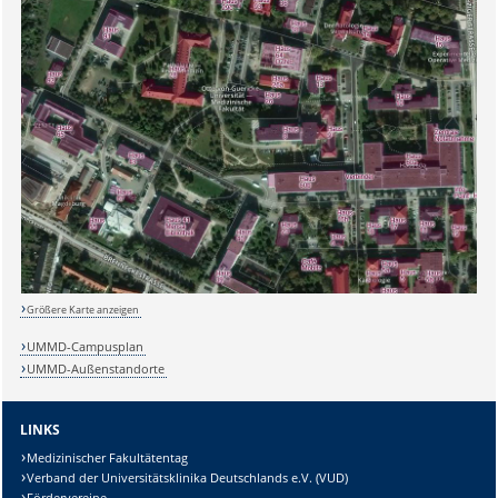
Sicherheitsabfrage:
Größere Karte anzeigen
Lösung:
UMMD-Campusplan
UMMD-Außenstandorte
LINKS
Medizinischer Fakultätentag
Verband der Universitätsklinika Deutschlands e.V. (VUD)
Fördervereine