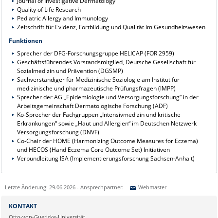
Journal of Investigative Dermatology
Quality of Life Research
Pediatric Allergy and Immunology
Zeitschrift für Evidenz, Fortbildung und Qualität im Gesundheitswesen
Funktionen
Sprecher der DFG-Forschungsgruppe HELICAP (FOR 2959)
Geschäftsführendes Vorstandsmitglied, Deutsche Gesellschaft für
Sozialmedizin und Prävention (DGSMP)
Sachverständiger für Medizinische Soziologie am Institut für
medizinische und pharmazeutische Prüfungsfragen (IMPP)
Sprecher der AG „Epidemiologie und Versorgungsforschung“ in der
Arbeitsgemeinschaft Dermatologische Forschung (ADF)
Ko-Sprecher der Fachgruppen „Intensivmedizin und kritische
Erkrankungen“ sowie „Haut und Allergien“ im Deutschen Netzwerk
Versorgungsforschung (DNVF)
Co-Chair der HOME (Harmonizing Outcome Measures for Eczema)
und HECOS (Hand Eczema Core Outcome Set) Initiativen
Verbundleitung ISA (Implementierungsforschung Sachsen-Anhalt)
Letzte Änderung: 29.06.2026 - Ansprechpartner:
Webmaster
Sie können eine Nachricht versenden an:
Webmaster
KONTAKT
Ihre E-Mailadresse:
Otto-von-Guericke-Universität