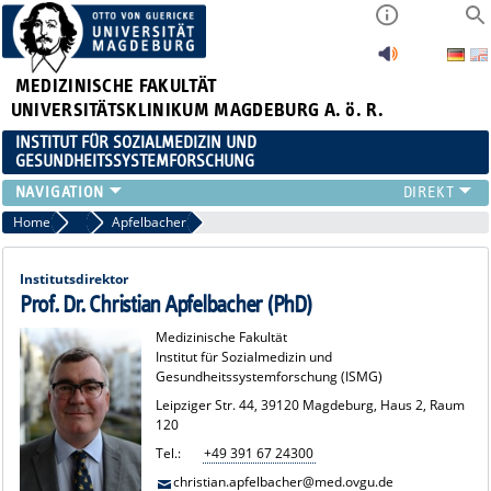
MEDIZINISCHE FAKULTÄT
UNIVERSITÄTSKLINIKUM MAGDEBURG A. ö. R.
INSTITUT FÜR SOZIALMEDIZIN UND
GESUNDHEITSSYSTEMFORSCHUNG
LEHRE
Home
Team
Apfelbacher
UNSER INSTITUT
TEAM
Institutsdirektor
FORSCHUNG
Prof. Dr. Christian Apfelbacher (PhD)
PUBLIKATIONEN
Medizinische Fakultät
Institut für Sozialmedizin und
STELLENANGEBOTE
Gesundheitssystemforschung (ISMG)
QUALIFIKATIONSARBEITEN
Leipziger Str. 44, 39120 Magdeburg, Haus 2, Raum
120
Tel.:
+49 391 67 24300
christian.apfelbacher@med.ovgu.de