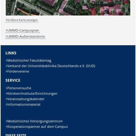
Größere Karte anzeigen
Sicherheitsabfrage:
UMMD-Campusplan
UMMD-Außenstandorte
LINKS
Medizinischer Fakultätentag
Lösung:
Verband der Universitätsklinika Deutschlands e.V. (VUD)
Fördervereine
SERVICE
Personensuche
Kliniken/Institute/Einrichtungen
Veranstaltungskalender
Informationsmaterial
Medizinisches Versorgungszentrum
Kooperationspartner auf dem Campus
DIESE SEITE