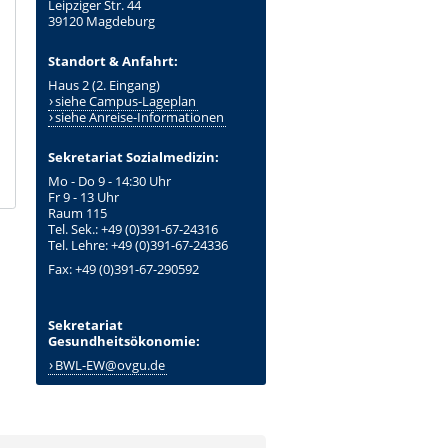
Leipziger Str. 44
39120 Magdeburg
Standort & Anfahrt:
Haus 2 (2. Eingang)
siehe Campus-Lageplan
siehe Anreise-Informationen
Sekretariat Sozialmedizin:
Mo - Do 9 - 14:30 Uhr
Fr 9 - 13 Uhr
Raum 115
Tel. Sek.: +49 (0)391-67-24316
Tel. Lehre: +49 (0)391-67-24336
Fax: +49 (0)391-67-290592
Sekretariat
Gesundheitsökonomie:
BWL-EW@ovgu.de