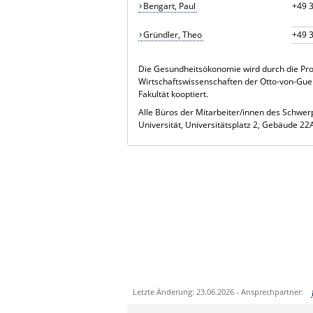
Bengart, Paul
+49 3
Gründler, Theo
+49 3
Die Gesundheitsökonomie wird durch die Pro
Wirtschaftswissenschaften der Otto-von-Guer
Fakultät kooptiert.
Alle Büros der Mitarbeiter/innen des Schw
Universität, Universitätsplatz 2, Gebäude 22
Letzte Änderung: 23.06.2026 - Ansprechpartner:
Sie können eine Nachricht versenden an: