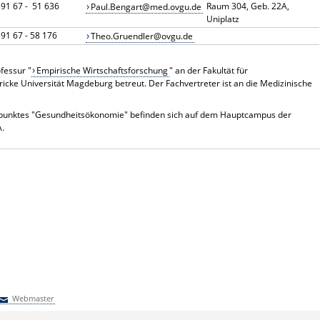
91 67 - 51 636
Raum 304, Geb. 22A,
Paul.Bengart@med.ovgu.de
Uniplatz
91 67 - 58 176
Theo.Gruendler@ovgu.de
fessur "
Empirische Wirtschaftsforschung
" an der Fakultät für
icke Universität Magdeburg betreut. Der Fachvertreter ist an die Medizinische
erpunktes "Gesundheitsökonomie" befinden sich auf dem Hauptcampus der
A.
Webmaster
Webmaster