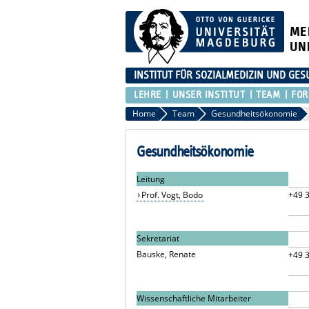
ME
UN
INSTITUT FÜR SOZIALMEDIZIN UND G
LEHRE
UNSER INSTITUT
TEAM
FO
Home
Team
Gesundheitsökonomie
Gesundheitsökonomie
Leitung
Prof. Vogt, Bodo
+49 3
Sekretariat
Bauske, Renate
+49 3
Wissenschaftliche Mitarbeiter