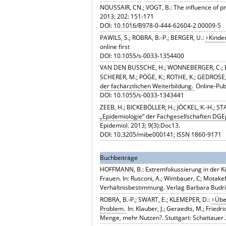
NOUSSAIR, CN.; VOGT, B.: The influence of pro
2013; 202: 151-171
DOI: 10.1016/B978-0-444-62604-2.00009-5
PAWILS, S.; ROBRA, B.-P.; BERGER, U.:
Kinde
online first
DOI: 10.1055/s-0033-1354400
VAN DEN BUSSCHE, H.; WONNEBERGER, C.; BRIC
SCHERER, M.; PÖGE, K.; ROTHE, K.; GEDROSE,
der fachärztlichen Weiterbildung.
Online-Pub
DOI: 10.1055/s-0033-1343441
ZEEB, H.; BICKEBÖLLER; H.; JÖCKEL, K.-H.; S
„Epidemiologie“ der Fachgesellschaften DGE
Epidemiol. 2013; 9(3):Doc13.
DOI: 10.3205/mibe000141; ISSN 1860-9171
Buchbeiträge
HOFFMANN, B.: Extremfokussierung in der K
Frauen. In: Rusconi, A.; Wimbauer, C; Motakef
Verhältnisbestimmung. Verlag Barbara Budr
ROBRA, B.-P.; SWART, E.; KLEMEPER, D.:
Übe
Problem.
In: Klauber, J.; Geraedts, M.; Frie
Menge, mehr Nutzen?. Stuttgart: Schattauer 