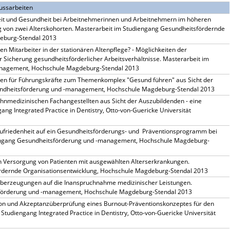
lussarbeiten
t und Gesundheit bei Arbeitnehmerinnen und Arbeitnehmern im höheren
g von zwei Alterskohorten. Masterarbeit im Studiengang Gesundheitsfördernde
deburg-Stendal 2013
n Mitarbeiter in der stationären Altenpflege? - Möglichkeiten der
 Sicherung gesundheitsförderlicher Arbeitsverhältnisse. Masterarbeit im
anagement, Hochschule Magdeburg-Stendal 2013
en für Führungskräfte zum Themenkomplex "Gesund führen" aus Sicht der
sundheitsförderung und -management, Hochschule Magdeburg-Stendal 2013
nmedizinischen Fachangestellten aus Sicht der Auszubildenden - eine
ang Integrated Practice in Dentistry, Otto-von-Guericke Universität
zufriedenheit auf ein Gesundheitsförderungs- und Präventionsprogramm bei
iengang Gesundheitsförderung und -management, Hochschule Magdeburg-
n Versorgung von Patienten mit ausgewählten Alterserkrankungen.
rdernde Organisationsentwicklung, Hochschule Magdeburg-Stendal 2013
überzeugungen auf die Inanspruchnahme medizinischer Leistungen.
sförderung und -management, Hochschule Magdeburg-Stendal 2013
tion und Akzeptanzüberprüfung eines Burnout-Präventionskonzeptes für den
Studiengang Integrated Practice in Dentistry, Otto-von-Guericke Universität