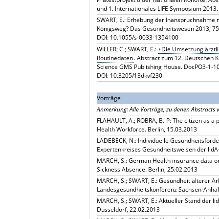
und 1. Internationales LIFE Symposium 2013. 
SWART, E.: Erhebung der Inanspruchnahme me
Königsweg? Das Gesundheitswesen 2013; 75
DOI: 10.1055/s-0033-1354100
WILLER; C.; SWART, E.:
Die Umsetzung ärztli
Routinedaten
. Abstract zum 12. Deutschen 
Science GMS Publishing House. DocPO3-1-1
DOI: 10.3205/13dkvf230
Vorträge
Anmerkung: Alle Vorträge, zu denen Abstracts ve
FLAHAULT, A.; ROBRA, B.-P: The citizen as a 
Health Workforce. Berlin, 15.03.2013
LADEBECK, N.: Individuelle Gesundheitsförder
Expertenkreises Gesundheitsweisen der lidA-
MARCH, S.: German Health insurance data on
Sickness Absence. Berlin, 25.02.2013
MARCH, S.; SWART, E.: Gesundheit älterer Arb
Landesgesundheitskonferenz Sachsen-Anhal
MARCH, S.; SWART, E.: Aktueller Stand der li
Düsseldorf, 22.02.2013