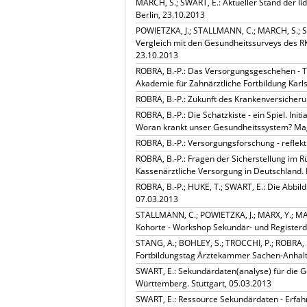
MARCH, S.; SWART, E.: Aktueller Stand der li
Berlin, 23.10.2013
POWIETZKA, J.; STALLMANN, C.; MARCH, S.; SW
Vergleich mit den Gesundheitssurveys des RKI
23.10.2013
ROBRA, B.-P.: Das Versorgungsgeschehen - 
Akademie für Zahnärztliche Fortbildung Karl
ROBRA, B.-P.: Zukunft des Krankenversicheru
ROBRA, B.-P.: Die Schatzkiste - ein Spiel. I
Woran krankt unser Gesundheitssystem? Ma
ROBRA, B.-P.: Versorgungsforschung - reflek
ROBRA, B.-P.: Fragen der Sicherstellung im Rü
Kassenärztliche Versorgung in Deutschland. 
ROBRA, B.-P.; HUKE, T.; SWART, E.: Die Abbi
07.03.2013
STALLMANN, C.; POWIETZKA, J.; MARX, Y.; MAR
Kohorte - Workshop Sekundär- und Register
STANG, A.; BOHLEY, S.; TROCCHI, P.; ROBRA, B
Fortbildungstag Ärztekammer Sachen-Anhal
SWART, E.: Sekundärdaten(analyse) für die
Württemberg. Stuttgart, 05.03.2013
SWART, E.: Ressource Sekundärdaten - Erfa