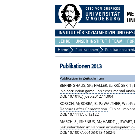
ME
UN
INSTITUT FÜR SOZIALMEDIZIN UND G
LEHRE
UNSER INSTITUT
TEAM
FO
Home
Publikationen
Publikationsarchi
Publikationen 2013
Publikation in Zeitschriften
BERNINGHAUS, SK.; HALLER, S.; KRÜGER, T.;
in a corruption game - an experimental analy
DOI: 10.1016/j.joep.2012.11.004
KORSCH, M; ROBRA, B.-P.; WALTHER, W.:
Pr
Dentures after Cementation
. Clinical Impla
DOI: 10.1111/cid.12122
MARCH, S.; ISKENIUS, M.; HARDT, J.; SWART, 
Sekundärdaten im Rahmen arbeitsepidemiolo
DOI: 10.1007/s00103-013-1682-9