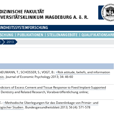
DIZINISCHE FAKULTÄT
IVERSITÄTSKLINIKUM MAGDEBURG A. ö. R.
ESUNDHEITSSYSTEMFORSCHUNG
RSCHUNG
PUBLIKATIONEN
STELLENANGEBOTE
QUALIFIKATIONSAR
v
2013
 NEUMANN, T.; SCHOSSER, S.; VOGT, B.:
Risk attitude, beliefs, and information
sis
. Journal of Economic Psychology 2013; 34: 46-60
edictors of Excess Cement and Tissue Response to Fixed Implant-Supported
nt Dentistry and Related Research, Vorabveröffentlichung online;
E.:
Methodische Überlegungen für das Datenlinkage von Primär- und
gischer Studien
. Bundesgesundheitsblatt 2013; 56 (4): 571-578