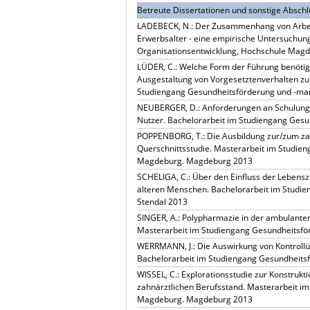
Betreute Dissertationen und sonstige Absch
LADEBECK, N.: Der Zusammenhang von Arbei
Erwerbsalter - eine empirische Untersuchun
Organisationsentwicklung, Hochschule Mag
LÜDER, C.: Welche Form der Führung benötige
Ausgestaltung von Vorgesetztenverhalten zur
Studiengang Gesundheitsförderung und -m
NEUBERGER, D.: Anforderungen an Schulung
Nutzer. Bachelorarbeit im Studiengang Ge
POPPENBORG, T.: Die Ausbildung zur/zum zah
Querschnittsstudie. Masterarbeit im Studieng
Magdeburg. Magdeburg 2013
SCHELIGA, C.: Über den Einfluss der Lebens
älteren Menschen. Bachelorarbeit im Stud
Stendal 2013
SINGER, A.: Polypharmazie in der ambulante
Masterarbeit im Studiengang Gesundheitsfö
WERRMANN, J.: Die Auswirkung von Kontroll
Bachelorarbeit im Studiengang Gesundheit
WISSEL, C.: Explorationsstudie zur Konstruk
zahnärztlichen Berufsstand. Masterarbeit im 
Magdeburg. Magdeburg 2013