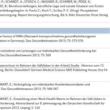
-P.; SCHMIDT, A.; STOSCH, C.; WAGNER, R.; SCHERER, M.; PÖGE, K.;
.: Berufsvorstellungen, berufliche Lage und soziale Situation von Ärzten
ildungsbeginn. In: Fuchs C.; Koch T.; Scriba, P.-C. (Hrsg): Perspektiven
enversorgung. Report Versorgungsforschung, Bd. 6. Köln: Deutscher Ärzte Verlag
The history of NWIn (Netzwerk Inanspruchnahme gesundheitsbezogener
ization in Germany). Das Gesundheitswesen 2013; 75: 575-576
ruchnahme von Leistungen zur Individuellen Gesundheitsförderung bei
. Das Gesundheitswesen 2013; 75: 569
 Datenschutz im Rahmen der lidA(leben in der Arbeit)-Studie
. Abstract zum 12.
ng, Berlin. Düsseldorf: German Medical Science GMS Publishing House; DocT4-
WART, E.: Verknüpfung von individuellen Krankenkassendaten und
. Das Gesundheitswesen 2013; 75: 566-567
WART, E.: Entwicklung einer Work-Health-Matrix im Rahmen der lidA-(leben in
sforderung. Abstractband zur 8. Jahrestagung der Deutschen Gesellschaft für
mposium 2013. Leipzig; S. 124