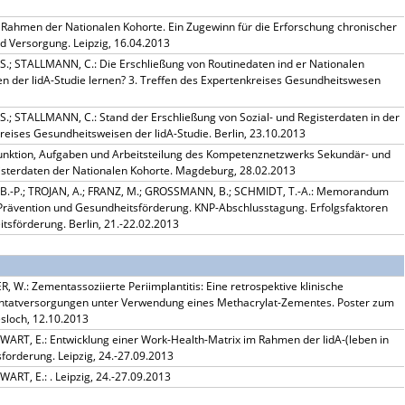
 Rahmen der Nationalen Kohorte. Ein Zugewinn für die Erforschung chronischer
 Versorgung. Leipzig, 16.04.2013
S.; STALLMANN, C.: Die Erschließung von Routinedaten ind er Nationalen
n der lidA-Studie lernen? 3. Treffen des Expertenkreises Gesundheitswesen
S.; STALLMANN, C.: Stand der Erschließung von Sozial- und Registerdaten in der
reises Gesundheitsweisen der lidA-Studie. Berlin, 23.10.2013
nktion, Aufgaben und Arbeitsteilung des Kompetenznetzwerks Sekundär- und
isterdaten der Nationalen Kohorte. Magdeburg, 28.02.2013
, B.-P.; TROJAN, A.; FRANZ, M.; GROSSMANN, B.; SCHMIDT, T.-A.: Memorandum
 Prävention und Gesundheitsförderung. KNP-Abschlusstagung. Erfolgsfaktoren
tsförderung. Berlin, 21.-22.02.2013
R, W.:
Zementassoziierte Periimplantitis: Eine retrospektive klinische
antatversorgungen unter Verwendung eines Methacrylat-Zementes
. Poster zum
sloch, 12.10.2013
WART, E.: Entwicklung einer Work-Health-Matrix im Rahmen der lidA-(leben in
forderung. Leipzig, 24.-27.09.2013
ART, E.: . Leipzig, 24.-27.09.2013