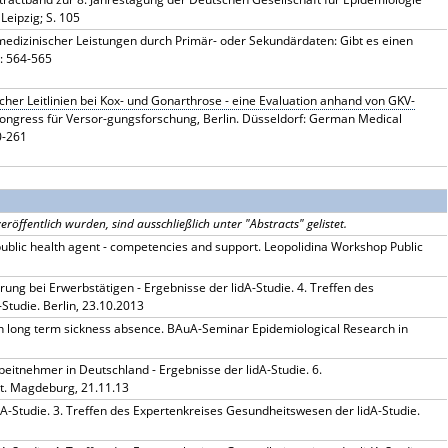
Leipzig; S. 105
dizinischer Leistungen durch Primär- oder Sekundärdaten: Gibt es einen
: 564-565
cher Leitlinien bei Kox- und Gonarthrose - eine Evaluation anhand von GKV-
Kongress für Versor-gungsforschung, Berlin. Düsseldorf: German Medical
0-261
röffentlich wurden, sind ausschließlich unter "Abstracts" gelistet.
public health agent - competencies and support. Leopolidina Workshop Public
ung bei Erwerbstätigen - Ergebnisse der lidA-Studie. 4. Treffen des
Studie. Berlin, 23.10.2013
 long term sickness absence. BAuA-Seminar Epidemiological Research in
eitnehmer in Deutschland - Ergebnisse der lidA-Studie. 6.
t. Magdeburg, 21.11.13
dA-Studie. 3. Treffen des Expertenkreises Gesundheitswesen der lidA-Studie.