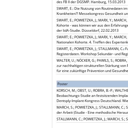
des FB II der DGSMP. Hamburg, 15.03.2013
SWART, E.: Die Nutzung von Routinedaten im
Krankheiten?! Messekongress Gesundheit und
SWART, E.; POWIETZKA, J.; MARX, Y.; MARCH, 
Kohorte - was können wir aus den Erfahrunge
der lidA-Studie. Düsseldorf, 22.02.2013
SWART; E.; POWIETZKA, J.; MARX, Y.; MARCH, 
Nationalen Kohorte. 4. Treffen des Expertenk
SWART, E.; POWIETZKA, J.; STALLMANN, C
.:
Fu
Registerdaten. Workshop Sekundär- und Reg
WALTER, U.; NÖCKER, G.; PAWILS, S.; ROBRA
zur nachhaltigen strukturellen Stärkung von
für eine zukünftige Prävention und Gesundhei
Poster
KORSCH, M.; OBST, U.; ROBRA, B.-P.; WALTHE
Beobachtungs-Studie an festsitzenden Impl
Dentsply-Implant-Kongress Deutschland. Wie
MARCH, S.; POWIETZKA, J.; STALLMANN, C.; S
der Arbeit-)Studie - Eine methodische Heraus
STALLMANN, C.; POWIETZKA, J.; MARCH, S.; SW