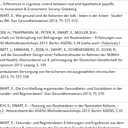
ifferences in cognitive control between real and hypothetical payoffs.
ic Association & Econometric Society; Göteborg
RT, E.: Wie gesund sind die Kohorten der lidA - leben in der Arbeit - Studie?
des RKI. Das Gesundheitswesen 2013; 75: 571-572
ER, H.; TRAPPMANN, M.; PETER, R.; SWART, E.; MÜLLER, B.H.:
haft zur Verknüpfung von Befragungs- mit Routinedaten -- Erfahrungen aus
ENS-Methodenworkshops 2013. Berlin: AGENS; S.34 (siehe auch
Foliensatz
)
TT, J.; EIKMANN, T.; ZEEB, H.; SWART, E.; SCHREKENBERG, D.; GUSKI, R.;
 auf die Gesundheit: Design einer Fallkontrollstudie im Rahmen der NORAH-
and Health). Abstractband zur 8. Jahrestagung der Deutschen Gesellschaft für
mposium 2013. Leipzig; S. 195
r ambulanten Versorgung von Versicherten mit ausgewählten chronischen
2013; 75: 557-558
WART, E.: Die Erschließung ergänzender Gesundheits- und Sozialdaten in der
kundär- und Registerdaten“. Das Gesundheitswesen 2013; 75: 570
CH, S.; SWART, E.:
Nutzung von Routinedaten in der Nationalen Kohorte --
t 2
. Abstractband des AGENS-Methodenworkshops 2013. Berlin: AGENS; S.35
WART, E.: Sekundär- und Registerdaten: Erfahrungen und Ergebnisse aus dem
stractband zur 8. Jahrestagung der Deutschen Gesellschaft für Epidemiologie