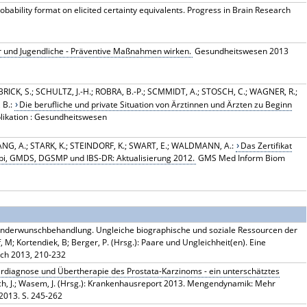
bability format on elicited certainty equivalents. Progress in Brain Research
r und Jugendliche - Präventive Maßnahmen wirken.
Gesundheitswesen 2013
K, S.; SCHULTZ, J.-H.; ROBRA, B.-P.; SCMMIDT, A.; STOSCH, C.; WAGNER, R.;
 B.:
Die berufliche und private Situation von Ärztinnen und Ärzten zu Beginn
likation : Gesundheitswesen
TANG, A.; STARK, K.; STEINDORF, K.; SWART, E.; WALDMANN, A.:
Das Zertifikat
pi, GMDS, DGSMP und IBS-DR: Aktualisierung 2012.
GMS Med Inform Biom
inderwunschbehandlung. Ungleiche biographische und soziale Ressourcen der
, M; Kortendiek, B; Berger, P. (Hrsg.): Paare und Ungleichheit(en). Eine
ich 2013, 210-232
rdiagnose und Übertherapie des Prostata-Karzinoms - ein unterschätztes
drich, J.; Wasem, J. (Hrsg.): Krankenhausreport 2013. Mengendynamik: Mehr
2013. S. 245-262