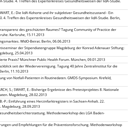
dA-Studie. 4. Treffen des Expertenkreises Gesundheitsweisen der lidA-Studie.
ART, E.: Die lidA-Kohorte und ihr subjektiver Gesundheitszustand - Ein
. 4. Treffen des Expertenkreises Gesundheitsweisen der lidA-Studie. Berlin,
Transparenz des geschützten Raumes? Tagung Community of Practice der
sruhe. Karlsruhe, 15.11.2013
ngsmarktes. WIdO-Beirat. Berlin, 06.06.2013
nitiativseminar der Stipendiatengruppe Magdeburg der Konrad Adenauer Stiftung:
gdeburg, 25.04.2013
tierte Praxis? Münchner Public Health Forum. München, 09.01.2013
ckblick seit der Wiedervereinigung. Tagung 40 Jahre Zentralinstitut für die
Berlin, 11.10.2013
ldung von Notfall-Patienten in Routinedaten. GMDS-Symposium. Krefeld,
CH, S.; SWART, E.: Bisherige Ergebnisse des Pretestprojektes 8. Nationale
daten. Magdeburg, 28.02.2013
.-P.: Einführung eines Herzinfarktregisters in Sachsen-Anhalt. 22.
t. Magdeburg, 28.09.2013
 Gesundheitsberichterstattung. Methodenworkshop des LGA Baden-
hrungen und Empfehlungen für die Präventionsforschung. Methodenworkshop