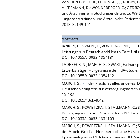
VAN DEN BUSSCHE, H.; JÜNGER, J.; ROBRA, B.
ALFERMANN, D.; WONNEBERGER, C.; GEDROSE, B
und Ärztinnen am Studiumsende und zu Weiterb
jüngerer Ärztinnen und Ärzte in der Patient
2013, S. 149-161
Abstracts
JANßEN, C.; SWART, E.; VON LENGERKE, T.: 
Leistungen in Deutschland/Health Care Util
DOI: 10.1055/s-0033-1354131
LADEBECK, N.; MARCH, S.; SWART, E.: Inansp
Erwerbstätigen - Ergebnisse der lidA-Studie
DOI: 10.1055/s-0033-1354112
MARCH, S.:
In der Praxis ist alles anderes:
Deutschen Kongress für Versorgungsforschu
15-482
DOI: 10.3205/13dkvf042
MARCH, S.; POWIETZKA, J.; STALLMANN, C.; S
Befragungsdaten im Rahmen der lidA-Studie
DOI: 10.1055/s-0033-1354105
MARCH, S.; POWIETZKA, J.; STALLMANN, C.; S
der Arbeit-)Studie - Eine methodische Herau
Epidemiologie und 1. Internationales LIFE Sy