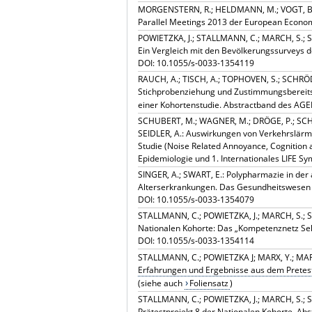
MORGENSTERN, R.; HELDMANN, M.; VOGT, B.: D
Parallel Meetings 2013 der European Econom
POWIETZKA, J.; STALLMANN, C.; MARCH, S.; SWA
Ein Vergleich mit den Bevölkerungssurveys 
DOI: 10.1055/s-0033-1354119
RAUCH, A.; TISCH, A.; TOPHOVEN, S.; SCHRÖD
Stichprobenziehung und Zustimmungsbereitsc
einer Kohortenstudie. Abstractband des AG
SCHUBERT, M.; WAGNER, M.; DRÖGE, P.; SCHMI
SEIDLER, A.: Auswirkungen von Verkehrslärm
Studie (Noise Related Annoyance, Cognition 
Epidemiologie und 1. Internationales LIFE Sy
SINGER, A.; SWART, E.: Polypharmazie in de
Alterserkrankungen. Das Gesundheitswesen 
DOI: 10.1055/s-0033-1354079
STALLMANN, C.; POWIETZKA, J.; MARCH, S.; S
Nationalen Kohorte: Das „Kompetenznetz Se
DOI: 10.1055/s-0033-1354114
STALLMANN, C.; POWIETZKA J; MARX, Y.; MAR
Erfahrungen und Ergebnisse aus dem Pretes
(siehe auch
Foliensatz
)
STALLMANN, C.; POWIETZKA, J.; MARCH, S.; S
Prätestprojekt 8 der Nationalen Kohorte. Ab