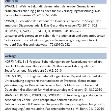
Abstracts
SWART, E.: Welche Sekundärdaten neben denen der Gesetzlichen
Krankenversicherung gibt es noch für die Versorgungsforschung? Das
Gesundheitswesen 72 (2010): 586-587
SWART, E.: Variation der stationären Inanspruchnahme im Spiegel der
amtlichen Diagnosestatistik. Das Gesundheitswesen 72 (2010): 662
THOMAS, D.; SWART, E.; VOGT, B., ROBRA B.-P.: Können
Leistungsverlagerungen zwischen dem stationären und dem ambulanten
Sektor in der morbiditätsbezogenen Gesamtvergütung quantifiziert
werden? Das Gesundheitswesen 72 (2010): 532
Vorträge
HOFFMANN, B.: Erfolglose Behandlungen in der Reproduktionsmedizin.
Eine Falldarstellung. Bundesweiter Methodenworkshop qualitative
Sozialforschung. Magdeburg 5./ 6.2. 2010:
HOFFMANN, B.: Erfolglose Behandlungen in der Reproduktionsmedizin.
Untersuchung biographischer und sozialer Prozesse. Gemeinsame
Jahrestagung der Deutschen Gesellschaft für Medizinsoziologie und
Deutschen Gesellschaft für Medizinpsychologie. Giessen 15.-18.9.2010
KRAMER E, REISS B, ROBRA BP, DÖRFER C.: Stiftversorgung endodontisch
behandelter Zähne - eine prospektive Kohortenstudie in 8
Zahnarztpraxen. 9. Deutscher Kongress für Versorgungsforschung und 5.
Jahrestagung Aktionsbündnis Patientensicherheit e. V., Bonn, 01.10.2010