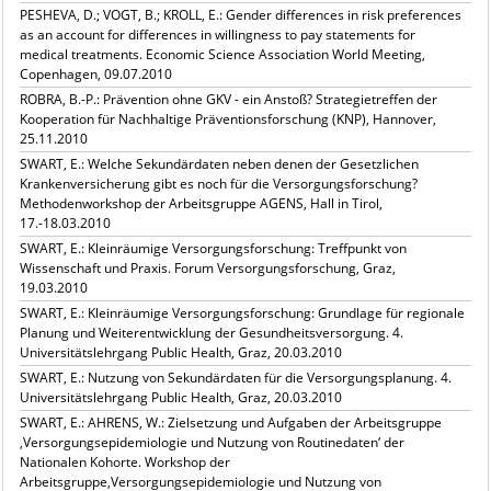
PESHEVA, D.; VOGT, B.; KROLL, E.: Gender differences in risk preferences
as an account for differences in willingness to pay statements for
medical treatments. Economic Science Association World Meeting,
Copenhagen, 09.07.2010
ROBRA, B.-P.: Prävention ohne GKV - ein Anstoß? Strategietreffen der
Kooperation für Nachhaltige Präventionsforschung (KNP), Hannover,
25.11.2010
SWART, E.: Welche Sekundärdaten neben denen der Gesetzlichen
Krankenversicherung gibt es noch für die Versorgungsforschung?
Methodenworkshop der Arbeitsgruppe AGENS, Hall in Tirol,
17.-18.03.2010
SWART, E.: Kleinräumige Versorgungsforschung: Treffpunkt von
Wissenschaft und Praxis. Forum Versorgungsforschung, Graz,
19.03.2010
SWART, E.: Kleinräumige Versorgungsforschung: Grundlage für regionale
Planung und Weiterentwicklung der Gesundheitsversorgung. 4.
Universitätslehrgang Public Health, Graz, 20.03.2010
SWART, E.: Nutzung von Sekundärdaten für die Versorgungsplanung. 4.
Universitätslehrgang Public Health, Graz, 20.03.2010
SWART, E.: AHRENS, W.: Zielsetzung und Aufgaben der Arbeitsgruppe
‚Versorgungsepidemiologie und Nutzung von Routinedaten‘ der
Nationalen Kohorte. Workshop der
Arbeitsgruppe‚Versorgungsepidemiologie und Nutzung von