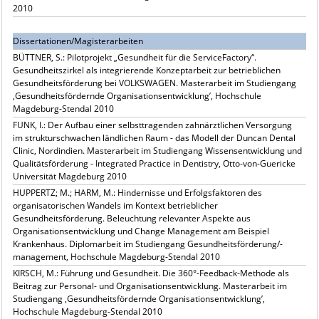
2010
Dissertationen/Magisterarbeiten
BÜTTNER, S.: Pilotprojekt „Gesundheit für die ServiceFactory“.
Gesundheitszirkel als integrierende Konzeptarbeit zur betrieblichen
Gesundheitsförderung bei VOLKSWAGEN. Masterarbeit im Studiengang
‚Gesundheitsfördernde Organisationsentwicklung’, Hochschule
Magdeburg-Stendal 2010
FUNK, I.: Der Aufbau einer selbsttragenden zahnärztlichen Versorgung
im strukturschwachen ländlichen Raum - das Modell der Duncan Dental
Clinic, Nordindien. Masterarbeit im Studiengang Wissensentwicklung und
Qualitätsförderung - Integrated Practice in Dentistry, Otto-von-Guericke
Universität Magdeburg 2010
HUPPERTZ; M.; HARM, M.: Hindernisse und Erfolgsfaktoren des
organisatorischen Wandels im Kontext betrieblicher
Gesundheitsförderung. Beleuchtung relevanter Aspekte aus
Organisationsentwicklung und Change Management am Beispiel
Krankenhaus. Diplomarbeit im Studiengang Gesundheitsförderung/-
management, Hochschule Magdeburg-Stendal 2010
KIRSCH, M.: Führung und Gesundheit. Die 360°-Feedback-Methode als
Beitrag zur Personal- und Organisationsentwicklung. Masterarbeit im
Studiengang ‚Gesundheitsfördernde Organisationsentwicklung’,
Hochschule Magdeburg-Stendal 2010