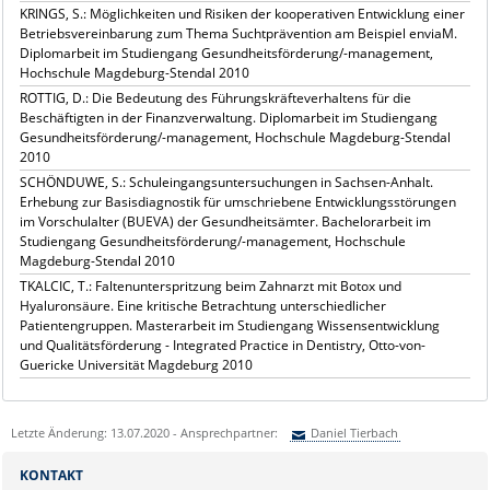
KRINGS, S.: Möglichkeiten und Risiken der kooperativen Entwicklung einer
Betriebsvereinbarung zum Thema Suchtprävention am Beispiel enviaM.
Diplomarbeit im Studiengang Gesundheitsförderung/-management,
Hochschule Magdeburg-Stendal 2010
ROTTIG, D.: Die Bedeutung des Führungskräfteverhaltens für die
Beschäftigten in der Finanzverwaltung. Diplomarbeit im Studiengang
Gesundheitsförderung/-management, Hochschule Magdeburg-Stendal
2010
SCHÖNDUWE, S.: Schuleingangsuntersuchungen in Sachsen-Anhalt.
Erhebung zur Basisdiagnostik für umschriebene Entwicklungsstörungen
im Vorschulalter (BUEVA) der Gesundheitsämter. Bachelorarbeit im
Studiengang Gesundheitsförderung/-management, Hochschule
Magdeburg-Stendal 2010
TKALCIC, T.: Faltenunterspritzung beim Zahnarzt mit Botox und
Hyaluronsäure. Eine kritische Betrachtung unterschiedlicher
Patientengruppen. Masterarbeit im Studiengang Wissensentwicklung
und Qualitätsförderung - Integrated Practice in Dentistry, Otto-von-
Guericke Universität Magdeburg 2010
Letzte Änderung: 13.07.2020 - Ansprechpartner:
Daniel Tierbach
Sie können eine Nachricht versenden an:
Daniel Tierbach
KONTAKT