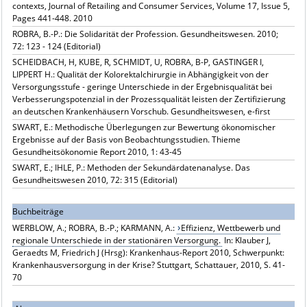
contexts, Journal of Retailing and Consumer Services, Volume 17, Issue 5,
Pages 441-448. 2010
ROBRA, B.-P.: Die Solidarität der Profession. Gesundheitswesen. 2010;
72: 123 - 124 (Editorial)
SCHEIDBACH, H, KUBE, R, SCHMIDT, U, ROBRA, B-P, GASTINGER I,
LIPPERT H.: Qualität der Kolorektalchirurgie in Abhängigkeit von der
Versorgungsstufe - geringe Unterschiede in der Ergebnisqualität bei
Verbesserungspotenzial in der Prozessqualität leisten der Zertifizierung
an deutschen Krankenhäusern Vorschub. Gesundheitswesen, e-first
SWART, E.: Methodische Überlegungen zur Bewertung ökonomischer
Ergebnisse auf der Basis von Beobachtungsstudien. Thieme
Gesundheitsökonomie Report 2010, 1: 43-45
SWART, E.; IHLE, P.: Methoden der Sekundärdatenanalyse. Das
Gesundheitswesen 2010, 72: 315 (Editorial)
Buchbeiträge
WERBLOW, A.; ROBRA, B.-P.; KARMANN, A.:
Effizienz, Wettbewerb und
regionale Unterschiede in der stationären Versorgung.
In: Klauber J,
Geraedts M, Friedrich J (Hrsg): Krankenhaus-Report 2010, Schwerpunkt:
Krankenhausversorgung in der Krise? Stuttgart, Schattauer, 2010, S. 41-
70