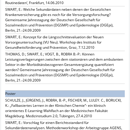
Routinedaten‘, Frankfurt, 14.06.2010
SWART, E.: Welche Sekundärdaten neben denen der Gesetzlichen
Krankenversicherung gibt es noch für die Versorgungsforschung?
Gemeinsame Jahrestagung der Deutschen Gesellschaft für
Sozialmedizin und Prävention (DGSMP) und Epidemiologie (DGEpi),
Berlin, 21.-24.09.2009
SWART, E.: Konzept für die Längsschnittevaluation der Neuen
Vorsorgeuntersuchung (VU Neu). Workshop des Instituts für
Gesundheitsförderung und Prävention, Graz, 7.12.2010
THOMAS, D.; SWART, E.; VOGT, B., ROBRA B.-P.: Können
Leistungsverlagerungen zwischen dem stationären und dem ambulanten
Sektor in der Morbiditätsbezogenen Gesamtvergütung quantifiziert
werden? Gemeinsame Jahrestagung der Deutschen Gesellschaft für
Sozialmedizin und Prävention (DGSMP) und Epidemiologie (DGEpi),
Berlin, 21.-24.09.2009
Poster
SCHULZE, J., JÜRGENS, J., ROBRA, B.-P., FISCHER, M., LULEY. C., BORUCKI,
K.: „Fallbasiertes Lernen in der Klinischen Chemie“- ein klinisch
orientiertes E-Learning-Wahlfach an der Medizinischen Fakultät
Magdeburg. Medizinstudium 2.0, Tübingen, 27.4.2010
SWART, E.: Vorschlag für einen Berichtsstandard für
Sekundärdatenanalysen. Methodenworkshop der Arbeitsgruppe AGENS,