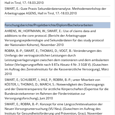
Hall in Tirol, 17.-18.03.2010
SWART, E.: Gute Praxis Sekundärdatenanalyse. Methodenworkshop der
Arbeitsgruppe AGENS, Hall in Tirol, 17.-18.03.2010
Forschungsberichte/Projektberichte/Diplom/Bachelorarbeiten
AHRENS, W.; HOFFMANN, W.; SWART, E.: Use of claims data and
additions to the core protocol. (Bericht der Arbeitsgruppe
Versorgungsepidemiologie und Sekundärdaten für das study protocol
der Nationalen Kohorte), November 2010
ROBRA, B.-P.; SWART, E.; THOMAS, D.; VOGT, B.: Veränderungen des
Umfangs der vertragsärztlichen Leistungen durch
Leistungsverlagerungen zwischen dem stationären und dem ambulanten
Sektor (Verlagerungseffekt nach § 87a Absatz 4 Nr. 3 SGB V). (Gutachten
im Auftrag des Zentralinstituts für die Kassenärztliche Versorgung), März
2010
SWART, E.; SCHUBERT, I.; IHLE, P.; ROBRA, B.-P.; unter Mitarbeit von
KÖSTER, I.; THOMAS, D.; MARCH, S.: Notwendigkeit des Datenzugangs
und der Datentransparenz für ärztliche Körperschaften (Expertise für die
Bundesärztekammer im Rahmen der Förderinitiative zur
Versorgungsforschung), Juni 2010
SWART, E.; ROBRA, B.-P.: Konzept für eine Längsschnittevaluation der
Neuen Vorsorgeuntersuchung (VU Neu). (Gutachten im Auftrag des
Instituts für Gesundheitsförderung und Prävention, Graz). November