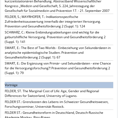
kurzzeitstationären Behandlung. Abstractband Wissenschaftlicher
Kongress „Medizin und Gesellschaft, S. 224, Jahrestagung der
Gesellschaft für Sozialmedizin und Prävention 17. - 21. September 2007
FELDER, S.; MAYRHOFER, T.: Indikationsspezifische
Zufriedenheitsauswertung innerhalb der integrierten Versorgung.
Prävention und Gesundheitsförderung 2 (Suppl. 1): 124
SCHWARZ, C.: Kleine Entbindungsabteilungen sind wichtig für die
geburtshilfliche Versorgung. Prävention und Gesundheitsförderung 2
(Suppl. 1): 141
SWART, E.: The Best of Two Worlds - Einbeziehung von Sekundärdaten in
analytische epidemiologische Studien. Prävention und
Gesundheitsförderung 2 (Suppl. 1): 67
SWART, E.: Die Ergänzung von Primär- und Sekundärdaten - eine Chance
für die Versorgungsforschung?! Prävention und Gesundheitsförderung 2
(Suppl. 1): 79
Vorträge
FELDER, ST. The Marginal Cost of Life: Age, Gender and Regional
Differences for Switzerland, University of Lugano.
FELDER ST.: Grenzkosten des Lebens im Schweizer Gesundheitswesen,
Forschungsseminar, Universität Rostock.
FELDER ST.: Gesundheitsreform in Deutschland, Deutsch-Russische
Akademie Moskau, Binz-Rügen.