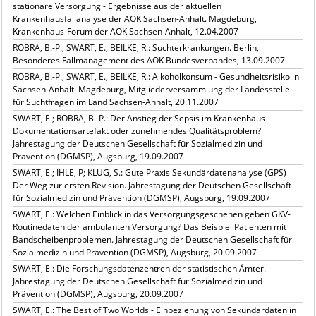
stationäre Versorgung - Ergebnisse aus der aktuellen
Krankenhausfallanalyse der AOK Sachsen-Anhalt. Magdeburg,
Krankenhaus-Forum der AOK Sachsen-Anhalt, 12.04.2007
ROBRA, B.-P., SWART, E., BEILKE, R.: Suchterkrankungen. Berlin,
Besonderes Fallmanagement des AOK Bundesverbandes, 13.09.2007
ROBRA, B.-P., SWART, E., BEILKE, R.: Alkoholkonsum - Gesundheitsrisiko in
Sachsen-Anhalt. Magdeburg, Mitgliederversammlung der Landesstelle
für Suchtfragen im Land Sachsen-Anhalt, 20.11.2007
SWART, E.; ROBRA, B.-P.: Der Anstieg der Sepsis im Krankenhaus -
Dokumentationsartefakt oder zunehmendes Qualitätsproblem?
Jahrestagung der Deutschen Gesellschaft für Sozialmedizin und
Prävention (DGMSP), Augsburg, 19.09.2007
SWART, E.; IHLE, P; KLUG, S.: Gute Praxis Sekundärdatenanalyse (GPS)
Der Weg zur ersten Revision. Jahrestagung der Deutschen Gesellschaft
für Sozialmedizin und Prävention (DGMSP), Augsburg, 19.09.2007
SWART, E.: Welchen Einblick in das Versorgungsgeschehen geben GKV-
Routinedaten der ambulanten Versorgung? Das Beispiel Patienten mit
Bandscheibenproblemen. Jahrestagung der Deutschen Gesellschaft für
Sozialmedizin und Prävention (DGMSP), Augsburg, 20.09.2007
SWART, E.: Die Forschungsdatenzentren der statistischen Ämter.
Jahrestagung der Deutschen Gesellschaft für Sozialmedizin und
Prävention (DGMSP), Augsburg, 20.09.2007
SWART, E.: The Best of Two Worlds - Einbeziehung von Sekundärdaten in