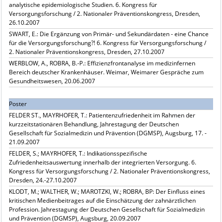
analytische epidemiologische Studien. 6. Kongress für
Versorgungsforschung / 2. Nationaler Präventionskongress, Dresden,
26.10.2007
SWART, E.: Die Ergänzung von Primär- und Sekundärdaten - eine Chance
für die Versorgungsforschung?! 6. Kongress für Versorgungsforschung /
2. Nationaler Präventionskongress, Dresden, 27.10.2007
WERBLOW, A., ROBRA, B.-P.: Effizienzfrontanalyse im medizinfernen
Bereich deutscher Krankenhäuser. Weimar, Weimarer Gespräche zum
Gesundheitswesen, 20.06.2007
Poster
FELDER ST., MAYRHOFER, T.: Patientenzufriedenheit im Rahmen der
kurzzeitstationären Behandlung, Jahrestagung der Deutschen
Gesellschaft für Sozialmedizin und Prävention (DGMSP), Augsburg, 17. -
21.09.2007
FELDER, S.; MAYRHOFER, T.: Indikationsspezifische
Zufriedenheitsauswertung innerhalb der integrierten Versorgung. 6.
Kongress für Versorgungsforschung / 2. Nationaler Präventionskongress,
Dresden, 24.-27.10.2007
KLODT, M.; WALTHER, W.; MAROTZKI, W.; ROBRA, BP: Der Einfluss eines
kritischen Medienbeitrages auf die Einschätzung der zahnärztlichen
Profession. Jahrestagung der Deutschen Gesellschaft für Sozialmedizin
und Prävention (DGMSP), Augsburg, 20.09.2007