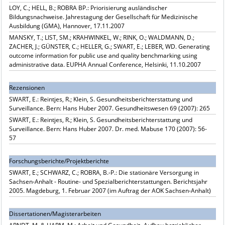
LOY, C.; HELL, B.; ROBRA BP.: Priorisierung ausländischer
Bildungsnachweise. Jahrestagung der Gesellschaft für Medizinische
Ausbildung (GMA), Hannover, 17.11.2007
MANSKY, T.; LIST, SM.; KRAHWINKEL, W.; RINK, O.; WALDMANN, D.;
ZACHER, J.; GÜNSTER, C.; HELLER, G.; SWART, E.; LEBER, WD. Generating
outcome information for public use and quality benchmarking using
administrative data. EUPHA Annual Conference, Helsinki, 11.10.2007
Rezensionen
SWART, E.: Reintjes, R.; Klein, S. Gesundheitsberichterstattung und
Surveillance. Bern: Hans Huber 2007. Gesundheitswesen 69 (2007): 265
SWART, E.: Reintjes, R.; Klein, S. Gesundheitsberichterstattung und
Surveillance. Bern: Hans Huber 2007. Dr. med. Mabuse 170 (2007): 56-
57
Forschungsberichte/Projektberichte
SWART, E.; SCHWARZ, C.; ROBRA, B.-P.: Die stationäre Versorgung in
Sachsen-Anhalt - Routine- und Spezialberichterstattungen. Berichtsjahr
2005. Magdeburg, 1. Februar 2007 (im Auftrag der AOK Sachsen-Anhalt)
Dissertationen/Magisterarbeiten