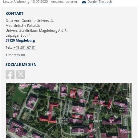
Letzte Änderung: 13.07.2020 - Ansprechpartner:
Daniel Tierbach
Sie können eine Nachricht versenden an:
Daniel Tierbach
KONTAKT
Ihre E-Mailadresse:
Otto-von-Guericke-Universität
Medizinische Fakultät
Universitätsklinikum Magdeburg A.ö.R.
Ihr Anliegen:
Leipziger Str. 44
39120 Magdeburg
Tel.:
+49-391-67-01
Impressum
SOZIALE MEDIEN