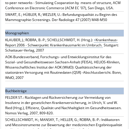
to-peer networks - Stimulating Cooparation by means of structure, ACM
Conference on Electronic Commerce (ACM EC '07), San Diego, USA.
SWART, E.; HÜBLER, R.; WEZLER, U.: Befundungsqualität zu Beginn des
Mammographie-Screenings. Der Radiologe 47 (2007) M48-M50
Monographien
KLAUBER, J.; ROBRA, B.-P.; SCHELLSCHMIDT, H. (Hrsg.):
Krankenhaus-
Report 2006 - Schwerpunkt: Krankenhausmarkt im Umbruch.
Stuttgart:
Schattauer-Verlag, 2007
AOK-Bundesverband, Forschungs- und Entwicklungsinstitut für das
Sozial- und Gesundheitswesen Sachsen-Anhalt (FEISA), HELIOS-Kliniken,
Wissenschaftliches Institut der AOK (WIdO): Qualitätssicherung der
stationären Versorgung mit Routinedaten (QSR) -Abschlussbericht. Bonn,
WIdO, 2007
Buchbeiträge
FELDER ST.: Rücklagen und Rückversicherung zur Vermeidung von
Insolvenz in der gesetzlichen Krankenversicherung, in Ulrich, V. und W.
Ried (Hrsg.), Effizienz, Qualität und Nachhaltigkeit im Gesundheitswesen.
Nomos Verlag, 2007, 809-820.
SCHELLSCHMIDT, H.; MANSKY, T.; HELLER, G.; ROBRA, B.-P.: Indikatoren
und Messinstrumente zur Bewertung der medizinischen Ergebnisqualität