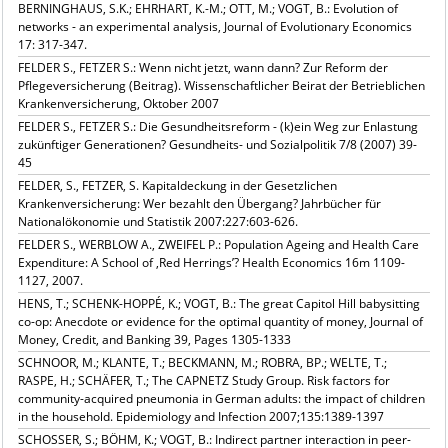
BERNINGHAUS, S.K.; EHRHART, K.-M.; OTT, M.; VOGT, B.: Evolution of
networks - an experimental analysis, Journal of Evolutionary Economics
17: 317-347.
FELDER S., FETZER S.: Wenn nicht jetzt, wann dann? Zur Reform der
Pflegeversicherung (Beitrag). Wissenschaftlicher Beirat der Betrieblichen
Krankenversicherung, Oktober 2007
FELDER S., FETZER S.: Die Gesundheitsreform - (k)ein Weg zur Enlastung
zukünftiger Generationen? Gesundheits- und Sozialpolitik 7/8 (2007) 39-
45
FELDER, S., FETZER, S. Kapitaldeckung in der Gesetzlichen
Krankenversicherung: Wer bezahlt den Übergang? Jahrbücher für
Nationalökonomie und Statistik 2007:227:603-626.
FELDER S., WERBLOW A., ZWEIFEL P.: Population Ageing and Health Care
Expenditure: A School of ‚Red Herrings’? Health Economics 16m 1109-
1127, 2007.
HENS, T.; SCHENK-HOPPÉ, K.; VOGT, B.: The great Capitol Hill babysitting
co-op: Anecdote or evidence for the optimal quantity of money, Journal of
Money, Credit, and Banking 39, Pages 1305-1333
SCHNOOR, M.; KLANTE, T.; BECKMANN, M.; ROBRA, BP.; WELTE, T.;
RASPE, H.; SCHÄFER, T.; The CAPNETZ Study Group. Risk factors for
community-acquired pneumonia in German adults: the impact of children
in the household. Epidemiology and Infection 2007;135:1389-1397
SCHOSSER, S.; BÖHM, K.; VOGT, B.: Indirect partner interaction in peer-