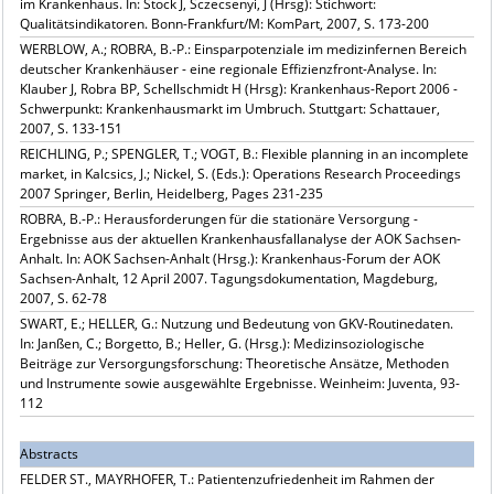
im Krankenhaus. In: Stock J, Sczecsenyi, J (Hrsg): Stichwort:
Qualitätsindikatoren. Bonn-Frankfurt/M: KomPart, 2007, S. 173-200
WERBLOW, A.; ROBRA, B.-P.: Einsparpotenziale im medizinfernen Bereich
deutscher Krankenhäuser - eine regionale Effizienzfront-Analyse. In:
Klauber J, Robra BP, Schellschmidt H (Hrsg): Krankenhaus-Report 2006 -
Schwerpunkt: Krankenhausmarkt im Umbruch. Stuttgart: Schattauer,
2007, S. 133-151
REICHLING, P.; SPENGLER, T.; VOGT, B.: Flexible planning in an incomplete
market, in Kalcsics, J.; Nickel, S. (Eds.): Operations Research Proceedings
2007 Springer, Berlin, Heidelberg, Pages 231-235
ROBRA, B.-P.: Herausforderungen für die stationäre Versorgung -
Ergebnisse aus der aktuellen Krankenhausfallanalyse der AOK Sachsen-
Anhalt. In: AOK Sachsen-Anhalt (Hrsg.): Krankenhaus-Forum der AOK
Sachsen-Anhalt, 12 April 2007. Tagungsdokumentation, Magdeburg,
2007, S. 62-78
SWART, E.; HELLER, G.: Nutzung und Bedeutung von GKV-Routinedaten.
In: Janßen, C.; Borgetto, B.; Heller, G. (Hrsg.): Medizinsoziologische
Beiträge zur Versorgungsforschung: Theoretische Ansätze, Methoden
und Instrumente sowie ausgewählte Ergebnisse. Weinheim: Juventa, 93-
112
Abstracts
FELDER ST., MAYRHOFER, T.: Patientenzufriedenheit im Rahmen der