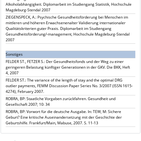
Alkoholabhängigkeit. Diplomarbeit im Studiengang Statistik, Hochschule
Magdeburg-Stendal 2007
ZIEGENSPECK, A.: Psychische Gesundheitsförderung bei Menschen im
mittleren und höheren Erwachsenenalter Validierung internationaler
Qualitätskriterien guter Praxis. Diplomarbeit im Studiengang
Gesundheitsförderung/-management, Hochschule Magdeburg-Stendal
2007
Sonstiges
FELDER ST., FETZER S.: Der Gesundheitsfonds und der Weg zu einer
geringeren Belastung künftiger Generationen in der GKV. Die BKK, Heft
4, 2007
FELDER ST.: The variance of the length of stay and the optimal DRG
outlier payments, FEMM Discussion Paper Series No. 3/2007 (ISSN 1615-
4274), February 2007.
ROBRA, BP: Staatliche Vorgaben zurückfahren. Gesundheit und
Gesellschaft 2007; 10: 34
ROBRA, BP: Vorwort für die deutsche Ausgabe. In: TEW, M: Sichere
Geburt? Eine kritische Auseinandersetzung mit der Geschichte der
Geburtshilfe. Frankfurt/Main, Mabuse, 2007. S. 11-13