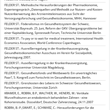
FELDER ST.: Methodische Herausforderungen der Pharmaökonomie,
Expertengespräch „Datenquellen und Methodik zur Nutzen- und Kosten-
Nutzenberwertung des Arzniemitteleinsatzes aus Sicht der
Versorgungsforschung und Gesundheitsökonomie, MHH, Hannover
FELDER ST.: Föderalismus im Gesundheitssystem der Schweiz,
Universität Bayreuth. 25. Juni, Reform der GKV: Übergangsprobleme bei
einer Kapitaldeckung, Spreestadt-Forum, Technische Universität Berlin
FELDER ST.: To pay or to wait for medical treatment, International Health
Economics Association, World Conference Copenhagen.
FELDER ST.: Ausreißerregelung in der Krankenhausvergütung,
Gesundheitsökonomischer Ausschuss im Verein für Socialpolitik,
Jahrestagung 2007.
FELDER ST.: Auseißerregelung in der Krankenhausvergütung,
Forschungsseminar Universität Magdeburg.
FELDER ST.: Gesundheitsfonds und Wettbewerb: Ein unverträgliches
Paar?, 5. Kongreß zum Fortschritt im Gesundheitswesen, Berlin.
FELDER ST.: Grenzkosten des Lebens im Schweizer Gesundheitswesen,
Forschungsseminar, Universität Zürich
KRAMER, E., ROBRA, B.P., WALTHER, W., HENERS, M.: Vertikale
Wurzelfrakturen an endodontisch behandelten Zähnen - eine
Kohortenstudie. Düsseldorf, Deutscher Zahnärztetag, 24.11.2007
ROBRA, B.-P.;SWART, E.; SCHWARZ, C.: Herausforderungen für die