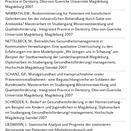
Practice in Dentistry, Otto-von-Guericke Universität Magdeburg.
Magdeburg 2007
NAWRATH, EM.: Risikominimierung für Patienten mit künstlichem
Gelenkersatz bei der zahnärztlichen Behandlung durch Gabe von
Antibiotika? Masterarbeit im Studiengang Wissensentwicklung und
Qualitätsförderung - Integrated Practice in Dentistry, Otto-von-Guericke
Universität Magdeburg. Magdeburg 2007
NETTELBECK, M.: Betriebliches Gesundheitsmanagement in
Kommunalen Verwaltungen. Eine qualitative Untersuchung zu den
Erfahrungen mit dem Modellprojekt „Wir bringen uns in Schwung“ am
Beispiel der Stadtverwaltung der Landeshauptstadt Magdeburg.
Diplomarbeit im Studiengang Gesundheitsförderung/-management,
Hochschule Magdeburg-Stendal 2007
SCHANZ, GP.: Mundgesundheit und Inanspruchnahme oraler
Präventionsmaßnahmen - eine Begutachtungsreihe an Soldaten der
Bundeswehr. Masterarbeit im Studiengang Wissensentwicklung und
Qualitätsförderung - Integrated Practice in Dentistry, Otto-von-Guericke
Universität Magdeburg. Magdeburg 2007
SCHRÖDER, K.: Bedarf an Gesundheitsförderung in der Heimerziehung -
am Beispiel von Kindern und Jugendlichen in Magdeburg. Diplomarbeit
im Studiengang Gesundheitsförderung/-management, Hochschule
Magdeburg-Stendal 2007
LIEDMANN, I.: Statistische Analyse und Prognose der stationären
Versorgung von Patienten mit Alkoholmissbrauch und