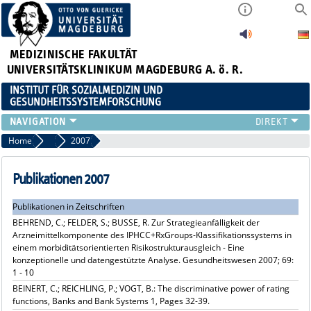
MEDIZINISCHE FAKULTÄT
UNIVERSITÄTSKLINIKUM MAGDEBURG A. ö. R.
INSTITUT FÜR SOZIALMEDIZIN UND
GESUNDHEITSSYSTEMFORSCHUNG
LEHRE
Home
Publikationsarchiv
2007
UNSER INSTITUT
TEAM
Publikationen 2007
FORSCHUNG
Publikationen in Zeitschriften
PUBLIKATIONEN
BEHREND, C.; FELDER, S.; BUSSE, R. Zur Strategieanfälligkeit der
STELLENANGEBOTE
Arzneimittelkomponente des IPHCC+RxGroups-Klassifikationssystems in
QUALIFIKATIONSARBEITEN
einem morbiditätsorientierten Risikostrukturausgleich - Eine
konzeptionelle und datengestützte Analyse. Gesundheitswesen 2007; 69:
1 - 10
BEINERT, C.; REICHLING, P.; VOGT, B.: The discriminative power of rating
functions, Banks and Bank Systems 1, Pages 32-39.