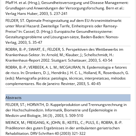
Pfaff H. et al. (Hrsg.), Gesundheitsversorgung und Disease Management:
Grundlagen und Anwendungen der Versorgungsforschung. Bern et al.:
Verlag Hans Huber, 2003, S. 237-241
FELDER, ST. Optimale Preisgestaltung auf dem EU-Arzneimittelmarkt
unter Moral Hazard: Zweiteilige Tarife, Einheitspreis oder Ramsey-
Preise? In: Cassel, D. (Hrsg.): Europäische Gesundheitssysteme:
Gestaltungsprobleme und Lösungsan-sätze, Baden-Baden: Nomos-
Verlag, 2003, S. 35-47
ROBRA, B.-P.; SWART, E.; FELDER, S. Perspektiven des Wettbewerbs im
Krankenhaus-Sektor. In: Arnold, M.; Klauber, J.; Schellschmidt, H.:
Krankenhaus-Report 2002. Stuttgart: Schattauer, 2003, S. 43-54
ROBRA, B.-P.; VERBEEK, A. L. M.; MCGAURAN, N. Epidemiologia e fatores
de risco. In: Dronkers, D. J., Hendriks J. H. C. L., Holland, R., Rosenbusch, G.
(eds): Mamografia prática: patologia, técnicas, interpretatcao, métodos
complementares. Rio de Janeiro: Revinter, 2003, S. 40-45
Abstracts
FELDER, ST.; HORVATH, D. Kuppelproduktion und Trennungsrechnung in
der Hochschulmedizin. Informatik, Biometrie und Epidemiologie in
Medizin und Biologie, 34 (3) , 2003, S. 509-510
MEINCK, M.; FREIGANG, K.; JOHN, B.; KEITEL, C.; PULS, E.; ROBRA, B.-P.
Prädiktoren des guten Ergebnisses in der ambulanten geriatrischen
Rehabilitation. DRV-Schriften 40 (2003) 321-322