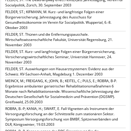
Socialpolitik, Zürich, 30. September 2003
FELDER, ST.; KIFMANN, M. Kurz- und langfristige Folgen einer
Bürgerversicherung. Jahrestagung des Ausschuss für
Gesundheitsökonomie im Verein für Socialpolitik. Wuppertal, 6.-8.
Oktober 2003
FELDER, ST. Thünen und die Entfernungspauschale.
Wirtschaftswissenschaftliche Fakultät, Universität Regensburg, 21.
November 2003
FELDER, ST. Kurz- und langfristige Folgen einer Bürgerversicherung,
Versicherungswirtschaftliches Seminar, Universität Hannover, 24.
November 2003
FELDER, ST. Auswirkungen von Hausarztsystemen: Evidenz aus der
Schweiz. KV-Sachsen-Anhalt, Magdeburg 1. Dezember 2003
MEINCK, M.; FREIGANG, K.; JOHN, B.; KEITEL, C.; PULS, E.; ROBRA, B-P.
Ergebnisse ambulanter geriatrischer Rehabilitationsmaßnahmen 6
Monate nach Rehabilitationsende. Wissenschaftliche Jahrestagung der
Deutschen Gesellschaft für Sozialmedizin und Prävention (DGSMP).
Greifswald, 25.09.2003
ROBRA, B.-P; KANIA, H.; SWART, E. Fall-Vignetten als Instrument der
Versorgungsforschung an der Schnittstelle zum stationären Sektor.
Symposium Versorgungsforschung von BMBF, Spitzenverbänden und
DLR, Königswinter, 19.03.2003