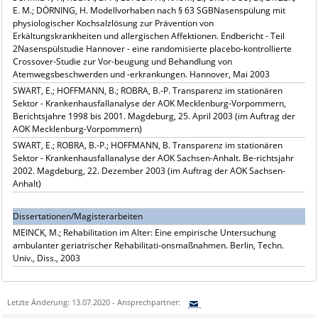
E. M.; DÖRNING, H. Modellvorhaben nach § 63 SGBNasenspülung mit
physiologischer Kochsalzlösung zur Prävention von
Erkältungskrankheiten und allergischen Affektionen. Endbericht - Teil
2Nasenspülstudie Hannover - eine randomisierte placebo-kontrollierte
Crossover-Studie zur Vor-beugung und Behandlung von
Atemwegsbeschwerden und -erkrankungen. Hannover, Mai 2003
SWART, E.; HOFFMANN, B.; ROBRA, B.-P. Transparenz im stationären
Sektor - Krankenhausfallanalyse der AOK Mecklenburg-Vorpommern,
Berichtsjahre 1998 bis 2001. Magdeburg, 25. April 2003 (im Auftrag der
AOK Mecklenburg-Vorpommern)
SWART, E.; ROBRA, B.-P.; HOFFMANN, B. Transparenz im stationären
Sektor - Krankenhausfallanalyse der AOK Sachsen-Anhalt. Be-richtsjahr
2002. Magdeburg, 22. Dezember 2003 (im Auftrag der AOK Sachsen-
Anhalt)
Dissertationen/Magisterarbeiten
MEINCK, M.; Rehabilitation im Alter: Eine empirische Untersuchung
ambulanter geriatrischer Rehabilitati-onsmaßnahmen. Berlin, Techn.
Univ., Diss., 2003
Letzte Änderung: 13.07.2020 - Ansprechpartner: