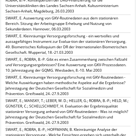
ROBRA, B.-P. Konsequenzen der DRG-Finanzierung für die
Universitätskliniken des Landes Sachsen-Anhalt. Kultusministerium
Sachsen-Anhalt, Magdeburg, 26.03.2003
SWART, E. Auswertung von GKV-Routinedaten aus dem stationären
Bereich. Sitzung der Arbeitsgruppe Erhebung und Nutzung von
Sekundärdaten. Hannover, 06.03.2003
SWART, E. Kleinräumige Versorgungsforschung - ein wertvolles und
aussagefähiges Instrument zur Evalua-tion der stationären Versorgung.
49. Biometrisches Kolloquium der DR der Internationalen Biometrischen
Gesellschaft. Wuppertal, 18.-21.03.2003
SWART, E.; ROBRA, B.-P. Gibt es einen Zusammenhang zwischen Fallzahl
und Versorgungsergebnissen? Eine Auswertung von GKV-Prozessdaten.
10. Jahrestagung der GQMG. Wiesbaden, 8.-10. Mai 2003
SWART, E. Kleinräumige Versorgungsforschung mit GKV-Routinedaten -
Welche Auswirkungen haben methodische Aspekte auf die Ergebnisse?
Jahrestagung der Deutschen Gesellschaft für Sozialmedizin und
Prävention. Greifswald, 24.-27.9.2003
SWART, E.; MANSKY, T.; LEBER, W. D.; HELLER, G.; ROBRA, B.-P.; HELD, M.;
GÜNSTER, C.; SCHELLSCHMIDT, H. Evaluation der Ergebnisqualität
stationärer Versorgung anhand von GKV-Routinedaten - Was ist möglich?
Jahrestagung der Deutschen Gesellschaft für Sozialmedizin und
Prävention. Greifswald, 24.-27.9.2003
SWART, E.; ROBRA, B.-P.; HOFFMANN, B. Kleinräumige Analyse der
stationären Versorgung - Welche Einsichten ergeben sich unterhalb der