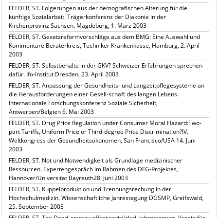
FELDER, ST. Folgerungen aus der demografischen Alterung für die
künftige Sozialarbeit. Trägerkonferenz der Diakonie in der
Kirchenprovinz Sachsen. Magdeburg, 1. März 2003
FELDER, ST. Gesetzreformvorschläge aus dem BMG: Eine Auswahl und
Kommentare Beraterkreis, Techniker Krankenkasse, Hamburg, 2. April
2003
FELDER, ST. Selbstbehalte in der GKV? Schweizer Erfahrungen sprechen
dafür. Ifo-Institut Dresden, 23. April 2003
FELDER, ST. Anpassung der Gesundheits- und Langzeitpflegesysteme an
die Herausforderungen einer Gesell-schaft des langen Lebens.
Internationale Forschungskonferenz Soziale Sicherheit,
Antwerpen/Belgien 6. Mai 2003
FELDER, ST. Drug Price Regulation under Consumer Moral Hazard:Two-
part Tariffs, Uniform Price or Third-degree Price Discrimination?IV.
Weltkongress der Gesundheitsökonomen, San Francisco/USA 14. Juni
2003
FELDER, ST. Not und Notwendigkeit als Grundlage medizinischer
Ressourcen. Expertengespräch im Rahmen des DFG-Projektes,
Hannover/Universität Bayreuth28. Juni 2003
FELDER, ST. Kuppelproduktion und Trennungsrechung in der
Hochschulmedizin. Wissenschaftliche Jahrestagung DGSMP, Greifswald,
25. September 2003
FELDER, ST. The Dead-anyway effect revis(it)ed. Jahrestagung, Verein für