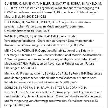
GÜNSTER, C.; MANSKY, T.; HELLER, G.; SWART, E.; ROBRA, B.-P.; HELD, M.;
LEBER, W.D. Wie lässt sich Ergebnisqualität stationärer Versorgung mit
GKV-Routinedaten messen? Informatik, Biometrie und Epidemiologie in
Med. u. Biol. 34 (2003) 281-282
HOFFMANN, B.; SWART, E.; ROBRA, B.-P. Analyse der stationären
psychiatrischen Versorgung im Mecklenburg-Vorpommern.
Gesundheitswesen 65 (2003) A76
KANIA, H.; SWART, E.; ROBRA, B.-P. Fallvignetten in der
Versorgungsforschung - Charakterisierung von Determinanten der
Kranken-hauseinweisung. Gesundheitswesen 65 (2003) A57
MEINCK, M.; ROBRA, B-P. Outpatient Rehabilitation of the Elderly in
Germany: Outcomes of Two Different Institutional Models. Abstractbook -
2. Weltkongress der International Society of Physical and Rehabilitation
Medicine (ISPRM) "Reflection on Advances in Rehabilitation - Future
Challenges" (2003) 243
Meinck, M.; Freigang, K.; John, B.; Keitel, C.; Puls, E.; Robra B-P. Ergebnisse
ambulanter geriatrischer Rehabilitationsmaßnahmen 6 Monate nach
Rehabilitationsende. Gesundheitswesen 65 (2003) A29
SCHMIDT, T.; ROBRA, B.-P.; RAUM, E.; BITZER, E.; DÖRNING, H.
Nasespülen mit Salzwasser hält die Atemwege gesund. Ergebnisse einer
randomisierten, placebokontrollierten Crossover-Studie zur Vorbeugung
und Verringerung von Atemwegsbeschwerden. Verhaltenstherapie 13
(suppl 1) (2003) 44