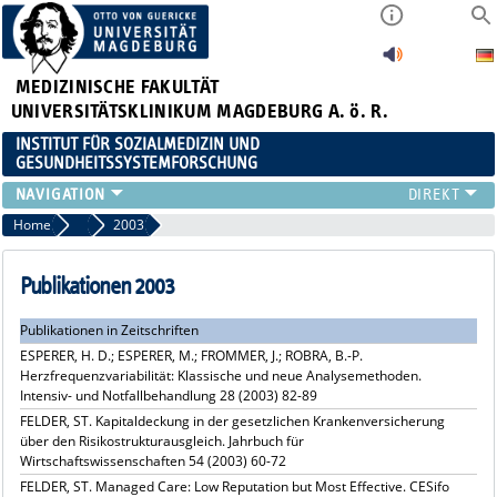
MEDIZINISCHE FAKULTÄT
UNIVERSITÄTSKLINIKUM MAGDEBURG A. ö. R.
INSTITUT FÜR SOZIALMEDIZIN UND
GESUNDHEITSSYSTEMFORSCHUNG
LEHRE
Home
Publikationsarchiv
2003
UNSER INSTITUT
TEAM
Publikationen 2003
FORSCHUNG
Publikationen in Zeitschriften
PUBLIKATIONEN
ESPERER, H. D.; ESPERER, M.; FROMMER, J.; ROBRA, B.-P.
STELLENANGEBOTE
Herzfrequenzvariabilität: Klassische und neue Analysemethoden.
QUALIFIKATIONSARBEITEN
Intensiv- und Notfallbehandlung 28 (2003) 82-89
FELDER, ST. Kapitaldeckung in der gesetzlichen Krankenversicherung
über den Risikostrukturausgleich. Jahrbuch für
Wirtschaftswissenschaften 54 (2003) 60-72
FELDER, ST. Managed Care: Low Reputation but Most Effective. CESifo