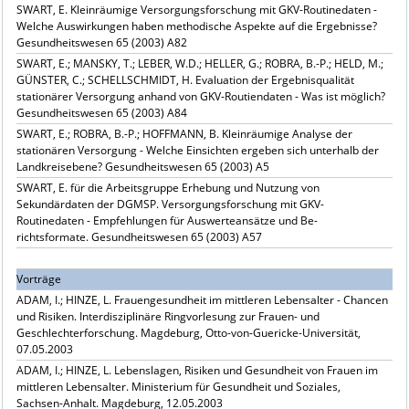
SWART, E. Kleinräumige Versorgungsforschung mit GKV-Routinedaten -
Welche Auswirkungen haben methodische Aspekte auf die Ergebnisse?
Gesundheitswesen 65 (2003) A82
SWART, E.; MANSKY, T.; LEBER, W.D.; HELLER, G.; ROBRA, B.-P.; HELD, M.;
GÜNSTER, C.; SCHELLSCHMIDT, H. Evaluation der Ergebnisqualität
stationärer Versorgung anhand von GKV-Routiendaten - Was ist möglich?
Gesundheitswesen 65 (2003) A84
SWART, E.; ROBRA, B.-P.; HOFFMANN, B. Kleinräumige Analyse der
stationären Versorgung - Welche Einsichten ergeben sich unterhalb der
Landkreisebene? Gesundheitswesen 65 (2003) A5
SWART, E. für die Arbeitsgruppe Erhebung und Nutzung von
Sekundärdaten der DGMSP. Versorgungsforschung mit GKV-
Routinedaten - Empfehlungen für Auswerteansätze und Be-
richtsformate. Gesundheitswesen 65 (2003) A57
Vorträge
ADAM, I.; HINZE, L. Frauengesundheit im mittleren Lebensalter - Chancen
und Risiken. Interdisziplinäre Ringvorlesung zur Frauen- und
Geschlechterforschung. Magdeburg, Otto-von-Guericke-Universität,
07.05.2003
ADAM, I.; HINZE, L. Lebenslagen, Risiken und Gesundheit von Frauen im
mittleren Lebensalter. Ministerium für Gesundheit und Soziales,
Sachsen-Anhalt. Magdeburg, 12.05.2003