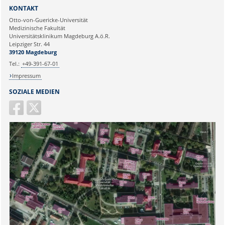
Sie können eine Nachricht versenden an:
KONTAKT
Ihre E-Mailadresse:
Otto-von-Guericke-Universität
Medizinische Fakultät
Universitätsklinikum Magdeburg A.ö.R.
Ihr Anliegen:
Leipziger Str. 44
39120 Magdeburg
Tel.:
+49-391-67-01
Impressum
SOZIALE MEDIEN