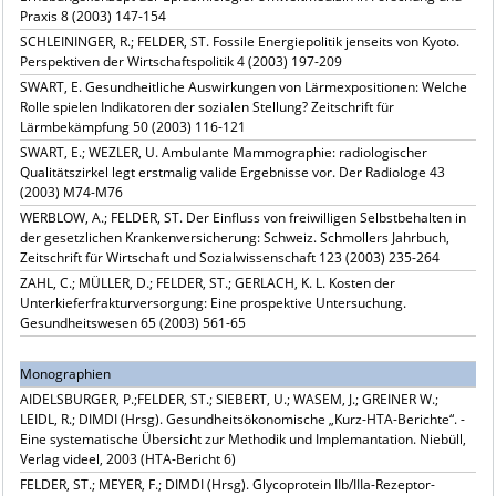
Praxis 8 (2003) 147-154
SCHLEININGER, R.; FELDER, ST. Fossile Energiepolitik jenseits von Kyoto.
Perspektiven der Wirtschaftspolitik 4 (2003) 197-209
SWART, E. Gesundheitliche Auswirkungen von Lärmexpositionen: Welche
Rolle spielen Indikatoren der sozialen Stellung? Zeitschrift für
Lärmbekämpfung 50 (2003) 116-121
SWART, E.; WEZLER, U. Ambulante Mammographie: radiologischer
Qualitätszirkel legt erstmalig valide Ergebnisse vor. Der Radiologe 43
(2003) M74-M76
WERBLOW, A.; FELDER, ST. Der Einfluss von freiwilligen Selbstbehalten in
der gesetzlichen Krankenversicherung: Schweiz. Schmollers Jahrbuch,
Zeitschrift für Wirtschaft und Sozialwissenschaft 123 (2003) 235-264
ZAHL, C.; MÜLLER, D.; FELDER, ST.; GERLACH, K. L. Kosten der
Unterkieferfrakturversorgung: Eine prospektive Untersuchung.
Gesundheitswesen 65 (2003) 561-65
Monographien
AIDELSBURGER, P.;FELDER, ST.; SIEBERT, U.; WASEM, J.; GREINER W.;
LEIDL, R.; DIMDI (Hrsg). Gesundheitsökonomische „Kurz-HTA-Berichte“. -
Eine systematische Übersicht zur Methodik und Implemantation. Niebüll,
Verlag videel, 2003 (HTA-Bericht 6)
FELDER, ST.; MEYER, F.; DIMDI (Hrsg). Glycoprotein IIb/IIIa-Rezeptor-