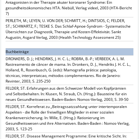
Antagonisten in der Therapie akuter koronarer Syndrome: Ein
gesundheitsökonomisches HTA. Niebüll, Verlag videel, 2003 (HTA-Bericht
7)
PERLETH, M.; LEYEN, U. VON DER; SCHMITT, H.; DINTSIOS, C; FELDER,
ST.; SCHWARTZ, F.; TESKE S. Das Schlaf-Apnoe-Syndrom - Systematische
Übersichten zur Diagnostik, Therapie und Kosten-Effektivität. Sankt
Augustin, Asgard Verlag, 2003 (Health Technology Assessment 25)
Buchbeiträge
DRONKERS, D. J.; HENDRIKS, J. H. C. L.; ROBRA, B.-P.; VERBEEK, A. L. M.
Rastreamento de câncer de mama. In: Dronkers, D. J., Hendriks J. H. C. L.,
Holland, R., Rosenbusch, G. (eds): Mamografia prática: patologia,
técnicas, interpretatcao, métodos complementares. Rio de Janeiro:
Revinter, 2003, S. 235-250
FELDER, ST. Erfahrungen aus dem Schweizer Modell von Kopfprämien
und Selbstbehalten. In: Klusen, N. Straub, Ch. (Hrsg.): Bausteine für ein
neues Gesundheitswesen. Baden-Baden: Nomos-Verlag, 2003, S. 39-50
FELDER, ST. Korreferat zu „Beitragssatzzahlung unter intertemporalen
Aspekten - die Rolle der freiwilligen Mitglieder in einer sozialen
Krankenversicherung. In: Wille, E. (Hrsg.): Rationierung im
Gesundheitswesen und ihre Alternativen. Baden-Baden : Nomos-Verlag,
2003, S. 123-25
FELDER, ST. Disease Management Programme: Eine kritische Sicht. In: