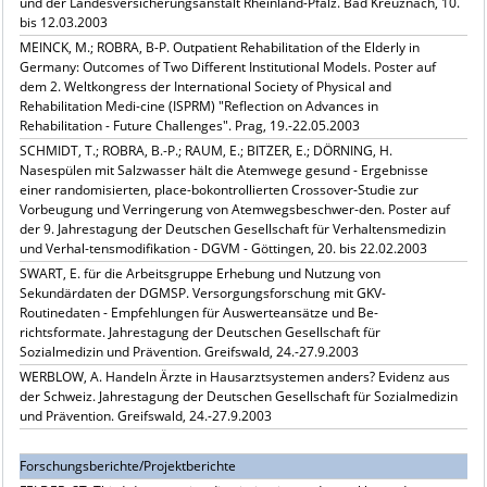
und der Landesversicherungsanstalt Rheinland-Pfalz. Bad Kreuznach, 10.
bis 12.03.2003
MEINCK, M.; ROBRA, B-P. Outpatient Rehabilitation of the Elderly in
Germany: Outcomes of Two Different Institutional Models. Poster auf
dem 2. Weltkongress der International Society of Physical and
Rehabilitation Medi-cine (ISPRM) "Reflection on Advances in
Rehabilitation - Future Challenges". Prag, 19.-22.05.2003
SCHMIDT, T.; ROBRA, B.-P.; RAUM, E.; BITZER, E.; DÖRNING, H.
Nasespülen mit Salzwasser hält die Atemwege gesund - Ergebnisse
einer randomisierten, place-bokontrollierten Crossover-Studie zur
Vorbeugung und Verringerung von Atemwegsbeschwer-den. Poster auf
der 9. Jahrestagung der Deutschen Gesellschaft für Verhaltensmedizin
und Verhal-tensmodifikation - DGVM - Göttingen, 20. bis 22.02.2003
SWART, E. für die Arbeitsgruppe Erhebung und Nutzung von
Sekundärdaten der DGMSP. Versorgungsforschung mit GKV-
Routinedaten - Empfehlungen für Auswerteansätze und Be-
richtsformate. Jahrestagung der Deutschen Gesellschaft für
Sozialmedizin und Prävention. Greifswald, 24.-27.9.2003
WERBLOW, A. Handeln Ärzte in Hausarztsystemen anders? Evidenz aus
der Schweiz. Jahrestagung der Deutschen Gesellschaft für Sozialmedizin
und Prävention. Greifswald, 24.-27.9.2003
Forschungsberichte/Projektberichte