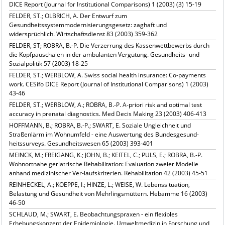
DICE Report (Journal for Institutional Comparisons) 1 (2003) (3) 15-19
FELDER, ST.; OLBRICH, A. Der Entwurf zum
Gesundheitssystemmodernisierungsgesetz: zaghaft und
widersprüchlich. Wirtschaftsdienst 83 (2003) 359-362
FELDER, ST; ROBRA, B.-P. Die Verzerrung des Kassenwettbewerbs durch
die Kopfpauschalen in der ambulanten Vergütung. Gesundheits- und
Sozialpolitik 57 (2003) 18-25
FELDER, ST.; WERBLOW, A. Swiss social health insurance: Co-payments
work. CESifo DICE Report (Journal of Institutional Comparisons) 1 (2003)
43-46
FELDER, ST.; WERBLOW, A.; ROBRA, B.-P. A-priori risk and optimal test
accuracy in prenatal diagnostics. Med Decis Making 23 (2003) 406-413
HOFFMANN, B.; ROBRA, B.-P.; SWART, E. Soziale Ungleichheit und
Straßenlärm im Wohnumfeld - eine Auswertung des Bundesgesund-
heitssurveys. Gesundheitswesen 65 (2003) 393-401
MEINCK, M.; FREIGANG, K.; JOHN, B.; KEITEL, C.; PULS, E.; ROBRA, B.-P.
Wohnortnahe geriatrische Rehabilitation: Evaluation zweier Modelle
anhand medizinischer Ver-laufskriterien. Rehabilitation 42 (2003) 45-51
REINHECKEL, A.; KOEPPE, I.; HINZE, L.; WEISE, W. Lebenssituation,
Belastung und Gesundheit von Mehrlingsmüttern. Hebamme 16 (2003)
46-50
SCHLAUD, M.; SWART, E. Beobachtungspraxen - ein flexibles
Erhebungskonzept der Epidemiologie. Umweltmedizin in Forschung und