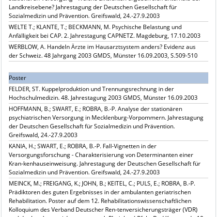
Landkreisebene? Jahrestagung der Deutschen Gesellschaft für
Sozialmedizin und Prävention. Greifswald, 24.-27.9.2003
WELTE T.; KLANTE, T.; BECKMANN, M. Psychische Belastung und
Anfälligkeit bei CAP. 2. Jahrestagung CAPNETZ. Magdeburg, 17.10.2003
WERBLOW, A. Handeln Ärzte im Hausarztsystem anders? Evidenz aus
der Schweiz. 48 Jahrgang 2003 GMDS, Münster 16.09.2003, S.509-510
Poster
FELDER, ST. Kuppelproduktion und Trennungsrechnung in der
Hochschulmedizin. 48. Jahrestagung 2003 GMDS, Münster 16.09.2003
HOFFMANN, B.; SWART, E.; ROBRA, B.-P. Analyse der stationären
psychiatrischen Versorgung in Mecklenburg-Vorpommern. Jahrestagung
der Deutschen Gesellschaft für Sozialmedizin und Prävention.
Greifswald, 24.-27.9.2003
KANIA, H.; SWART, E.; ROBRA, B.-P. Fall-Vignetten in der
Versorgungsforschung - Charakterisierung von Determinanten einer
Kran-kenhauseinweisung. Jahrestagung der Deutschen Gesellschaft für
Sozialmedizin und Prävention. Greifswald, 24.-27.9.2003
MEINCK, M.; FREIGANG, K.; JOHN, B.; KEITEL, C.; PULS, E.; ROBRA, B.-P.
Prädiktoren des guten Ergebnisses in der ambulanten geriatrischen
Rehabilitation. Poster auf dem 12. Rehabilitationswissenschaftlichen
Kolloquium des Verband Deutscher Ren-tenversicherungsträger (VDR)