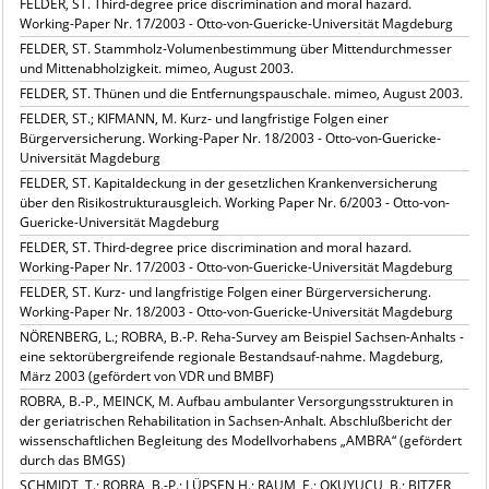
FELDER, ST. Third-degree price discrimination and moral hazard.
Working-Paper Nr. 17/2003 - Otto-von-Guericke-Universität Magdeburg
FELDER, ST. Stammholz-Volumenbestimmung über Mittendurchmesser
und Mittenabholzigkeit. mimeo, August 2003.
FELDER, ST. Thünen und die Entfernungspauschale. mimeo, August 2003.
FELDER, ST.; KIFMANN, M. Kurz- und langfristige Folgen einer
Bürgerversicherung. Working-Paper Nr. 18/2003 - Otto-von-Guericke-
Universität Magdeburg
FELDER, ST. Kapitaldeckung in der gesetzlichen Krankenversicherung
über den Risikostrukturausgleich. Working Paper Nr. 6/2003 - Otto-von-
Guericke-Universität Magdeburg
FELDER, ST. Third-degree price discrimination and moral hazard.
Working-Paper Nr. 17/2003 - Otto-von-Guericke-Universität Magdeburg
FELDER, ST. Kurz- und langfristige Folgen einer Bürgerversicherung.
Working-Paper Nr. 18/2003 - Otto-von-Guericke-Universität Magdeburg
NÖRENBERG, L.; ROBRA, B.-P. Reha-Survey am Beispiel Sachsen-Anhalts -
eine sektorübergreifende regionale Bestandsauf-nahme. Magdeburg,
März 2003 (gefördert von VDR und BMBF)
ROBRA, B.-P., MEINCK, M. Aufbau ambulanter Versorgungsstrukturen in
der geriatrischen Rehabilitation in Sachsen-Anhalt. Abschlußbericht der
wissenschaftlichen Begleitung des Modellvorhabens „AMBRA“ (gefördert
durch das BMGS)
SCHMIDT, T.; ROBRA, B.-P.; LÜPSEN H.; RAUM, E.; OKUYUCU, B.; BITZER,