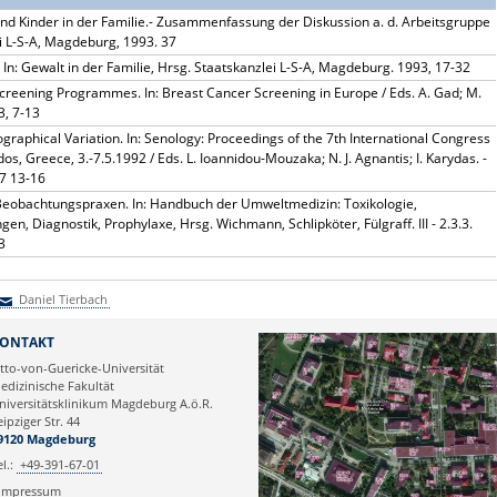
nd Kinder in der Familie.- Zusammenfassung der Diskussion a. d. Arbeitsgruppe
lei L-S-A, Magdeburg, 1993. 37
 In: Gewalt in der Familie, Hrsg. Staatskanzlei L-S-A, Magdeburg. 1993, 17-32
Screening Programmes. In: Breast Cancer Screening in Europe / Eds. A. Gad; M.
3, 7-13
raphical Variation. In: Senology: Proceedings of the 7th International Congress
s, Greece, 3.-7.5.1992 / Eds. L. Ioannidou-Mouzaka; N. J. Agnantis; I. Karydas. -
77 13-16
Beobachtungspraxen. In: Handbuch der Umweltmedizin: Toxikologie,
n, Diagnostik, Prophylaxe, Hrsg. Wichmann, Schlipköter, Fülgraff. III - 2.3.3.
3
Daniel Tierbach
aniel Tierbach
ONTAKT
tto-von-Guericke-Universität
edizinische Fakultät
niversitätsklinikum Magdeburg A.ö.R.
eipziger Str. 44
9120 Magdeburg
el.:
+49-391-67-01
Impressum