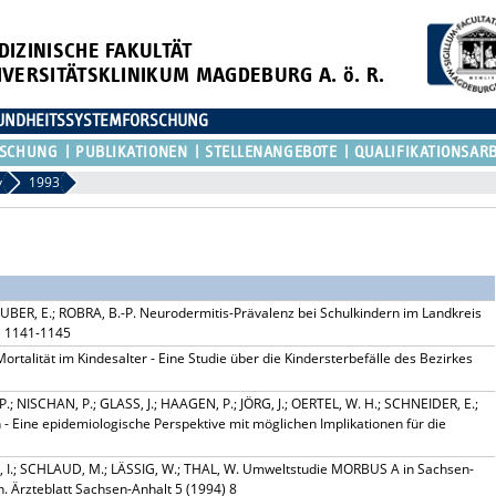
DIZINISCHE FAKULTÄT
IVERSITÄTSKLINIKUM MAGDEBURG A. ö. R.
ESUNDHEITSSYSTEMFORSCHUNG
RSCHUNG
PUBLIKATIONEN
STELLENANGEBOTE
QUALIFIKATIONSAR
v
1993
BER, E.; ROBRA, B.-P. Neurodermitis-Prävalenz bei Schulkindern im Landkreis
) 1141-1145
rtalität im Kindesalter - Eine Studie über die Kindersterbefälle des Bezirkes
; NISCHAN, P.; GLASS, J.; HAAGEN, P.; JÖRG, J.; OERTEL, W. H.; SCHNEIDER, E.;
 - Eine epidemiologische Perspektive mit möglichen Implikationen für die
E, I.; SCHLAUD, M.; LÄSSIG, W.; THAL, W. Umweltstudie MORBUS A in Sachsen-
h. Ärzteblatt Sachsen-Anhalt 5 (1994) 8