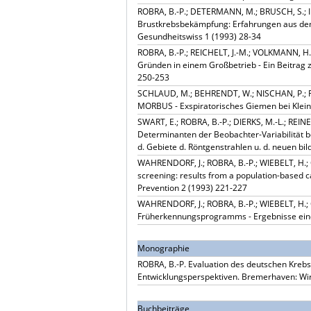
ROBRA, B.-P.; DETERMANN, M.; BRUSCH, S.; IL
Brustkrebsbekämpfung: Erfahrungen aus de
Gesundheitswiss 1 (1993) 28-34
ROBRA, B.-P.; REICHELT, J.-M.; VOLKMANN, 
Gründen in einem Großbetrieb - Ein Beitrag
250-253
SCHLAUD, M.; BEHRENDT, W.; NISCHAN, P.; ROB
MORBUS - Exspiratorisches Giemen bei Klein
SWART, E.; ROBRA, B.-P.; DIERKS, M.-L.; REINE
Determinanten der Beobachter-Variabilität 
d. Gebiete d. Röntgenstrahlen u. d. neuen bi
WAHRENDORF, J.; ROBRA, B.-P.; WIEBELT, H.;
screening: results from a population-based 
Prevention 2 (1993) 221-227
WAHRENDORF, J.; ROBRA, B.-P.; WIEBELT, H.
Früherkennungsprogramms - Ergebnisse einer
Monographie
ROBRA, B.-P. Evaluation des deutschen Kreb
Entwicklungsperspektiven. Bremerhaven: Wirts
Buchbeiträge