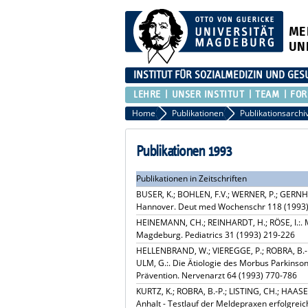
ME
UN
INSTITUT FÜR SOZIALMEDIZIN UND G
LEHRE
UNSER INSTITUT
TEAM
FO
Home
Publikationen
Publikationsarchi
Publikationen 1993
Publikationen in Zeitschriften
BUSER, K.; BOHLEN, F.V.; WERNER, P.; GERNHU
Hannover. Deut med Wochenschr 118 (1993
HEINEMANN, CH.; REINHARDT, H.; RÖSE, I.:. Mo
Magdeburg. Pediatrics 31 (1993) 219-226
HELLENBRAND, W.; VIEREGGE, P.; ROBRA, B.-P.
ULM, G.:. Die Ätiologie des Morbus Parkinson
Prävention. Nervenarzt 64 (1993) 770-786
KURTZ, K.; ROBRA, B.-P.; LISTING, CH.; HAAS
Anhalt - Testlauf der Meldepraxen erfolgreic