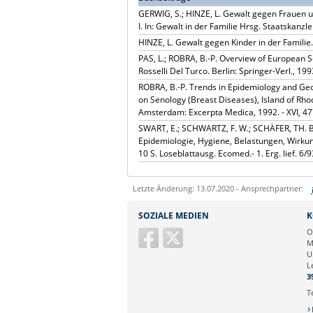
GERWIG, S.; HINZE, L. Gewalt gegen Frauen u
I. In: Gewalt in der Familie Hrsg. Staatskanz
HINZE, L. Gewalt gegen Kinder in der Familie.
PAS, L.; ROBRA, B.-P. Overview of European 
Rosselli Del Turco. Berlin: Springer-Verl., 199
ROBRA, B.-P. Trends in Epidemiology and Geog
on Senology (Breast Diseases), Island of Rhodo
Amsterdam: Excerpta Medica, 1992. - XVI, 4
SWART, E.; SCHWARTZ, F. W.; SCHÄFER, TH. 
Epidemiologie, Hygiene, Belastungen, Wirkunge
10 S. Loseblattausg. Ecomed.- 1. Erg. lief. 6/9
Letzte Änderung: 13.07.2020 - Ansprechpartner:
Sie können eine Nachricht versenden an:
D
SOZIALE MEDIEN
K
Ihre E-Mailadresse:
O
M
U
Ihr Anliegen:
L
3
T