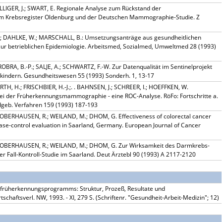
LIGER, J.; SWART, E. Regionale Analyse zum Rückstand der
m Krebsregister Oldenburg und der Deutschen Mammographie-Studie. Z
H.; DAHLKE, W.; MARSCHALL, B.: Umsetzungsanträge aus gesundheitlichen
 zur betrieblichen Epidemiologie. Arbeitsmed, Sozialmed, Umweltmed 28 (1993)
RA, B.-P.; SALJE, A.; SCHWARTZ, F.-W. Zur Datenqualität im Sentinelprojekt
kindern. Gesundheitswesen 55 (1993) Sonderh. 1, 13-17
RTH, H.; FRISCHBIER, H.-J.;. . BAHNSEN, J.; SCHREER, I.; HOEFFKEN, W.
bei der Früherkennungsmammographie - eine ROC-Analyse. RöFo: Fortschritte a.
ldgeb. Verfahren 159 (1993) 187-193
 OBERHAUSEN, R.; WEILAND, M.; DHOM, G. Effectiveness of colorectal cancer
case-control evaluation in Saarland, Germany. European Journal of Cancer
; OBERHAUSEN, R.; WEILAND, M.; DHOM, G. Zur Wirksamkeit des Darmkrebs-
 Fall-Kontroll-Studie im Saarland. Deut Ärztebl 90 (1993) A 2117-2120
sfrüherkennungsprogramms: Struktur, Prozeß, Resultate und
chaftsverl. NW, 1993. - XI, 279 S. (Schriftenr. "Gesundheit-Arbeit-Medizin"; 12)