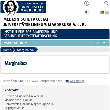
MEDIZINISCHE FAKULTÄT
UNIVERSITÄTSKLINIKUM MAGDEBURG A. ö. R.
INSTITUT FÜR SOZIALMEDIZIN UND
GESUNDHEITSSYSTEMFORSCHUNG
LEHRE
Home
Marginalbox
UNSER INSTITUT
TEAM
Marginalbox
FORSCHUNG
PUBLIKATIONEN
STELLENANGEBOTE
Letzte Änderung: 04.11.2025 - Ansprechpartner:
Webmaster
QUALIFIKATIONSARBEITEN
Sie können eine Nachricht versenden an:
Webmaster
KONTAKT
Ihre E-Mailadresse:
Otto-von-Guericke-Universität
Medizinische Fakultät
Universitätsklinikum Magdeburg A.ö.R.
Ihr Anliegen:
Leipziger Str. 44