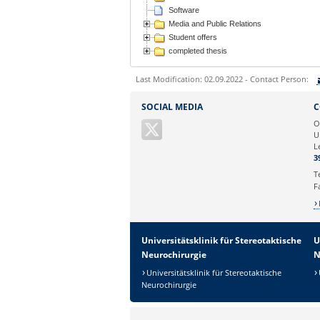
Software
Media and Public Relations
Student offers
completed thesis
Last Modification: 02.09.2022 - Contact Person:
Sie können eine Nachricht versenden an:
SOCIAL MEDIA
C
Ihre E-Mailadresse:
O
U
L
Ihr Anliegen:
3
T
F
Universitätsklinik für Stereotaktische
U
Neurochirurgie
N
Universitätsklinik für Stereotaktische
Neurochirurgie
Sicherheitsabfrage: