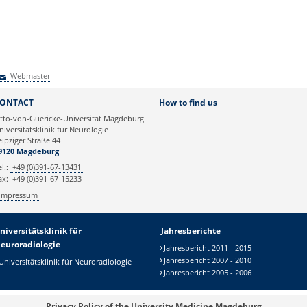
Webmaster
Webmaster
ONTACT
How to find us
tto-von-Guericke-Universität Magdeburg
niversitätsklinik für Neurologie
eipziger Straße 44
9120 Magdeburg
el.:
+49 (0)391-67-13431
ax:
+49 (0)391-67-15233
Impressum
niversitätsklinik für
Jahresberichte
euroradiologie
Jahresbericht 2011 - 2015
Jahresbericht 2007 - 2010
Universitätsklinik für Neuroradiologie
Jahresbericht 2005 - 2006
Privacy Policy of the University Medicine Magdeburg