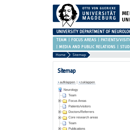
ME
UN
UNIVERSITY DEPARTMENT OF NEUROLO
TEAM
FOCUS AREAS
PATIENTS/VISIT
MEDIA AND PUBLIC RELATIONS
STUD
Home
Sitemap
Sitemap
aufklappen
|
zuklappen
Neurology
Team
Focus Areas
Patients/visitors
Doctors/Referrers
Core research areas
Team
Publications